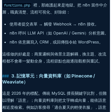
裡，那維護起來是地獄。把 n8n 當作中介
functions.php
層，職責清楚、流程可視化、好除錯：
使用者提交表單 → 觸發 Webhook → n8n 接收。
n8n 呼叫 LLM API（如 OpenAI / Gemini）分析意圖。
n8n 依意圖寫入 CRM，或回傳指令給 WordPress。
這樣做的好處是：商業邏輯與佈景主題解耦，換主題、改流
程都不會牽一髮動全身，流程節點也能逐段觀察與重試。
3. 記憶單元：向量資料庫（如 Pinecone /
Weaviate）
這是 2026 年的標配。傳統 MySQL 擅長關鍵字比對，但難
以理解「語意」；向量資料庫則把文字轉成向量，能依語意
相近度檢索。例如訪客搜尋「適合夏天的輕便衣服」，語意