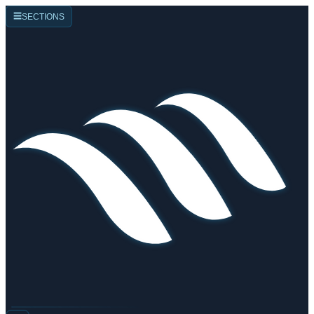
☰
SECTIONS