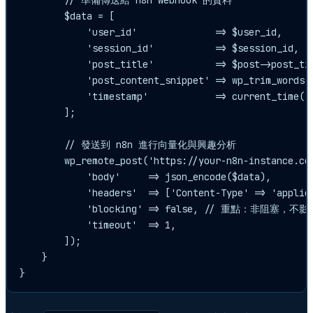
        $data = [

            'user_id'              => $user_id,

            'session_id'           => $session_id,

            'post_title'           => $post->post_tit
            'post_content_snippet' => wp_trim_words($
            'timestamp'            => current_time('m
        ];

        // 發送到 n8n 進行向量化與興趣分析

        wp_remote_post('https://your-n8n-instance.com
            'body'     => json_encode($data),

            'headers'  => ['Content-Type' => 'applica
            'blocking' => false, // 重點：非阻塞，不
            'timeout'  => 1,

        ]);

    }

}