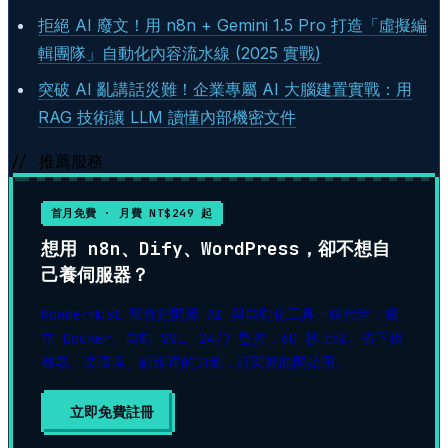
拒絕 AI 廢文！用 n8n + Gemini 1.5 Pro 打造「虛擬編
輯團隊」自動化內容流水線 (2025 實戰)
突破 AI 亂講話災難！企業專屬 AI 大腦建置實戰：用
RAG 技術讓 LLM 讀懂內部機密文件
// 推薦服務
首月免費 · 月費 NT$249 起
想用 n8n、Dify、WordPress，卻不想自
己養伺服器？
RoamerHost 幫你把開源 AI 與自動化工具一鍵代管：獨
立 Docker、自動 SSL、24/7 監控，60 秒上線。省下租
機器、裝環境、顧維運的力氣，訂閱就能開始用。
立即免費註冊
▶