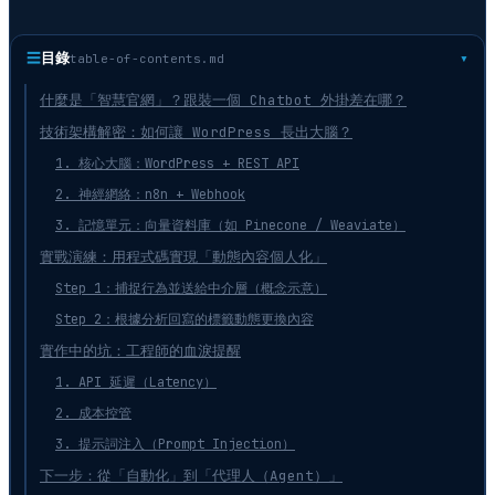
☰
目錄
table-of-contents.md
什麼是「智慧官網」？跟裝一個 Chatbot 外掛差在哪？
技術架構解密：如何讓 WordPress 長出大腦？
1. 核心大腦：WordPress + REST API
2. 神經網絡：n8n + Webhook
3. 記憶單元：向量資料庫（如 Pinecone / Weaviate）
實戰演練：用程式碼實現「動態內容個人化」
Step 1：捕捉行為並送給中介層（概念示意）
Step 2：根據分析回寫的標籤動態更換內容
實作中的坑：工程師的血淚提醒
1. API 延遲（Latency）
2. 成本控管
3. 提示詞注入（Prompt Injection）
下一步：從「自動化」到「代理人（Agent）」