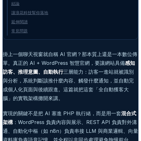
結論
讓浪花科技幫你落地
延伸閱讀
常見問題
掛上一個聊天視窗就自稱 AI 官網？那本質上還是一本數位傳
單。真正的 AI + WordPress 智慧官網，要讓網站具備
感知
訪客、推理意圖、自動執行
三層能力：訪客一進站就被識別
與分析，系統判斷該推什麼內容、觸發什麼通知，並自動完
成個人化頁面與後續跟進。這篇就把這套「全自動獲客大
腦」的實戰架構攤開來講。
實現的關鍵不是把 AI 塞進 PHP 執行緒，而是用一套
混合式
架構
：WordPress 負責內容與展示、REST API 負責對外溝
通、自動化中樞（如 n8n）負責串接 LLM 與商業邏輯、向量
資料庫負責語意記憶，並全程以非同步處理避免拖慢前台。