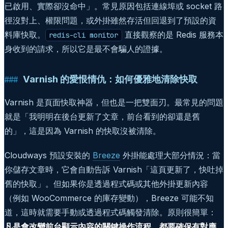
已啟用、實際卻沒命中」。常見原因包括連線埠或 socket 路
徑沒對上、權限問題，或外掛雖然存活但回退到了預設的資
料庫快取。
直接觀察的是 Redis 服務本
redis-cli monitor
身收到的請求，所以它是最不會騙人的證據。
Varnish 的愛恨情仇：如何優雅地清除快取
Varnish 是頁面快取神器，但也是一把雙面刃。最常見的問題
就是「我明明在後台更新了文章，前台看到的卻還是舊
的」，這是因為 Varnish 的快取沒被清除。
Cloudways 預設安裝的
Breeze
外掛能處理大部分情況：當
你儲存文章時，它會自動告訴 Varnish「這頁更新了，快吐掉
舊的快取」。但如果你是透過程式碼或其他外掛更新內容
（例如 WooCommerce 的庫存變動），Breeze 可能不知
道，這時就需要手動或透過程式碼觸發清除。原則很簡單：
凡是會改變前台顯示內容的關鍵操作流程，都要確保有對應