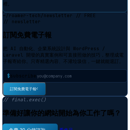
裡。
~/roamer-tech/newsletter
// FREE
// newsletter
訂閱免費電子報
把 AI 自動化、企業系統設計與 WordPress /
Laravel 開發的真實案例和可直接照做的技巧，整理成電
子報寄給你。只寄精選內容、不灌垃圾信，一鍵就能退訂。
$
subscribe
訂閱免費電子報
⠋
// final.exec()
準備好讓你的網站開始為你工作了嗎？
免費 30 分鐘諮詢 →
看作品