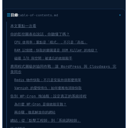
☰
目錄
table-of-contents.md
本文重點一次看
你的監控圖表在說話，你聽懂了嗎？
CPU 使用率：重點是「模式」，不只是「高低」
RAM 記憶體：快取的樂園還是 OOM Killer 的地獄？
磁碟 I/O 與空間：被遺忘的效能殺手
應用程式層級的協同作戰：讓 WordPress 與 Cloudways 完
美同步
Redis 物件快取：不只是安裝外掛那麼簡單
Varnish 的愛恨情仇：如何優雅地清除快取
告別 WP-Cron 拖油瓶：設定真正的系統排程
為什麼 WP-Cron 是個效能災難？
兩步驟，徹底解放你的網站
總結：從「點擊工程師」到「系統調校師」