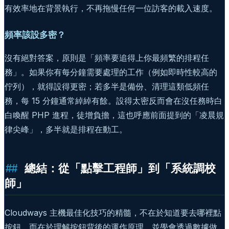
有效率地在背景執行，不再拖慢任何一位訪客的載入速度。
頻率該設多密？
沒有絕對答案，原則是「頻率要追得上你最頻繁的排程任
務」。如果你有每分鐘需要處理的工作（例如即時性較高的
佇列），就得設得更密；若多半是備份、清理這類低頻任
務，每 15 分鐘通常綽綽有餘。設得太密反而會在沒任務時白
白喚醒 PHP 進程，徒增負擔，這也呼應前面提到的「凌晨規
律尖峰」，多半就是排程在動工。
總結：從「點擊工程師」到「系統調校
師」
Cloudways 主機最佳化技巧的精髓，不在於知道要去哪裡點
按鈕，而在於理解按鈕背後的運作原理，並學會透過數據做