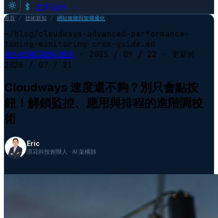
$
立即諮詢 →
首頁
/
技術新知
/
網站效能與架構優化
~/blog/cloudways-advanced-performance-
tuning-monitoring-cron-guide.md
網站效能與架構優化
·
2025 / 09 / 22
· 更新於
2026 / 07 / 21
Cloudways 速度還不夠？別只會點按
鈕！解鎖監控、應用與排程的進階調校
術
Eric
浪花科技創辦人 · AI 架構師