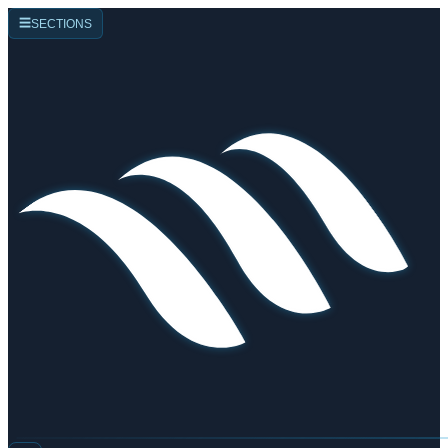
☰
SECTIONS