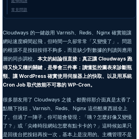
延伸閱讀
常見問題
Cloudways 的一鍵啟用 Varnish、Redis、Nginx 確實能讓
網站速度瞬間起飛，但時間一久卻常常「又變慢了」。問題
的根源不是按鈕按得不夠多，而是缺少對數據的判讀與應用
層的同步調校。
本文的結論很直接：真正讓 Cloudways 跑
得又快又穩的關鍵，是學會三件事：讀懂監控圖表來診斷瓶
頸、讓 WordPress 確實使用伺服器上的快取、以及用系統
Cron Job 取代效能不可靠的 WP-Cron。
很多朋友用了 Cloudways 之後，都覺得那介面真是太香了，
點幾下按鈕，Varnish、Redis、Nginx 這些酷東西就全上
了。但過了一陣子，你可能會發現：「咦？怎麼好像又變慢
了？」或「尖峰時段網站怎麼有點卡卡的？」這時候如果只
是回後台把按鈕再按一次，基本上是沒用的。主機管理不是