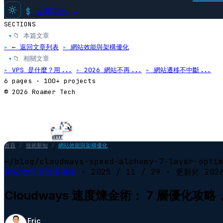
$
立即諮詢 →
SECTIONS
📁 本篇文章
▸
▸
← 返回文章列表
▸
網站效能與架構優化
📁 相關文章
▸
▸
VPS 是什麼？用...
▸
2026 網站不再...
▸
網站遷移不中斷...
6 pages · 100+ projects
© 2026 Roamer Tech
首頁
/
技術新知
/
網站效能與架構優化
~/blog/cloudways-speed-alchemy-7-layer-opti
網站效能與架構優化
·
2025 / 11 / 29
· 更新於
202
Cloudways 速度煉金術： 7 層優化
Eric