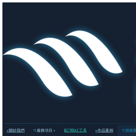
關於我們
服務項目
訂閱AI工具
作品案例
技術
▾
▸
📁
$
▸
📁