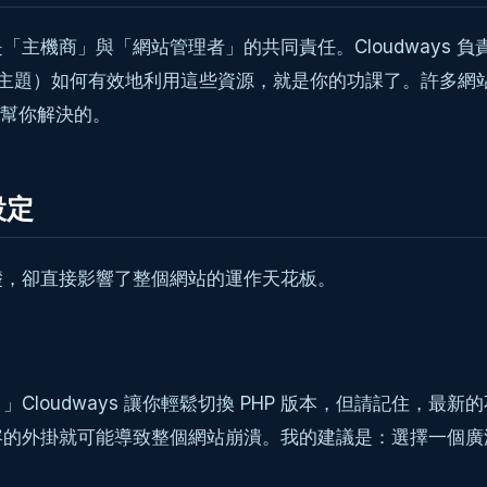
商」與「網站管理者」的共同責任。Cloudways 負責提供
身、外掛、主題）如何有效地利用這些資源，就是你的功課了。許
動幫你解決的。
設定
礎，卻直接影響了整個網站的運作天花板。
udways 讓你輕鬆切換 PHP 版本，但請記住，最新的不一
掛就可能導致整個網站崩潰。我的建議是：選擇一個廣泛支援的次