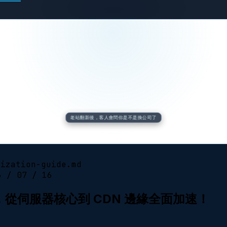
老站翻新後，客人會問你是不是換公司了
mization-guide.md
6 / 07 / 16
攻略，從伺服器核心到 CDN 邊緣全面加速！