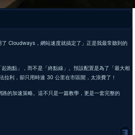
 Cloudways，網站速度就搞定了」正是我最常聽到的
迷思破解：Cloudways 不是裝了就好！
的「起跑點」，而不是「終點線」。預設配置是為了「最大相
第一層：地基要穩！伺服器級別的設定
拉利，卻只用時速 30 公里在市區開，太浪費了！
1. PHP 版本：穩定壓倒一切
2. PHP-FPM 設定：榨出伺服器的多工潛力
邊緣網路的加速策略。這不只是一篇教學，更是一套完整的
第二層：應用程式的自我修養
1. 記憶體限制 (Memory Limit)
2. 執行時間 (Execution Time)
第三層：快取雙核心 - Varnish 與 Redis
的協同作戰