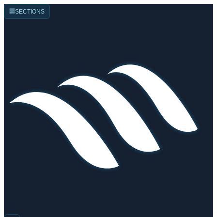
☰
SECTIONS