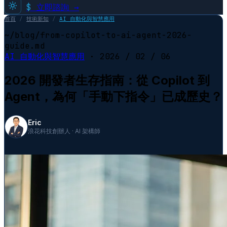
$
立即諮詢 →
首頁
/
技術新知
/
AI 自動化與智慧應用
~/blog/from-copilot-to-ai-agent-2026-
guide.md
AI 自動化與智慧應用
·
2026 / 02 / 06
2026 開發者生存指南：從 Copilot 到
Agent，為何「手動下指令」已成歷史？
Eric
浪花科技創辦人 · AI 架構師