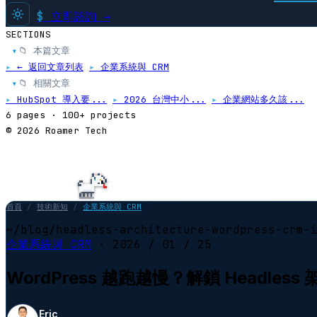
$
立即諮詢 →
SECTIONS
📁 本篇文章
▸
▸
← 返回文章列表
▸
企業系統與 CRM
📁 相關文章
▸
▸
HubSpot 導入要...
▸
2026 台灣中小...
▸
企業網站多久該...
6 pages · 100+ projects
© 2026 Roamer Tech
首頁
/
技術新知
/
企業系統與 CRM
~/blog/headless-architecture-wordpress-crm-
企業系統與 CRM
·
2026 / 01 / 25
WordPress 越跑越慢？解鎖 Headl
Eric