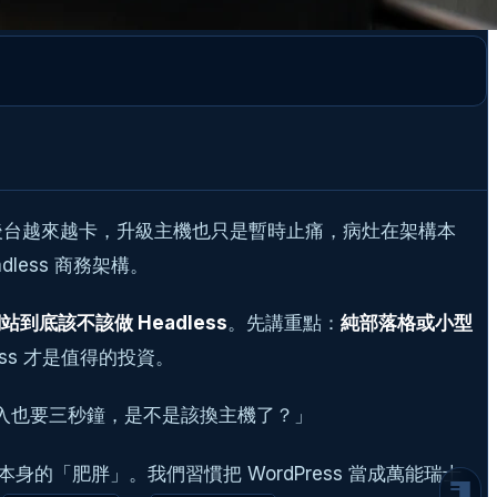
，後台越來越卡，升級主機也只是暫時止痛，病灶在架構本
dless 商務架構。
WordPress 越跑越慢，多半不是主機問題，
而是架構「肥胖」
什麼是 Headless WordPress？為什麼要
站到底該不該做 Headless
。先講重點：
純部落格或小型
加上 CRM？
ss 才是值得的投資。
那 CRM 的角色是什麼？
Headless 架構的三大技術優勢
載入也要三秒鐘，是不是該換主機了？」
1. 效能與安全性隔離
2. 真正的多通路內容分發（Omnichannel）
「肥胖」。我們習慣把 WordPress 當成萬能瑞士