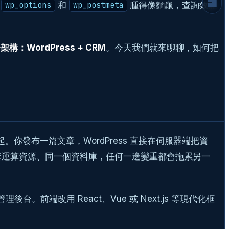
3. 開發者的快樂（與痛苦）
的
和
腫得像麵龜，查詢效能
wp_options
wp_postmeta
實戰：如何讓 WordPress 變成稱職的 API
Server
CRM 整合：會員驗證的轉移
務架構：WordPress + CRM
。今天我們就來聊聊，如何把
Token 該存哪裡？
改用 React 寫前端，Google 還爬得到我
的網站嗎？
結論：不要為了跟風而 Headless
延伸閱讀
常見問題
綁在一起。你發布一篇文章，WordPress 直接在伺服器端把資
一套運算資源、同一個資料庫，任何一邊變重都會拖累另一
。前端改用 React、Vue 或 Next.js 等現代化框