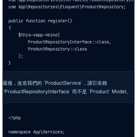
use App\Repositories\Eloquent\ProductRepository;

public function register()

{

    $this->app->bind(

        ProductRepositoryInterface::class,

        ProductRepository::class

    );

最後，改造我們的 `ProductService`，讓它依賴
`ProductRepositoryInterface` 而不是 `Product` Model。
<?php

namespace App\Services;
