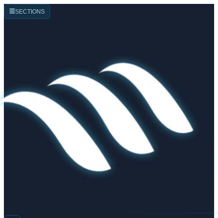
☰
SECTIONS