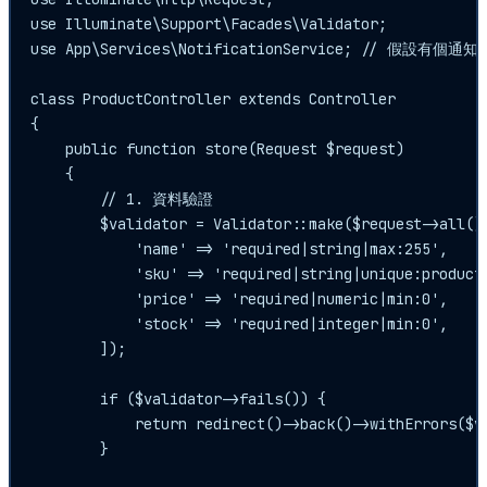
use Illuminate\Support\Facades\Validator;

use App\Services\NotificationService; // 假設有個通知
class ProductController extends Controller

{

    public function store(Request $request)

    {

        // 1. 資料驗證

        $validator = Validator::make($request->all(),
            'name' => 'required|string|max:255',

            'sku' => 'required|string|unique:products
            'price' => 'required|numeric|min:0',

            'stock' => 'required|integer|min:0',

        ]);

        if ($validator->fails()) {

            return redirect()->back()->withErrors($va
        }
