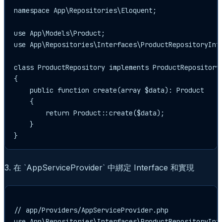
namespace App\Repositories\Eloquent;

use App\Models\Product;

use App\Repositories\Interfaces\ProductRepositoryInte
class ProductRepository implements ProductRepositoryI
{

    public function create(array $data): Product

    {

        return Product::create($data);

    }

3. 在 `AppServiceProvider` 中綁定 Interface 和實現
// app/Providers/AppServiceProvider.php

use App\Repositories\Interfaces\ProductRepositoryInte