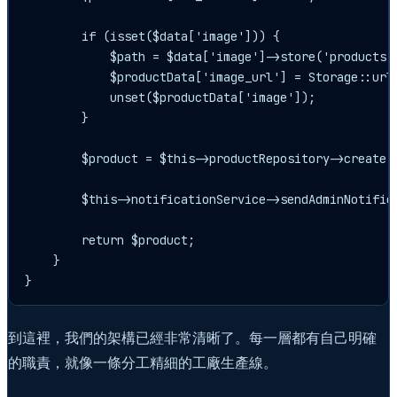
        if (isset($data['image'])) {

            $path = $data['image']->store('products',
            $productData['image_url'] = Storage::url(
            unset($productData['image']);

        }

        $product = $this->productRepository->create($
        $this->notificationService->sendAdminNotif
        return $product;

    }

到這裡，我們的架構已經非常清晰了。每一層都有自己明確
的職責，就像一條分工精細的工廠生產線。