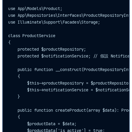
use App\Models\Product;

use App\Repositories\Interfaces\ProductRepositoryInte
use Illuminate\Support\Facades\Storage;

class ProductService

{

    protected $productRepository;

    protected $notificationService; // 假設 Notific
    public function __construct(ProductRepositoryInt
    {

        $this->productRepository = $productRepository
        $this->notificationService = $notificationSer
    }

    public function createProduct(array $data): Produ
    {

        $productData = $data;

        $productData['is_active'] = true;
