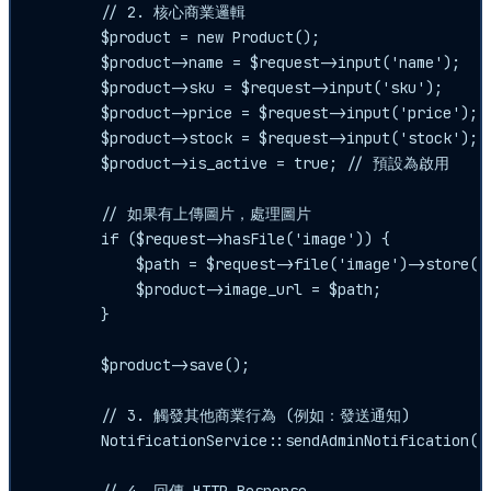
        // 2. 核心商業邏輯

        $product = new Product();

        $product->name = $request->input('name');

        $product->sku = $request->input('sku');

        $product->price = $request->input('price');

        $product->stock = $request->input('stock');

        $product->is_active = true; // 預設為啟用

        // 如果有上傳圖片，處理圖片

        if ($request->hasFile('image')) {

            $path = $request->file('image')->store('p
            $product->image_url = $path;

        }

        $product->save();

        // 3. 觸發其他商業行為 (例如：發送通知)

        NotificationService::sendAdminNotificatio