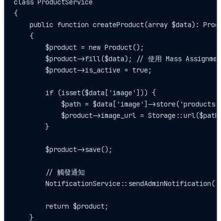
class ProductService

{

    public function createProduct(array $data): Produ
    {

        $product = new Product();

        $product->fill($data); // 使用 Mass Assignment
        $product->is_active = true;

        if (isset($data['image'])) {

            $path = $data['image']->store('products',
            $product->image_url = Storage::url($path)
        }

        $product->save();

        // 觸發通知

        NotificationService::sendAdminNotificatio
        return $product;

    }
