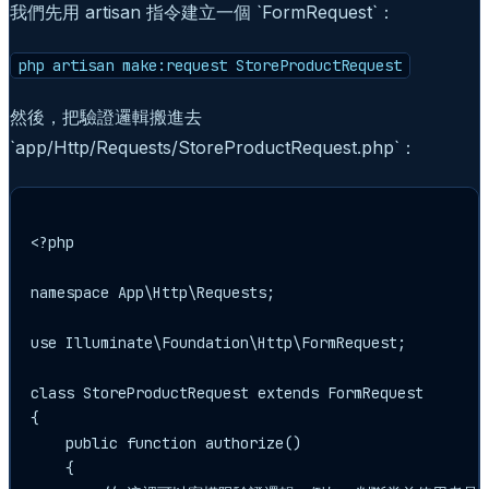
我們先用 artisan 指令建立一個 `FormRequest`：
php artisan make:request StoreProductRequest
然後，把驗證邏輯搬進去
`app/Http/Requests/StoreProductRequest.php`：
<?php

namespace App\Http\Requests;

use Illuminate\Foundation\Http\FormRequest;

class StoreProductRequest extends FormRequest

{

    public function authorize()

    {
