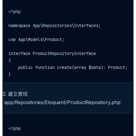
<?php

namespace App\Repositories\Interfaces;

use App\Models\Product;

interface ProductRepositoryInterface

{

    public function create(array $data): Product;

2. 建立實現
`app/Repositories/Eloquent/ProductRepository.php`
<?php
