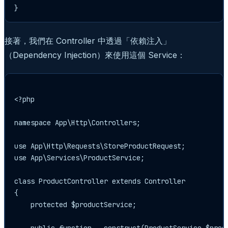
接著，我們在 Controller 中透過「依賴注入」
（Dependency Injection）來使用這個 Service：
<?php

namespace App\Http\Controllers;

use App\Http\Requests\StoreProductRequest;

use App\Services\ProductService;

class ProductController extends Controller

{

    protected $productService;

    public function __construct(ProductService $produ