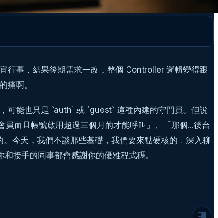
行事，結果後期需求一改，整個 Controller 邏輯變得跟
師的痛啊。
，可能也只是 `auth` 或 `guest` 這種內建的守門員。但說
會員而且帳號啟用超過三個月的才能呼叫」、「那個...後台
為何內建規則不夠用？客製化驗證的時機點
夠的。今天，我們不談那些基礎，我們要來點硬核的，深入聊
場景一：獨特的業務邏輯
的你和接手的同事都會感謝你的優雅程式碼。
場景二：需要與外部資料互動的驗證
場景三：更複雜的條件式驗證
Laravel 驗證客製化實戰：從 Rule 物件
到 Closure
方法一：優雅的屠龍刀，建立專屬的 Rule 物