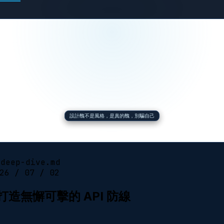
設計醜不是風格，是真的醜，別騙自己
-deep-dive.md
26 / 07 / 02
戰：打造無懈可擊的 API 防線