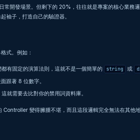
0% 的日常開發場景。但剩下的 20%，往往就是專案的核心
捲起袖子，打造自己的驗證器。
料格式。例如：
們都有固定的演算法則，這就不是一個簡單的
或
string
d
面跟著 8 位數字。
，這就需要去比對你的禁用詞資料庫。
的 Controller 變得臃腫不堪，而且這段邏輯完全無法在其