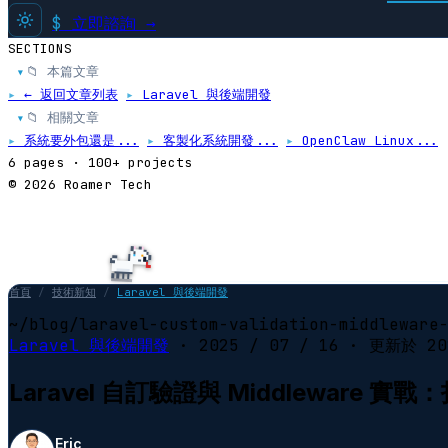
$
立即諮詢 →
SECTIONS
📁 本篇文章
▸
▸
← 返回文章列表
▸
Laravel 與後端開發
📁 相關文章
▸
▸
系統要外包還是...
▸
客製化系統開發...
▸
OpenClaw Linux...
6 pages · 100+ projects
© 2026 Roamer Tech
首頁
/
技術新知
/
Laravel 與後端開發
~/blog/laravel-custom-validation-middleware
Laravel 與後端開發
·
2025 / 07 / 16
· 更新於
20
Laravel 自訂驗證與 Middleware 實
Eric