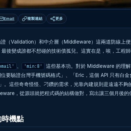
Email
複製連結
更多
idation）和中介層（Middleware）這兩道防線上便宜
g，最後變成誰都不想碰的技術債孤兒。這實在是，唉，工程
、
這些基本功。對於 Middleware 的理解
email'
'min:8'
驗證台灣手機號碼格式」、「Eric，這個 API 只有白金
 次」。這些奇奇怪怪、刁鑽的需求，光靠內建規則是遠遠不
dleware，從源頭就把程式碼的結構做對，寫出讓三個月後
的時機點