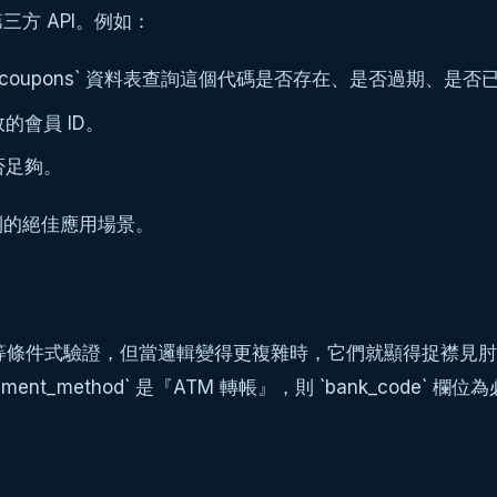
方 API。例如：
oupons` 資料表查詢這個代碼是否存在、是否過期、是否
會員 ID。
否足夠。
則的絕佳應用場景。
條件式驗證，但當邏輯變得更複雜時，它們就顯得捉襟見肘了。例如
；如果 `payment_method` 是『ATM 轉帳』，則 `ban