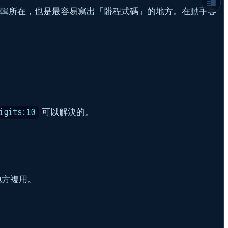
件
業務邏輯所在，也是最容易寫出「髒程式碼」的地方。在動手客
方法二：輕巧的瑞士刀，使用 Closure 快速
驗證
Middleware 不只是守門員：打造更智慧的
API 關卡
實戰：打造帶有參數的 Middleware
結論：寫出讓未來自己感謝的程式碼
延伸閱讀
常見問題
可以解決的。
igits:10
他地方複用。