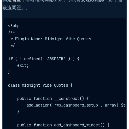
段沒問題」。
<?php

/**

 * Plugin Name: Midnight Vibe Quotes

 */

if ( ! defined( 'ABSPATH' ) ) {

    exit;

}

class Midnight_Vibe_Quotes {

    public function __construct() {

        add_action( 'wp_dashboard_setup', array( $thi
    }

    public function add_dashboard_widget() {
