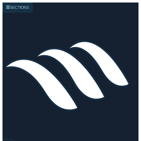
☰
SECTIONS