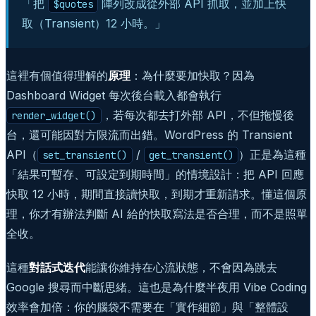
「把
陣列改成從外部 API 抓取，並加上快
$quotes
取（Transient）12 小時。」
這裡有個值得理解的
原理
：為什麼要加快取？因為
Dashboard Widget 每次後台載入都會執行
，若每次都去打外部 API，不但拖慢後
render_widget()
台，還可能因對方限流而出錯。WordPress 的 Transient
API（
/
）正是為這種
set_transient()
get_transient()
「結果可暫存、可設定到期時間」的情境設計：把 API 回應
快取 12 小時，期間直接讀快取，到期才重新請求。懂這個原
理，你才有辦法判斷 AI 給的快取寫法是否合理，而不是照單
全收。
這種
對話式迭代
能讓你維持在心流狀態，不會因為跳去
Google 搜尋而中斷思緒。這也是為什麼半夜用 Vibe Coding
效率會加倍：你的腦袋不需要在「實作細節」與「整體設