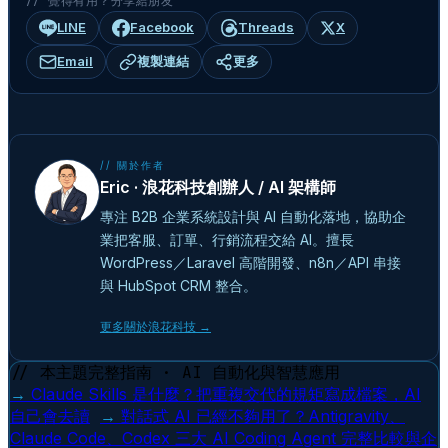
// 覺得有用？分享給朋友
LINE
Facebook
Threads
X
Email
複製連結
更多
// 關於作者
Eric · 浪花科技創辦人 / AI 架構師
專注 B2B 企業系統設計與 AI 自動化落地，協助企
業把客服、訂單、行銷流程交給 AI。擅長
WordPress／Laravel 高階開發、n8n／API 串接
與 HubSpot CRM 整合。
更多關於浪花科技 →
// 本主題完整指南 · AI 自動化與智慧應用
→
Claude Skills 是什麼？把重複交代的規矩寫成檔案，AI
自己會去讀
→
對話式 AI 已經不夠用了？Antigravity、
Claude Code、Codex 三大 AI Coding Agent 完整比較與企