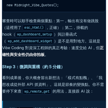
new Midnight_Vibe_Quotes();
審查時可以順手檢查兩個重點：第一，輸出有沒有做跳脫
（這裡用了
，正確）；第二，掛載的
esc_html()
hook（
）與註冊函式
wp_dashboard_setup
（
）是不是用對地方。這就是
wp_add_dashboard_widget
Vibe Coding 對資深工程師的真正考驗：速度交給 AI，但
正
確性與安全性仍由你拍板
。
Step 3：微調與重構（約 5 分鐘）
看到成果後，你大概會冒出新想法：「樣式有點醜」、「我
想改成從外部 API 抓資料」。這就是節奏的變換點。你不需
要停下來查
的用法，直接跟 AI 說：
wp_remote_get