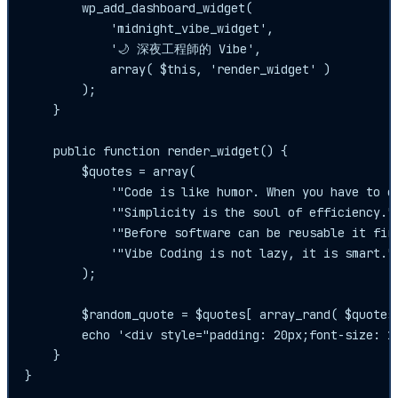
        wp_add_dashboard_widget(

            'midnight_vibe_widget',

            '🌙 深夜工程師的 Vibe',

            array( $this, 'render_widget' )

        );

    }

    public function render_widget() {

        $quotes = array(

            '"Code is like humor. When you have to ex
            '"Simplicity is the soul of efficiency." 
            '"Before software can be reusable it firs
            '"Vibe Coding is not lazy, it is smart." 
        );

        $random_quote = $quotes[ array_rand( $quotes 
        echo '<div style="padding: 20px;font-size: 1
    }

}
