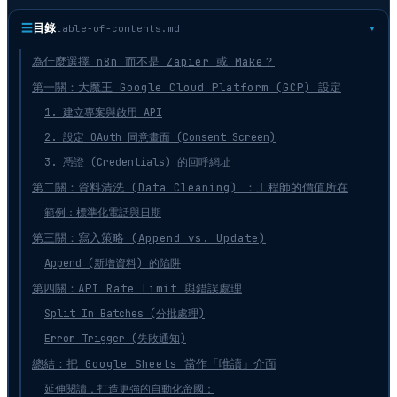
☰
目錄
table-of-contents.md
為什麼選擇 n8n 而不是 Zapier 或 Make？
第一關：大魔王 Google Cloud Platform (GCP) 設定
1. 建立專案與啟用 API
2. 設定 OAuth 同意畫面 (Consent Screen)
3. 憑證 (Credentials) 的回呼網址
第二關：資料清洗 (Data Cleaning) ：工程師的價值所在
範例：標準化電話與日期
第三關：寫入策略 (Append vs. Update)
Append (新增資料) 的陷阱
第四關：API Rate Limit 與錯誤處理
Split In Batches (分批處理)
Error Trigger (失敗通知)
總結：把 Google Sheets 當作「唯讀」介面
延伸閱讀，打造更強的自動化帝國：