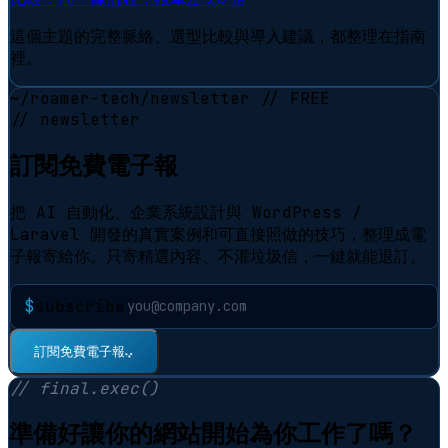
這個主題的完整脈絡、選型比較與導入建議，都整理在指南
裡。
~/roamer-tech/newsletter
// FREE
// newsletter
訂閱免費電子報
把 AI 自動化、企業系統設計與 WordPress /
Laravel 開發的真實案例和可直接照做的技巧，整理成電
子報寄給你。只寄精選內容、不灌垃圾信，一鍵就能退訂。
$
subscribe
⠋
訂閱免費電子報
// final.exec()
準備好讓你的網站開始為你工作了嗎？