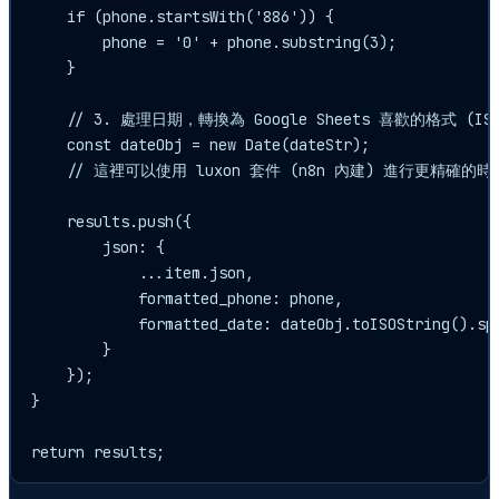
    if (phone.startsWith('886')) {

        phone = '0' + phone.substring(3);

    }

    // 3. 處理日期，轉換為 Google Sheets 喜歡的格式 (ISO 
    const dateObj = new Date(dateStr);

    // 這裡可以使用 luxon 套件 (n8n 內建) 進行更精確的時
    results.push({

        json: {

            ...item.json,

            formatted_phone: phone,

            formatted_date: dateObj.toISOString().sp
        }

    });

}

return results;