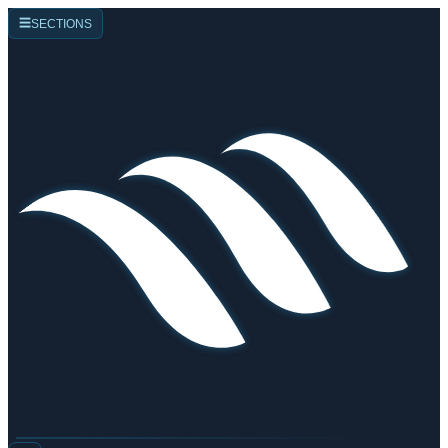
☰
SECTIONS