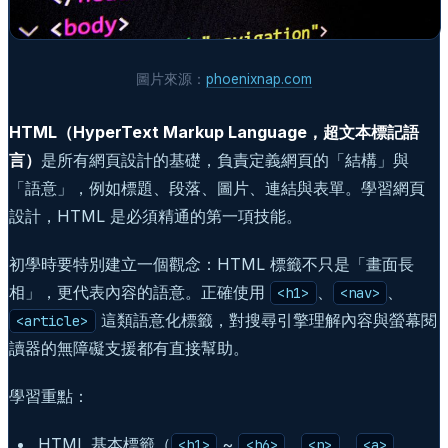
圖片來源：
phoenixnap.com
HTML（HyperText Markup Language，超文本標記語
言）
是所有網頁設計的基礎，負責定義網頁的「結構」與
「語意」，例如標題、段落、圖片、連結與表單。學習網頁
設計，HTML 是必須精通的第一項技能。
初學時要特別建立一個觀念：HTML 標籤不只是「畫面長
相」，更代表內容的語意。正確使用
、
、
<h1>
<nav>
這類語意化標籤，對搜尋引擎理解內容與螢幕閱
<article>
讀器的無障礙支援都有直接幫助。
學習重點：
HTML 基本標籤（
~
、
、
、
<h1>
<h6>
<p>
<a>