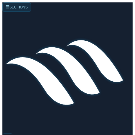
☰
SECTIONS