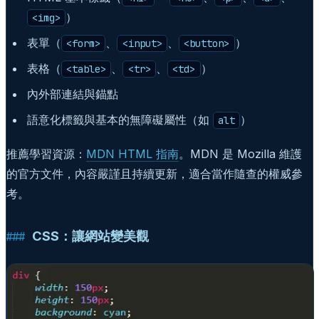
）
<img>
表單（
、
、
）
<form>
<input>
<button>
表格（
、
、
）
<table>
<tr>
<td>
內外部連結與錨點
語意化標籤與基本的無障礙屬性（如
）
alt
推薦學習資源：
MDN HTML 指南
。MDN 是 Mozilla 維護
的官方文件，內容嚴謹且持續更新，適合當作隨查的權威參
考。
CSS：讓網站變美觀