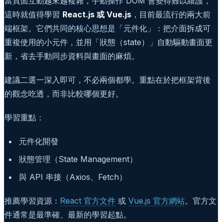
當頁面互動越來越複雜，手動操作 DOM 會變得難以維護，
這時就值得學習
React.js 或 Vue.js
，目前最流行的兩大前
端框架。它們共同的核心思想是「元件化」：把介面拆成可
重複使用的小元件，並用「狀態（state）」自動驅動畫面更
新，省去手動同步資料與畫面的麻煩。
建議二選一深入即可，不必兩個都學。重點在於把框架背後
的觀念吃透，而非比較哪個更好。
學習重點：
元件化開發
狀態管理（State Management）
與 API 串接（Axios、Fetch）
推薦學習資源：
React 官方文件
或
Vue.js 官方網站
。官方文
件通常是最準確、最新的學習起點。