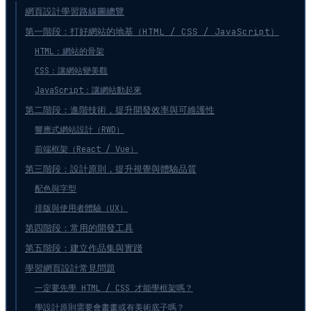
網頁設計學習路線圖總覽
第一階段：打好網站的地基（HTML / CSS / JavaScript）
HTML：網站的骨架
CSS：讓網站變美觀
JavaScript：讓網站動起來
第二階段：進階技術，提升開發效率與可維護性
響應式網站設計（RWD）
前端框架（React / Vue）
第三階段：設計原則，提升視覺與體驗品質
配色與字型
排版與使用者體驗（UX）
第四階段：常用的開發工具
第五階段：建立作品集與實踐
學習網頁設計常見問題
一定要先學 HTML / CSS 才能學框架嗎？
學設計原則需要會畫畫或有美術底子嗎？