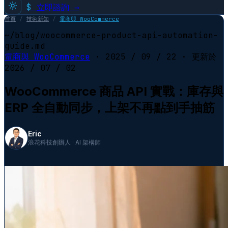
$
立即諮詢 →
首頁
/
技術新知
/
電商與 WooCommerce
~/blog/woocommerce-product-api-automation-
guide.md
電商與 WooCommerce
·
2025 / 09 / 22
· 更新於
2026 / 07 / 02
WooCommerce 商品 API 實戰：庫存與
ERP 全自動同步，上架不再點到手抽筋
Eric
浪花科技創辦人 · AI 架構師