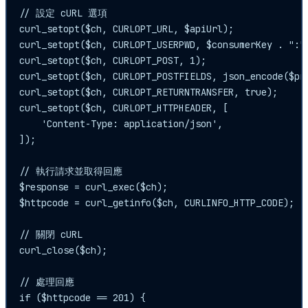
// 設定 cURL 選項

curl_setopt($ch, CURLOPT_URL, $apiUrl);

curl_setopt($ch, CURLOPT_USERPWD, $consumerKey . ":" 
curl_setopt($ch, CURLOPT_POST, 1);

curl_setopt($ch, CURLOPT_POSTFIELDS, json_encode($pro
curl_setopt($ch, CURLOPT_RETURNTRANSFER, true);

curl_setopt($ch, CURLOPT_HTTPHEADER, [

    'Content-Type: application/json',

]);

// 執行請求並取得回應

$response = curl_exec($ch);

$httpcode = curl_getinfo($ch, CURLINFO_HTTP_CODE);

// 關閉 cURL

curl_close($ch);

// 處理回應

if ($httpcode == 201) {
