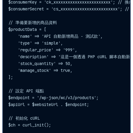
$consumerKey = 'ck_xxxxxxxxxxxxxxxxxxxxxxxx'; // 換
$consumerSecret = 'cs_xxxxxxxxxxxxxxxxxxxxxxxx'; //
// 準備要新增的商品資料

$productData = [

    'name' => 'API 自動新增商品 - 測試款',

    'type' => 'simple',

    'regular_price' => '999',

    'description' => '這是一個透過 PHP cURL 腳本自動新
    'stock_quantity' => 50,

    'manage_stock' => true,

];

// 設定 API 端點

$endpoint = '/wp-json/wc/v3/products';

$apiUrl = $websiteUrl . $endpoint;

// 初始化 cURL

$ch = curl_init();
