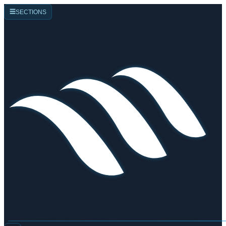
☰
SECTIONS