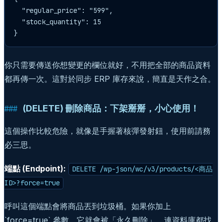
  "regular_price": "599",

  "stock_quantity": 15

}
你只需要傳送你想變更的欄位就好，不用把全部的商品資料
都再傳一次。這對於同步 ERP 庫存來說，簡直是天作之合。
(DELETE) 刪除商品：下架掰掰，小心使用！
這個操作比較危險，就像是手握著核彈發射鈕，使用前請務
必三思。
端點 (Endpoint):
DELETE /wp-json/wc/v3/products/<商品
ID>?force=true
呼叫這個端點會將商品丟到垃圾桶。如果你加上
`force=true` 參數，它就會被「永久刪除」，連資料庫都找