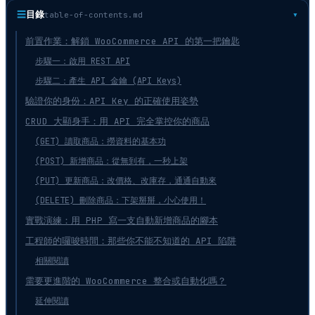
☰
目錄
table-of-contents.md
前置作業：解鎖 WooCommerce API 的第一把鑰匙
步驟一：啟用 REST API
步驟二：產生 API 金鑰 (API Keys)
驗證你的身份：API Key 的正確使用姿勢
CRUD 大顯身手：用 API 完全掌控你的商品
(GET) 讀取商品：撈資料的基本功
(POST) 新增商品：從無到有，一秒上架
(PUT) 更新商品：改價格、改庫存，通通自動來
(DELETE) 刪除商品：下架掰掰，小心使用！
實戰演練：用 PHP 寫一支自動新增商品的腳本
工程師的囉唆時間：那些你不能不知道的 API 陷阱
相關閱讀
需要更進階的 WooCommerce 整合或自動化嗎？
延伸閱讀