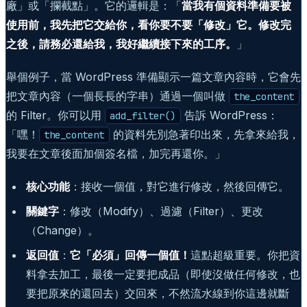
廠」或「攔截點」。它的邏輯是：「
當我有個資料準備要被
使用前，我先把它交給你，看你要不要「修改」它。修改完
之後，請務必還給我，我好繼續接下來的工序。
」
舉個例子，當 WordPress 準備顯示一篇文章內容時，它會先
把文章內容（一個長長的字串）通過一個叫做
the_content
的 Filter。你可以用
告訴 WordPress：
add_filter()
「嘿！
的資料先別急著印出來，先拿來給我，
the_content
我要在文章後面加個簽名檔，加完再還你。」
核心功能
：接收一個值，對它進行修改，然後回傳它。
關鍵字
：修改（Modify）、過濾（Filter）、更改
（Change）。
返回值
：
它「必須」回傳一個值！
這點超級重要。你把資
料拿去加工，最後一定要把成品（即使沒做任何修改，也
要把原來的還回去）交回來，不然流水線到你這邊就斷