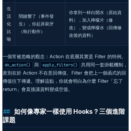
生
你拿到一杯白開水（原始資
活
鬧鐘響了（事件發
料），加入檸檬片（修
化
生），你起床刷牙
改），變成檸檬水（回傳修
比
（執行動作）
改後的資料）
喻
一個常被忽略的觀念：Action 在底層其實是 Filter 的特例。
與
共用同一套掛載機制，
do_action()
apply_filters()
差別在於 Action 不在意回傳值、Filter 會把上一個函式的回
傳值往下傳遞。理解這點，你就會明白為什麼 Filter「忘了
return」會直接讓資料變成空值。
如何像專家一樣使用 Hooks？三個進階
課題