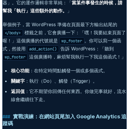
器」。它的運作邏輯非常單純：「
當某件事發生的時候，請
幫我「執行」這些額外的動作。
」
舉個例子，當 WordPress 準備在頁面最下方輸出結尾的
標籤之前，它會廣播一下：「嘿！我要結束頁面了
</body>
喔！」這個廣播的代號就是
。你可以寫一個函
wp_footer
式，然後用
告訴 WordPress：「聽到
add_action()
這個廣播時，麻煩幫我執行一下我這個函式！」
wp_footer
核心功能
：在特定時間點觸發一個或多個函式。
關鍵字
：執行（Do）、觸發（Trigger）。
返回值
：它不期望你回傳任何東西。你做完事就好，流水
線會繼續往下走。
實戰演練：在網站頁尾加入 Google Analytics 追
蹤碼