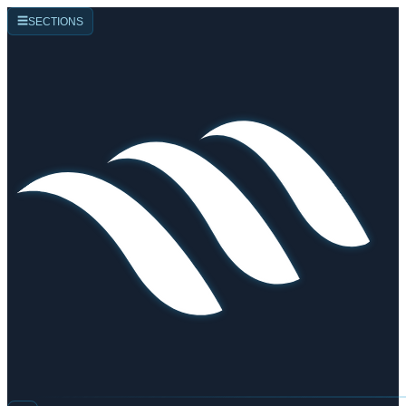
☰
SECTIONS