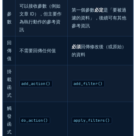
可以接收參數（例如
第一個參數
必定
是「要被過
參
文章 ID），但主要作
濾的資料」，後續可有其他
數
為執行動作的參考資
參考資訊
訊
回
必須
回傳修改後（或原始）
傳
不需要回傳任何值
的資料
值
掛
載
add_action()
add_filter()
函
式
觸
發
do_action()
apply_filters()
函
式