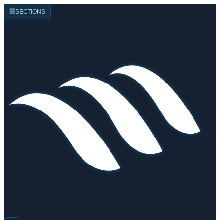
☰
SECTIONS