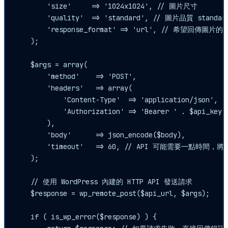
        'size'     => '1024x1024', // 圖片尺寸

        'quality'  => 'standard', // 圖片品質 standard
        'response_format' => 'url', // 希望回傳圖片的 U
    );

    $args = array(

        'method'    => 'POST',

        'headers'   => array(

            'Content-Type'  => 'application/json',

            'Authorization' => 'Bearer ' . $api_key,

        ),

        'body'      => json_encode($body),

        'timeout'   => 60, // API 可能需要一點時間
    );

    // 使用 WordPress 內建的 HTTP API 發送請求

    $response = wp_remote_post($api_url, $args);

    if ( is_wp_error($response) ) {
