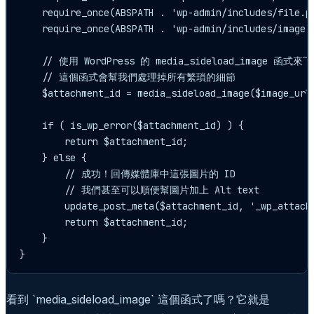
    require_once(ABSPATH . 'wp-admin/includes/file.ph
    require_once(ABSPATH . 'wp-admin/includes/image.p
    // 使用 WordPress 的 media_sideload_image 函式
    // 這個函式會幫我們處理掉所有繁瑣的細節

    $attachment_id = media_sideload_image($image_url,
    if ( is_wp_error($attachment_id) ) {

        return $attachment_id;

    } else {

        // 成功！回傳媒體庫中這張圖片的 ID

        // 我們甚至可以順便幫圖片加上 Alt text

        update_post_meta($attachment_id, '_wp_attachm
        return $attachment_id;

    }

看到 `media_sideload_image` 這個函式了嗎？它就是