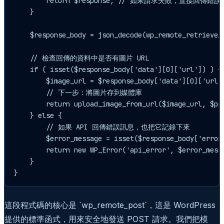
        return $response; // 如果請求失敗，直接回傳錯誤

    }

    $response_body = json_decode(wp_remote_retrieve_b
    // 檢查回傳的資料中是否有圖片 URL

    if ( isset($response_body['data'][0]['url']) ) {

        $image_url = $response_body['data'][0]['url']
        // 下一步：將圖片存到媒體庫

        return upload_image_from_url($image_url, $pro
    } else {

        // 如果 API 回傳錯誤訊息，也把它記錄下來

        $error_message = isset($response_body['error
        return new WP_Error('api_error', $error_messa
    }

這段程式碼的核心是 `wp_remote_post`，這是 WordPress
提供的標準函式，用來安全地發送 POST 請求。我們把模