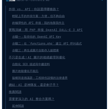
外掛 vs. API：你該選擇哪條路？
輕鬆上手的外掛方案：方便，但不夠自由
終極彈性的 API 串接：我的地盤我作主
實戰演練：用 PHP 串接 OpenAI DALL-E 3 API
步驟一：取得你的 OpenAI API Key
步驟二：在 `functions.php` 建立 API 呼叫函式
步驟三：將生成圖片自動存入媒體庫
不只是生成！AI 圖片的後續處理與優化
自動化 SEO 描述與中繼資料
圖片效能優化不能忘
版權與道德議題：工程師也該懂的法律邊界
總結：AI 是神隊友，還是劊子手？
推薦閱讀
需要更深入的 AI 整合方案嗎？
延伸閱讀