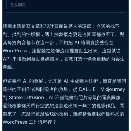
常見問題
找圖永遠是寫文章和設計頁面最磨人的環節：合適的找不
到、找到的怕版權，遇上抽象概念更是連圖庫都救不了。與
其每篇內容都卡在這一步，不如把 AI 繪圖直接整合進
WordPress，讓配圖在發佈流程裡自動生出來。這篇就從
API 串接做到自動進媒體庫，實戰打造一條全自動的內容生
產線。
但這幾年 AI 的發展，尤其是 AI 生成圖片技術，簡直是我們
這些內容創作者和開發者的救星。從 DALL-E、Midjourney
到 Stable Diffusion，AI 不僅能畫出照片等級的逼真圖像，
還能根據你天馬行空的想法創造出獨一無二的視覺作品。問
題來了：怎麼把這麼酷炫的技術，無縫整合進我們最熟悉的
WordPress 工作流程裡？