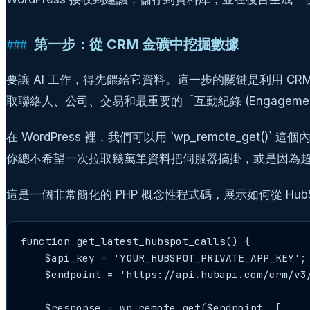
第一步：從 CRM 金礦中挖掘數據
要讓 AI 工作，得先餵給它資料。這一步的關鍵是利用 CRM 提
取聯絡人、公司、交易和最重要的「互動紀錄 (Engagemen
在 WordPress 裡，我們可以用 `wp_remote_get()` 
你總不希望一次拉取幾萬筆資料把伺服器搞掛，或是因為超過
這是一個非常簡化的 PHP 概念性程式碼，展示如何從 HubS
function get_latest_hubspot_calls() {

    $api_key = 'YOUR_HUBSPOT_PRIVATE_APP_KEY';

    $endpoint = 'https://api.hubapi.com/crm/v3
    $response = wp_remote_get($endpoint, [
