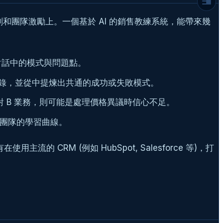
Engineering 的藝術)
第三步：在 WordPress 中呈現結果
和團隊激勵上。一個基於 AI 的銷售教練系統，能帶來幾
超越基礎：情感分析與趨勢洞察
資安與隱私：不可忽視的紅線
延伸閱讀
對話中的模式與問題點。
常見問題
動紀錄，並從中提煉出共通的成功或失敗模式。
對 B 業務，則可能是處理價格異議時信心不足。
團隊的學習曲線。
CRM (例如 HubSpot, Salesforce 等)，打