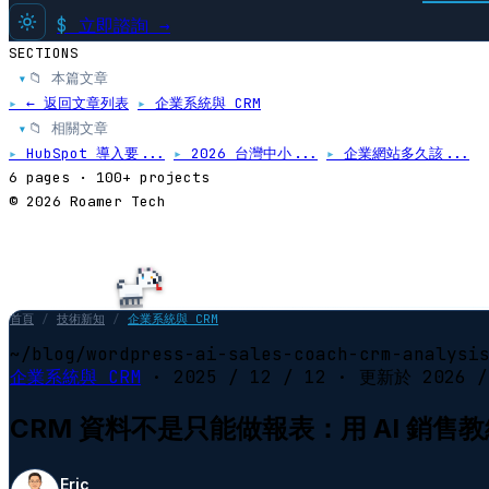
$
立即諮詢 →
SECTIONS
📁 本篇文章
▸
▸
← 返回文章列表
▸
企業系統與 CRM
📁 相關文章
▸
▸
HubSpot 導入要...
▸
2026 台灣中小...
▸
企業網站多久該...
6 pages · 100+ projects
© 2026 Roamer Tech
首頁
/
技術新知
/
企業系統與 CRM
~/blog/wordpress-ai-sales-coach-crm-analysi
企業系統與 CRM
·
2025 / 12 / 12
· 更新於
2026 /
CRM 資料不是只能做報表：用 AI 銷售
Eric