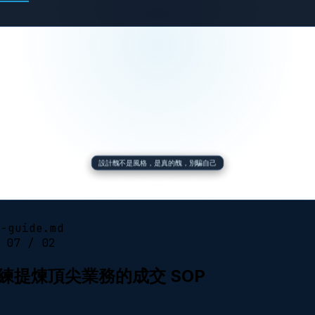
設計醜不是風格，是真的醜，別騙自己
s-guide.md
 07 / 02
教練提煉頂尖業務的成交 SOP