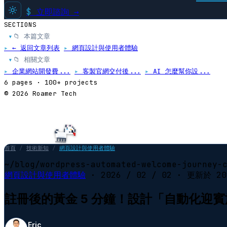
$
立即諮詢 →
SECTIONS
📁 本篇文章
▸
▸
← 返回文章列表
▸
網頁設計與使用者體驗
📁 相關文章
▸
▸
企業網站開發費...
▸
客製官網交付後...
▸
AI 怎麼幫你設...
6 pages · 100+ projects
© 2026 Roamer Tech
首頁
/
技術新知
/
網頁設計與使用者體驗
~/blog/wordpress-automated-welcome-journey-
網頁設計與使用者體驗
·
2026 / 02 / 02
· 更新於
20
註冊後的黃金 5 分鐘！設計「自動化迎
Eric