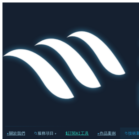
關於我們
服務項目
訂閱AI工具
作品案例
技術
▾
▸
📁
$
▸
📁