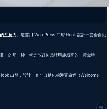
的注意力
。這篇用 WordPress 底層 Hook 設計一套全自動
下「註冊」的那一秒，就是他對你品牌興趣最高的「黃金時
為什麼你需要「程式碼級別」的自動化？
ook 出發，設計一套全自動化的迎賓旅程（Welcome
架構設計：從 WordPress 到 CRM 的資料
流
關鍵技術點
實戰程式碼：打造你的自動化引擎
第一步：監聽註冊並排程
第二步：執行資料同步 (The Worker)