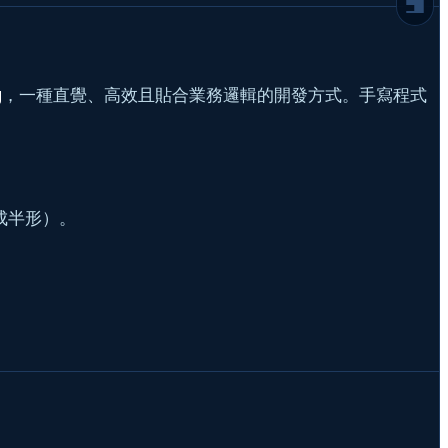
從技術到體驗：CRM 端的接球
2026 年的進階玩法：AI 賦能的個人化
Eric 的開發小叮嚀
g
，一種直覺、高效且貼合業務邏輯的開發方式。手寫程式
延伸閱讀
需要專業的 WordPress 技術支援？
延伸閱讀
常見問題
成半形）。