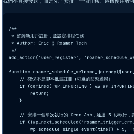
我們不直接發送，而是先「安排」一個任務。這樣使用者
/**

 * 監聽新用戶註冊，並設定排程任務

 * Author: Eric @ Roamer Tech

 */

add_action('user_register', 'roamer_schedule_we
function roamer_schedule_welcome_journey($user_
    // 確保不是腳本批量註冊（可選的防禦邏輯）

    if (defined('WP_IMPORTING') && WP_IMPORTING
        return;

    }

    // 安排一個單次執行的 Cron Job，延遲 5 秒執
    if (!wp_next_scheduled('roamer_trigger_crm_
        wp_schedule_single_event(time() + 5, 'r