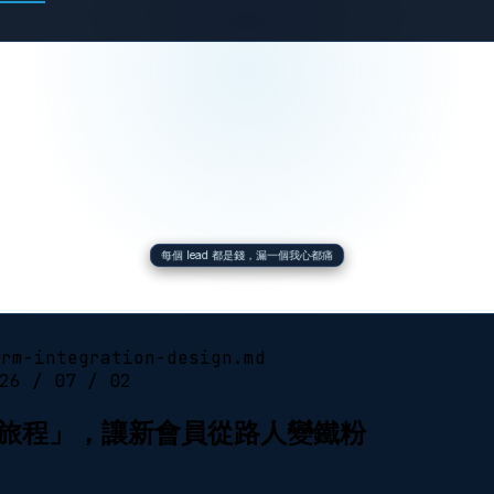
每個 lead 都是錢，漏一個我心都痛
crm-integration-design.md
26 / 07 / 02
賓旅程」，讓新會員從路人變鐵粉