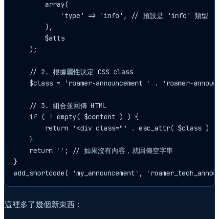
        array(

            'type' => 'info', // 預設是 'info' 類型

        ),

        $atts

    );

    // 2. 根據屬性決定 CSS class

    $class = 'roamer-announcement ' . 'roamer-announc
    // 3. 組合並回傳 HTML

    if ( ! empty( $content ) ) {

        return '<div class="' . esc_attr( $class ) . 
    }

    return ''; // 如果沒有內容，就回傳空字串

}

add_shortcode( 'my_announcement', 'roamer_tech_annou
這裡多了幾個新東西：