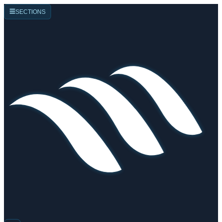
☰
SECTIONS