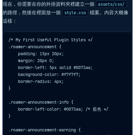
現在，你需要在你的外掛資料夾裡建立一個
assets/css/
的路徑，然後在裡面放一個
檔案。內容大概像
style.css
這樣：
/* My First Useful Plugin Styles */

.roamer-announcement {

    padding: 15px 20px;

    margin: 20px 0;

    border-left: 5px solid #0073aa;

    background-color: #f7f7f7;

    border-radius: 4px;

}

.roamer-announcement-info {

    border-left-color: #0073aa; /* 藍色 */

}

.roamer-announcement-warning {
