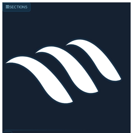
☰
SECTIONS