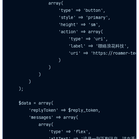
                array(

                    'type' => 'button',

                    'style' => 'primary',

                    'height' => 'sm',

                    'action' => array(

                        'type' => 'uri',

                        'label' => '聯絡浪花科技',

                        'uri' => 'https://roamer-tech
                    )

                )

            )

        )

    );

    $data = array(

        'replyToken' => $reply_token,

        'messages' => array(

            array(

                'type' => 'flex',

                'altText' => '這是一則互動訊息，請