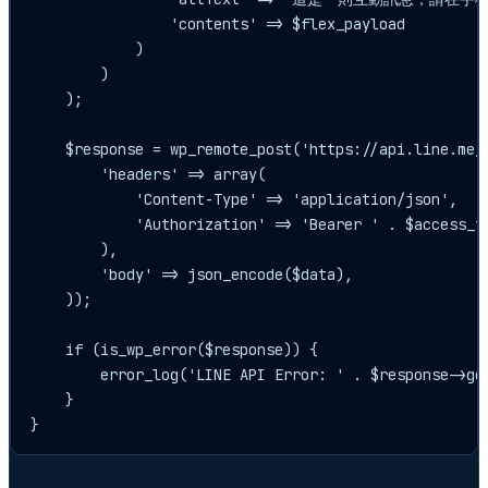
                'contents' => $flex_payload

            )

        )

    );

    $response = wp_remote_post('https://api.line.me/v
        'headers' => array(

            'Content-Type' => 'application/json',

            'Authorization' => 'Bearer ' . $access_to
        ),

        'body' => json_encode($data),

    ));

    if (is_wp_error($response)) {

        error_log('LINE API Error: ' . $response->get
    }
