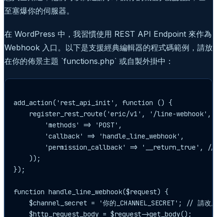
至塞爆你的伺服器。
在 WordPress 中，我習慣使用 REST API Endpoint 來作為
Webhook 入口。以下是支援經典編輯器的程式碼範例，請放
在你的佈景主題 `functions.php` 或自製外掛中：
add_action('rest_api_init', function () {

    register_rest_route('eric/v1', '/line-webhook', a
        'methods' => 'POST',

        'callback' => 'handle_line_webhook',

        'permission_callback' => '__return_true
    ));

});

function handle_line_webhook($request) {

    $channel_secret = '你的_CHANNEL_SECRET'; 
    $http_request_body = $request->get_body();
