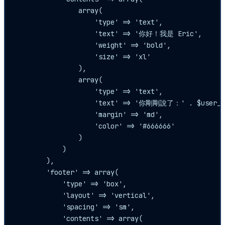
                array(

                    'type' => 'text',

                    'text' => '你好！我是 Eric',

                    'weight' => 'bold',

                    'size' => 'xl'

                ),

                array(

                    'type' => 'text',

                    'text' => '你剛剛說了：' . $user_me
                    'margin' => 'md',

                    'color' => '#666666'

                )

            )

        ),

        'footer' => array(

            'type' => 'box',

            'layout' => 'vertical',

            'spacing' => 'sm',

            'contents' => array(
