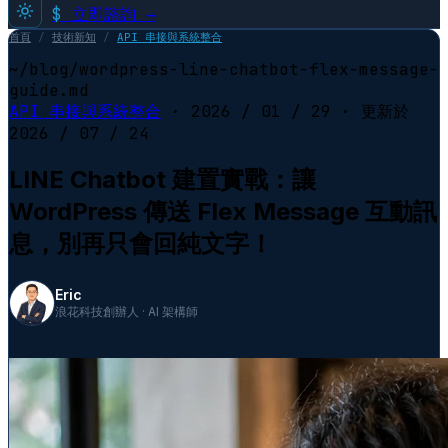
$
立即諮詢 →
首頁
/
技術新知
/
API 串接與系統整合
~/blog/wordpress-line-chatbot-flex-message-
guide.md
API 串接與系統整合
·
2026 / 01 / 29
· 更新於
2026 / 07 / 24
LINE Chatbot 建置實戰：讓
WordPress 傳送 Flex Message 互動訊
息，別再只會回純文字！
Eric
浪花科技創辦人 · AI 架構師