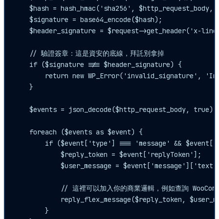
    $hash = hash_hmac('sha256', $http_request_body, $
    $signature = base64_encode($hash);

    $header_signature = $request->get_header('x-line-
    // 驗證簽章：這是資安的底線，拜託別拿掉

    if ($signature !== $header_signature) {

        return new WP_Error('invalid_signature', 'Inv
    }

    $events = json_decode($http_request_body, true)['
    foreach ($events as $event) {

        if ($event['type'] === 'message' && $event['m
            $reply_token = $event['replyToken'];

            $user_message = $event['message']['text']
            // 這裡可以加入你的商業邏輯，例如查詢 WooComme
            reply_flex_message($reply_token, $user_me
        }
