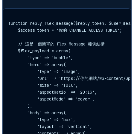
function reply_flex_message($reply_token, $user_messa
    $access_token = '你的_CHANNEL_ACCESS_TOKEN';

    // 這是一個簡單的 Flex Message 範例結構

    $flex_payload = array(

        'type' => 'bubble',

        'hero' => array(

            'type' => 'image',

            'url' => 'https://你的網站/wp-content/uploa
            'size' => 'full',

            'aspectRatio' => '20:13',

            'aspectMode' => 'cover',

        ),

        'body' => array(

            'type' => 'box',

            'layout' => 'vertical',

            'contents' => array(
