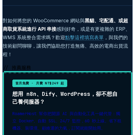
對如何將您的 WooCommerce 網站與
黑貓、宅配通、或超
商取貨系統進行 API 串接
感到好奇，或是有更複雜的 ERP、
WMS 系統整合需求嗎？歡迎
點擊這裡填寫表單
，與我們的
技術顧問聊聊，讓我們協助您打造無痛、高效的電商出貨流
程！
// 推薦服務
首月免費 · 月費 NT$249 起
想用 n8n、Dify、WordPress，卻不想自
己養伺服器？
RoamerHost 幫你把開源 AI 與自動化工具一鍵代管：獨
立 Docker、自動 SSL、24/7 監控，60 秒上線。省下租
機器、裝環境、顧維運的力氣，訂閱就能開始用。