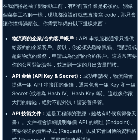
在我們捲起袖子開始動工前，有些前置作業是必須的。別像
個菜鳥工程師一樣，環境都沒設好就想直接寫 code，那只會
讓你撞得滿頭包。你需要準備好以下幾樣東西：
物流商的企業/合約客戶帳戶：
API 串接服務通常只提供
給簽約的企業客戶。所以，你必須先聯絡黑貓、宅配通或
超商物流的業務，申請成為他們的合約客戶。這通常需要
你的公司登記資料，並達到一定的月出貨量門檻。
API 金鑰 (API Key & Secret)：
成功申請後，物流商會
提供一組 API 串接用的金鑰，通常包含一組 Key 和一組
Secret (或稱為 Hash IV、Hash Key 等)。這就像你家
大門的鑰匙，絕對不能外洩！請妥善保管。
API 技術文件：
這是工程師的聖經（雖然有時候寫得像天
書）。文件裡會詳細說明每個 API 的網址 (Endpoint)、
需要傳送的資料格式 (Request)、以及它會回傳的資料格
式 (Response)。開發前請務必詳讀。