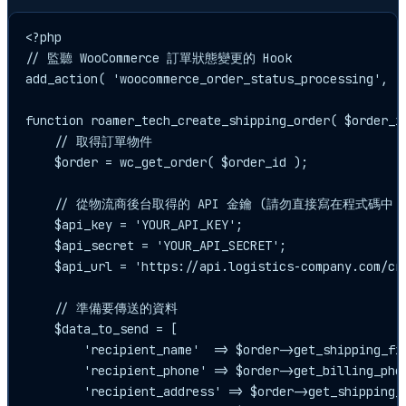
<?php

// 監聽 WooCommerce 訂單狀態變更的 Hook

add_action( 'woocommerce_order_status_processing', 'r
function roamer_tech_create_shipping_order( $order_id
    // 取得訂單物件

    $order = wc_get_order( $order_id );

    // 從物流商後台取得的 API 金鑰 (請勿直接寫在程式碼中！)
    $api_key = 'YOUR_API_KEY'; 

    $api_secret = 'YOUR_API_SECRET';

    $api_url = 'https://api.logistics-company.com/cre
    // 準備要傳送的資料

    $data_to_send = [

        'recipient_name'  => $order->get_shipping_fir
        'recipient_phone' => $order->get_billing_phon
        'recipient_address' => $order->get_shipping_a