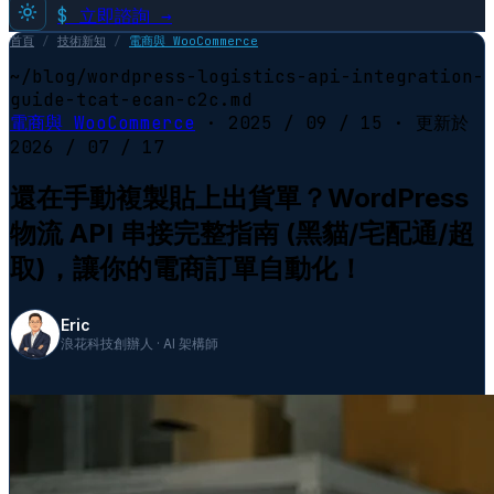
$
立即諮詢 →
首頁
/
技術新知
/
電商與 WooCommerce
~/blog/wordpress-logistics-api-integration-
guide-tcat-ecan-c2c.md
電商與 WooCommerce
·
2025 / 09 / 15
· 更新於
2026 / 07 / 17
還在手動複製貼上出貨單？WordPress
物流 API 串接完整指南 (黑貓/宅配通/超
取)，讓你的電商訂單自動化！
Eric
浪花科技創辦人 · AI 架構師