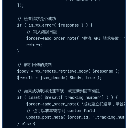
    ]);

    // 檢查請求是否成功

    if ( is_wp_error( $response ) ) {

        // 寫入錯誤日誌

        $order->add_order_note( '物流 API 請求失敗: ' . 
        return;

    }

    // 解析回傳的資料

    $body = wp_remote_retrieve_body( $response );

    $result = json_decode( $body, true );

    // 如果成功取得托運單號，就更新到訂單備註

    if ( isset( $result['tracking_number'] ) ) {

        $order->add_order_note( '成功建立托運單，單號為：' 
        // 也可以將單號存到 custom field

        update_post_meta( $order_id, '_tracking_numbe
    } else {
