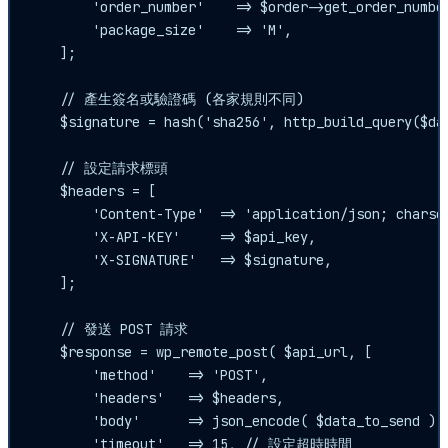
        'order_number'    => $order->get_order_number
        'package_size'    => 'M',

    ];

    // 產生簽名或驗證碼 (各家規則不同)

    $signature = hash('sha256', http_build_query($dat
    // 設定請求標頭

    $headers = [

        'Content-Type'  => 'application/json; charset
        'X-API-KEY'     => $api_key,

        'X-SIGNATURE'   => $signature,

    ];

    // 發送 POST 請求

    $response = wp_remote_post( $api_url, [

        'method'    => 'POST',

        'headers'   => $headers,

        'body'      => json_encode( $data_to_send ),

        'timeout'   => 15, // 設定超時時間
