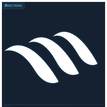
☰
SECTIONS