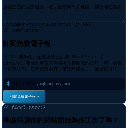
這個主題的完整脈絡、選型比較與導入建議，都整理在指南
裡。
~/roamer-tech/newsletter
// FREE
// newsletter
訂閱免費電子報
把 AI 自動化、企業系統設計與 WordPress /
Laravel 開發的真實案例和可直接照做的技巧，整理成電
子報寄給你。只寄精選內容、不灌垃圾信，一鍵就能退訂。
$
subscribe
訂閱免費電子報
⠋
// final.exec()
準備好讓你的網站開始為你工作了嗎？