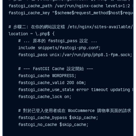
fastcgi_cache_path /var/run/nginx-cache levels=1:2 ke
fastcgi_cache_key "$scheme$request_method$host$reques
# 步驟二: 在你的網站設定檔 /etc/nginx/sites-available/you
location ~ \.php$ {

    # ... 原本的 fastcgi_pass 設定 ...

    include snippets/fastcgi-php.conf;

    fastcgi_pass unix:/var/run/php/php8.1-fpm.sock;

    # --- FastCGI Cache 設定開始 ---

    fastcgi_cache WORDPRESS;

    fastcgi_cache_valid 200 60m;

    fastcgi_cache_use_stale error timeout updating ht
    fastcgi_cache_lock on;

    # 對於已登入使用者或在 WooCommerce 購物車頁面的請求
    fastcgi_cache_bypass $skip_cache;

    fastcgi_no_cache $skip_cache;
