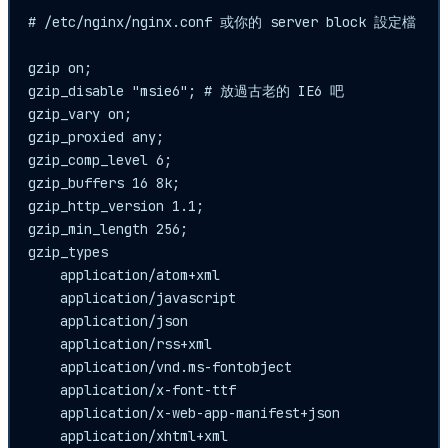
# /etc/nginx/nginx.conf 或你的 server block 設定檔

gzip on;

gzip_disable "msie6"; # 放過古老的 IE6 吧

gzip_vary on;

gzip_proxied any;

gzip_comp_level 6;

gzip_buffers 16 8k;

gzip_http_version 1.1;

gzip_min_length 256;

gzip_types

    application/atom+xml

    application/javascript

    application/json

    application/rss+xml

    application/vnd.ms-fontobject

    application/x-font-ttf

    application/x-web-app-manifest+json

    application/xhtml+xml
