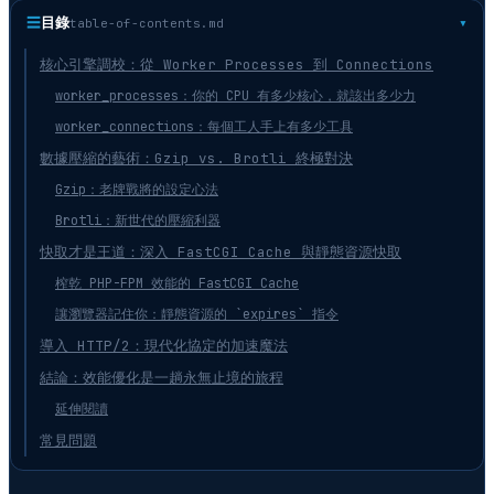
☰
目錄
table-of-contents.md
核心引擎調校：從 Worker Processes 到 Connections
worker_processes：你的 CPU 有多少核心，就該出多少力
worker_connections：每個工人手上有多少工具
數據壓縮的藝術：Gzip vs. Brotli 終極對決
Gzip：老牌戰將的設定心法
Brotli：新世代的壓縮利器
快取才是王道：深入 FastCGI Cache 與靜態資源快取
榨乾 PHP-FPM 效能的 FastCGI Cache
讓瀏覽器記住你：靜態資源的 `expires` 指令
導入 HTTP/2：現代化協定的加速魔法
結論：效能優化是一趟永無止境的旅程
延伸閱讀
常見問題