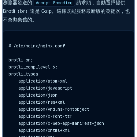
瀏覽器發送的
請求頭，自動選擇提供
Accept-Encoding
Brotli（br）還是 Gzip。這樣既能服務最新版的瀏覽器，也
不會拋棄舊的。
# /etc/nginx/nginx.conf

brotli on;

brotli_comp_level 6;

brotli_types

    application/atom+xml

    application/javascript

    application/json

    application/rss+xml

    application/vnd.ms-fontobject

    application/x-font-ttf

    application/x-web-app-manifest+json

    application/xhtml+xml
