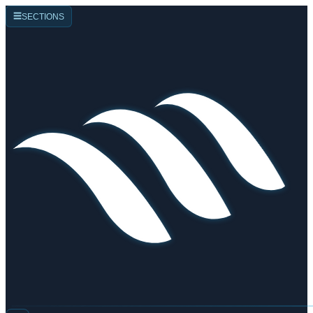
☰
SECTIONS