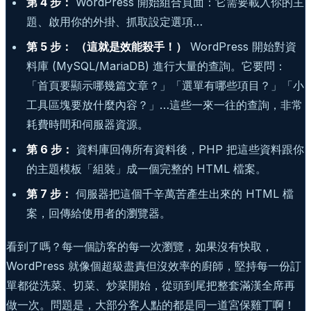
第 4 步：
WordPress 開始組合頁面：它需要載入你的主
題、啟用你的外掛、抓取設定選項…
第 5 步：
（這就是效能殺手！）
WordPress 開始對資
料庫 (MySQL/MariaDB) 進行大量的查詢。它要問：
「首頁要顯示哪幾篇文章？」「選單有哪些項目？」「小
工具區塊要放什麼內容？」…這些一來一往的查詢，非常
耗費時間和伺服器資源。
第 6 步：
資料庫回傳所有資料後，PHP 把這些資料跟你
的主題模板「組裝」成一個完整的 HTML 檔案。
第 7 步：
伺服器把這個千辛萬苦產生出來的 HTML 檔
案，回傳給使用者的瀏覽器。
看到了嗎？每一個訪客的每一次瀏覽，如果沒有快取，
WordPress 就像個超級盡責但沒效率的廚師，堅持每一份訂
單都從洗菜、切菜、炒菜開始，從頭到尾把整套滿漢全席再
做一次。問題是，大部分客人點的都是同一道宮保雞丁啊！