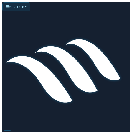
☰
SECTIONS