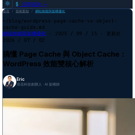
$
立即諮詢 →
首頁
/
技術新知
/
網站效能與架構優化
~/blog/wordpress-page-cache-vs-object-
cache-guide.md
網站效能與架構優化
·
2025 / 09 / 15
· 更新於
2026 / 07 / 02
搞懂 Page Cache 與 Object Cache：
WordPress 效能雙核心解析
Eric
浪花科技創辦人 · AI 架構師