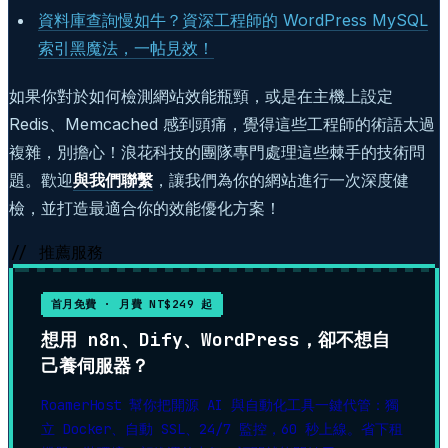
資料庫查詢慢如牛？資深工程師的 WordPress MySQL
索引黑魔法，一帖見效！
如果你對於如何檢測網站效能瓶頸，或是在主機上設定
Redis、Memcached 感到頭痛，覺得這些工程師的術語太過
複雜，別擔心！浪花科技的團隊專門處理這些棘手的技術問
題。歡迎
與我們聯繫
，讓我們為你的網站進行一次深度健
檢，並打造最適合你的效能優化方案！
// 推薦服務
首月免費 · 月費 NT$249 起
想用 n8n、Dify、WordPress，卻不想自
己養伺服器？
RoamerHost 幫你把開源 AI 與自動化工具一鍵代管：獨
立 Docker、自動 SSL、24/7 監控，60 秒上線。省下租