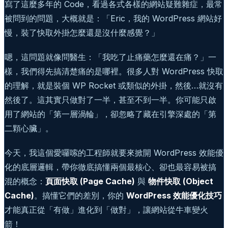
寫了這麼多年的 Code，看過各式各樣的網站疑難雜症，最常
被問到的問題，大概就是：「Eric，我的 WordPress 網站好
慢，裝了快取外掛怎麼還是沒什麼感覺？」
嗯，這問題就像問醫生：「我吃了止痛藥怎麼還在痛？」一
樣，我們得先搞清楚痛的是哪裡。很多人對 WordPress 快取
的理解，就是裝個 WP Rocket 或類似的外掛，然後…就沒有
然後了。這其實只做對了一半，甚至不到一半。你可能只啟
用了網站的「第一層渦輪」，卻忽略了藏在引擎深處的「第
二顆心臟」。
今天，我這個愛囉嗦的工程師就要來掀開 WordPress 效能優
化的底層邏輯，帶你徹底搞懂兩個最核心、卻也最容易被搞
混的概念：
頁面快取 (Page Cache)
與
物件快取 (Object
Cache)
。搞懂它們的差別，你的
WordPress 效能優化技巧
才能真正從「有做」進化到「做對」，讓網站從牛車變火
箭！