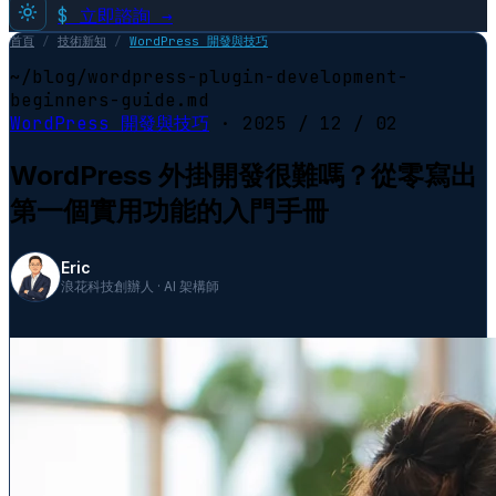
$
立即諮詢 →
首頁
/
技術新知
/
WordPress 開發與技巧
~/blog/wordpress-plugin-development-
beginners-guide.md
WordPress 開發與技巧
·
2025 / 12 / 02
WordPress 外掛開發很難嗎？從零寫出
第一個實用功能的入門手冊
Eric
浪花科技創辦人 · AI 架構師