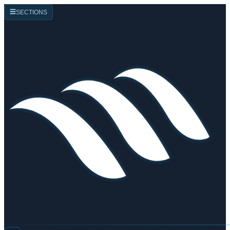
☰
SECTIONS