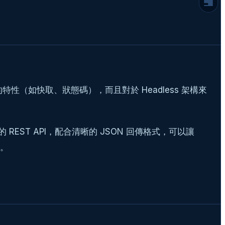
2. 結構化的回應
核心原則四：HTTP 狀態碼不是裝飾品
2026 年的進階思維：為 AI 準備的
Context 與 Schema
總結：好的 API 是優雅的溝通
延伸閱讀
延伸閱讀
的特性（如快取、狀態碼），而且對於 Headless 架構來
常見問題
REST API，配合清晰的 JSON 回傳格式，可以讓
你。