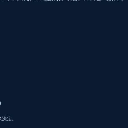
)
 來決定。