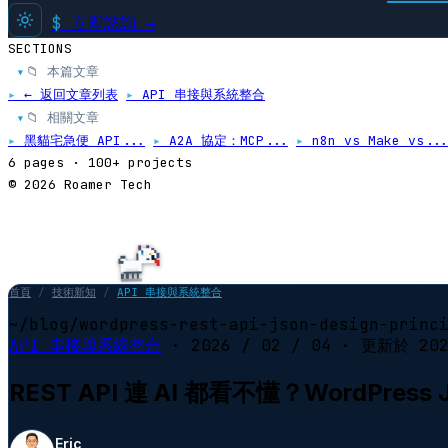
$
立即諮詢 →
SECTIONS
📁 本篇文章
▸
▸
← 返回文章列表
▸
API 串接與系統整合
📁 相關文章
▸
▸
黑貓宅急便 API...
▸
A2A 協定：MCP...
▸
n8n vs Make vs...
6 pages · 100+ projects
© 2026 Roamer Tech
首頁
/
技術新知
/
API 串接與系統整合
~/blog/wordpress-rest-api-json-design-princ
API 串接與系統整合
·
2026 / 02 / 04
· 更新於
20
REST API 連 AI 都看不懂？WordPres
Eric