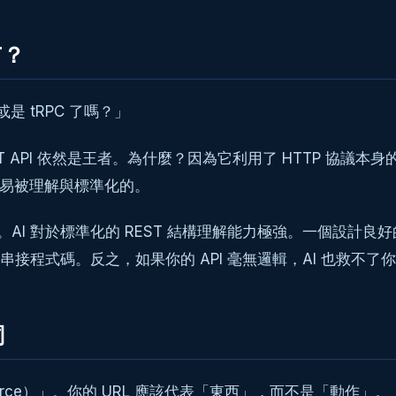
T？
是 tRPC 了嗎？」
ST API 依然是王者。為什麼？因為它利用了 HTTP 協議本身
是最容易被理解與標準化的。
。AI 對於標準化的 REST 結構理解能力極強。一個設計良好的 
完整的前端串接程式碼。反之，如果你的 API 毫無邏輯，AI 也救不了
詞
urce）」。你的 URL 應該代表「東西」，而不是「動作」。