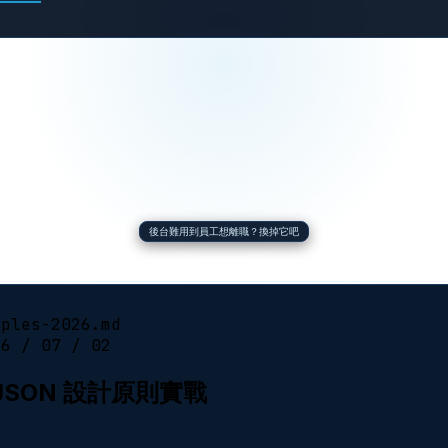
後台難用到員工想離職？換掉它吧
iples-2026.md
26 / 07 / 02
s JSON 設計原則實戰