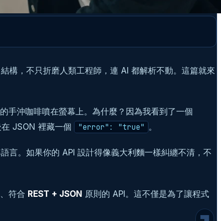
結構，不只折磨人類工程師，連 AI 都解析不動。這篇就來
沖好的手沖咖啡噴在螢幕上。為什麼？因為我看到了一個
在 JSON 裡藏一個
。
"error": "true"
為什麼 2026 年我們還在堅持 REST？
核心原則一：URI 是名詞，不是動詞
標準語言。如果你的 API 設計得像義大利麵一樣糾纏不清，不
核心原則二：善用 HTTP 動詞，別再一招
POST 打天下
核心原則三：JSON 回傳格式的「信封模式」
準、符合
REST + JSON
原則的 API。這不僅是為了讓程式
與命名慣例
1. 統一的命名風格 (Case Convention)