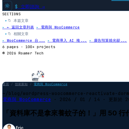
$
立即諮詢 →
SECTIONS
📁 本篇文章
▸
▸
← 返回文章列表
▸
電商與 WooCommerce
📁 相關文章
▸
▸
WooCommerce 台...
▸
電商導入 AI 推...
▸
廣告預算燒光卻...
6 pages · 100+ projects
© 2026 Roamer Tech
首頁
/
技術新知
/
電商與 WooCommerce
~/blog/wordpress-woocommerce-reactivate-dor
電商與 WooCommerce
·
2026 / 01 / 14
· 更新於
2
「資料庫不是拿來養蚊子的！」用 50 行
Eric