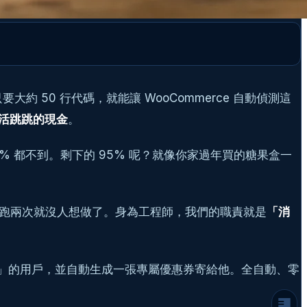
 50 行代碼，就能讓 WooCommerce 自動偵測這
活跳跳的現金
。
5% 都不到。剩下的 95% 呢？就像你家過年買的糖果盒一
為什麼是 90 天？技術與人性的黃金交叉點
技術難點：如何在 WordPress 中高效撈取
這流程跑兩次就沒人想做了。身為工程師，我們的職責就是
「消
「最後消費日」？
Step 1：埋點，在用戶 Meta 紀錄最後消費時
間
 天未消費」的用戶，並自動生成一張專屬優惠券寄給他。全自動、零
Step 2：打造自動喚醒引擎 (Cron Job)
核心程式碼邏輯