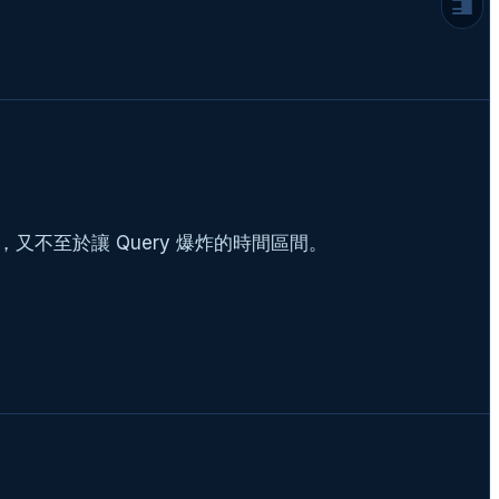
Step 3：動態生成專屬優惠券 (Bonus)
工程師的碎碎念：關於效能與優化
1. 批次處理 (Batch Processing)
2. 郵件發送服務 (SMTP)
3. 資料庫索引 (Indexing)
總結
延伸閱讀
常見問題
又不至於讓 Query 爆炸的時間區間。