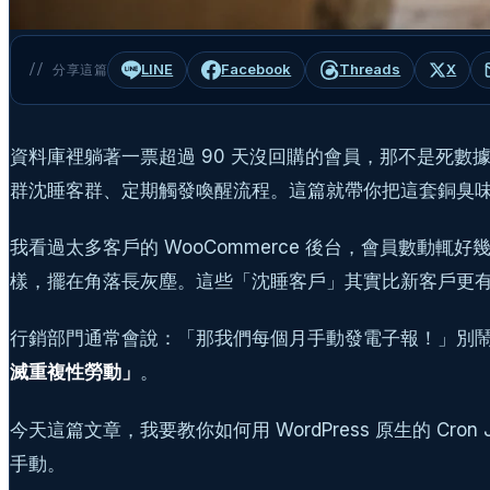
LINE
Facebook
Threads
X
// 分享這篇
資料庫裡躺著一票超過 90 天沒回購的會員，那不是死數據，
群沈睡客群、定期觸發喚醒流程。這篇就帶你把這套銅臭
我看過太多客戶的 WooCommerce 後台，會員數動輒
樣，擺在角落長灰塵。這些「沈睡客戶」其實比新客戶更
行銷部門通常會說：「那我們每個月手動發電子報！」別鬧了，
滅重複性勞動」
。
今天這篇文章，我要教你如何用 WordPress 原生的 C
手動。