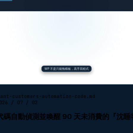
WP 不是只能拖模板，高手寫程式
mant-customers-automation-code.md
026 / 07 / 02
代碼自動偵測並喚醒 90 天未消費的『沈睡