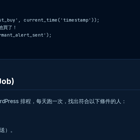
t_buy', current_time('timestamp'));

他買了！

mant_alert_sent');

ob)
dPress 排程，每天跑一次，找出符合以下條件的人：
送）。