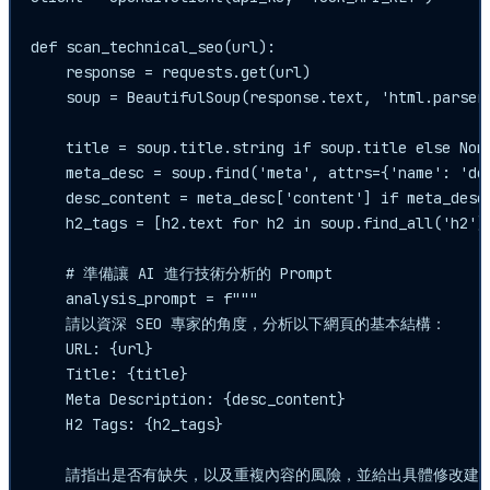
def scan_technical_seo(url):

    response = requests.get(url)

    soup = BeautifulSoup(response.text, 'html.parser'
    title = soup.title.string if soup.title else None
    meta_desc = soup.find('meta', attrs={'name': 'des
    desc_content = meta_desc['content'] if meta_desc 
    h2_tags = [h2.text for h2 in soup.find_all('h2')]
    # 準備讓 AI 進行技術分析的 Prompt

    analysis_prompt = f"""

    請以資深 SEO 專家的角度，分析以下網頁的基本結構：

    URL: {url}

    Title: {title}

    Meta Description: {desc_content}

    H2 Tags: {h2_tags}

    請指出是否有缺失，以及重複內容的風險，並給出具體修改建議