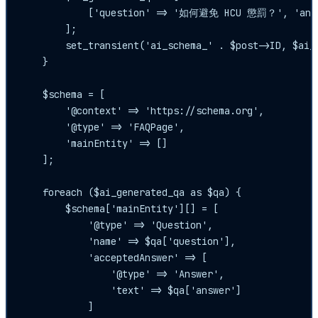
            ['question' => '如何避免 HCU 懲罰？'
        ];

        set_transient('ai_schema_' . $post->ID, $ai_g
    }

    $schema = [

        '@context' => 'https://schema.org',

        '@type' => 'FAQPage',

        'mainEntity' => []

    ];

    foreach ($ai_generated_qa as $qa) {

        $schema['mainEntity'][] = [

            '@type' => 'Question',

            'name' => $qa['question'],

            'acceptedAnswer' => [

                '@type' => 'Answer',

                'text' => $qa['answer']

            ]
