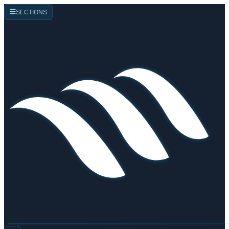
☰
SECTIONS