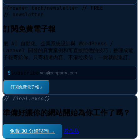
~/roamer-tech/newsletter
// FREE
// newsletter
訂閱免費電子報
把 AI 自動化、企業系統設計與 WordPress /
Laravel 開發的真實案例和可直接照做的技巧，整理成電
子報寄給你。只寄精選內容、不灌垃圾信，一鍵就能退訂。
$
subscribe
訂閱免費電子報
⠋
// final.exec()
準備好讓你的網站開始為你工作了嗎？
免費 30 分鐘諮詢 →
看作品