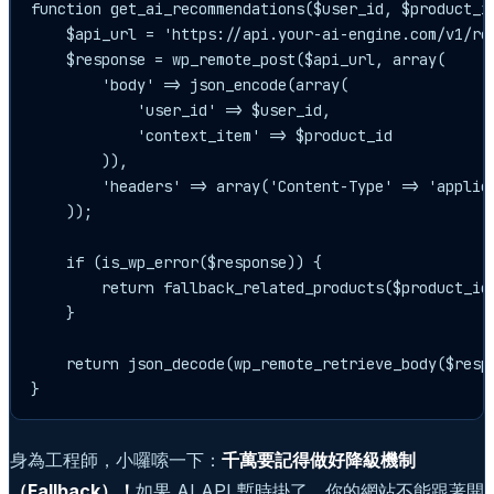
function get_ai_recommendations($user_id, $product_id
    $api_url = 'https://api.your-ai-engine.com/v1/rec
    $response = wp_remote_post($api_url, array(

        'body' => json_encode(array(

            'user_id' => $user_id,

            'context_item' => $product_id

        )),

        'headers' => array('Content-Type' => 'applica
    ));

    if (is_wp_error($response)) {

        return fallback_related_products($prod
    }

    return json_decode(wp_remote_retrieve_body($respo
}
身為工程師，小囉嗦一下：
千萬要記得做好降級機制
（Fallback）！
如果 AI API 暫時掛了，你的網站不能跟著開