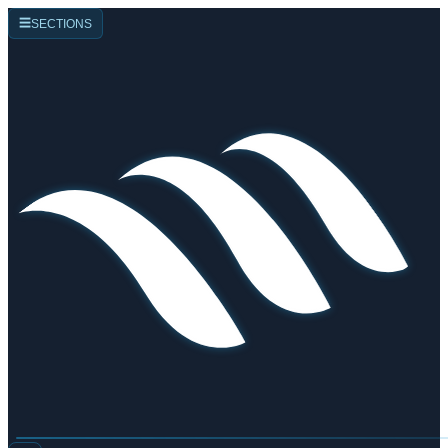
☰
SECTIONS