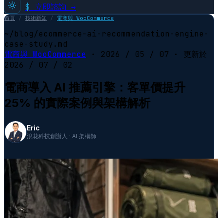
$
立即諮詢 →
首頁
/
技術新知
/
電商與 WooCommerce
~/blog/ecommerce-ai-recommendation-engine-
case-study.md
電商與 WooCommerce
·
2026 / 05 / 07
· 更新於
2026 / 07 / 02
電商導入 AI 推薦引擎：客單價提升
25% 的實際案例與架構解析
Eric
浪花科技創辦人 · AI 架構師