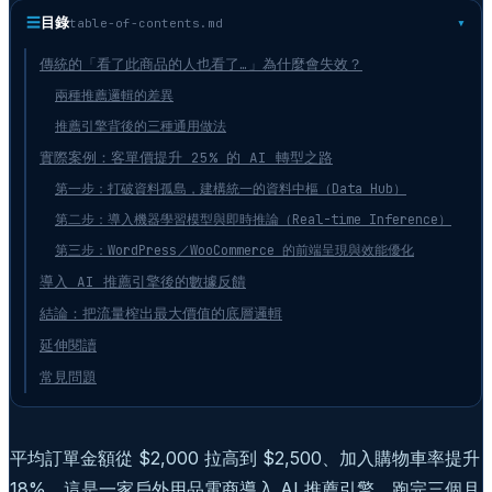
☰
目錄
table-of-contents.md
傳統的「看了此商品的人也看了…」為什麼會失效？
兩種推薦邏輯的差異
推薦引擎背後的三種通用做法
實際案例：客單價提升 25% 的 AI 轉型之路
第一步：打破資料孤島，建構統一的資料中樞（Data Hub）
第二步：導入機器學習模型與即時推論（Real-time Inference）
第三步：WordPress／WooCommerce 的前端呈現與效能優化
導入 AI 推薦引擎後的數據反饋
結論：把流量榨出最大價值的底層邏輯
延伸閱讀
常見問題
平均訂單金額從 $2,000 拉高到 $2,500、加入購物車率提升
18%。這是一家戶外用品電商導入 AI 推薦引擎、跑完三個月