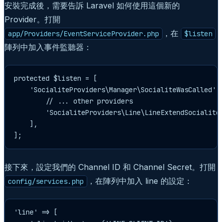
安裝完成後，需要告訴 Laravel 如何使用這個新的
Provider。打開
，在
app/Providers/EventServiceProvider.php
$listen
陣列中加入事件監聽器：
protected $listen = [

    'SocialiteProviders\Manager\SocialiteWasCalled' =
        // ... other providers

        'SocialiteProviders\Line\LineExtendSocialite@
    ],

];
接下來，設定我們的 Channel ID 和 Channel Secret。打開
，在陣列中加入 line 的設定：
config/services.php
'line' => [
