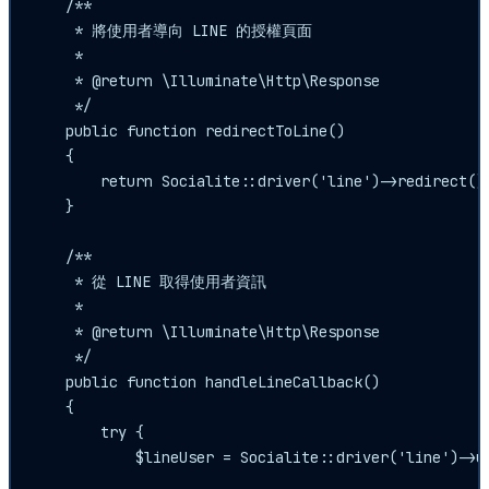
    /**

     * 將使用者導向 LINE 的授權頁面

     *

     * @return \Illuminate\Http\Response

     */

    public function redirectToLine()

    {

        return Socialite::driver('line')->redirect();
    }

    /**

     * 從 LINE 取得使用者資訊

     *

     * @return \Illuminate\Http\Response

     */

    public function handleLineCallback()

    {

        try {

            $lineUser = Socialite::driver('line')->us