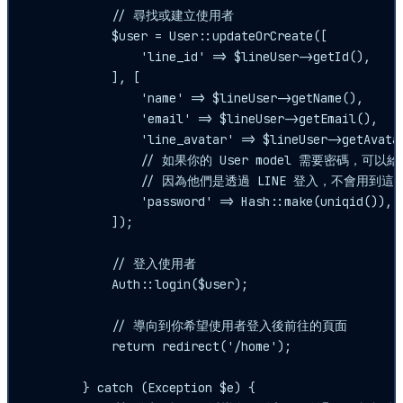
            // 尋找或建立使用者

            $user = User::updateOrCreate([

                'line_id' => $lineUser->getId(),

            ], [

                'name' => $lineUser->getName(),

                'email' => $lineUser->getEmail(),

                'line_avatar' => $lineUser->getAvatar
                // 如果你的 User model 需要密碼，
                // 因為他們是透過 LINE 登入，不會用到這
                'password' => Hash::make(uniqid()),

            ]);

            // 登入使用者

            Auth::login($user);

            // 導向到你希望使用者登入後前往的頁面

            return redirect('/home');

        } catch (Exception $e) {
