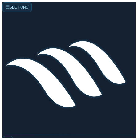
☰
SECTIONS