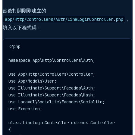
然後打開剛剛建立的
，
app/Http/Controllers/Auth/LineLoginController.php
填入以下程式碼：
<?php

namespace App\Http\Controllers\Auth;

use App\Http\Controllers\Controller;

use App\Models\User;

use Illuminate\Support\Facades\Auth;

use Illuminate\Support\Facades\Hash;

use Laravel\Socialite\Facades\Socialite;

use Exception;

class LineLoginController extends Controller

{
