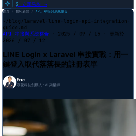
$
立即諮詢 →
首頁
/
技術新知
/
API 串接與系統整合
~/blog/laravel-line-login-api-integration-
guide.md
API 串接與系統整合
·
2025 / 09 / 15
· 更新於
2026 / 07 / 12
LINE Login x Laravel 串接實戰：用一
鍵登入取代落落長的註冊表單
Eric
浪花科技創辦人 · AI 架構師