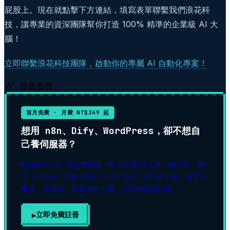
屁股上。現在就點擊下方連結，填寫表單聯繫我們浪花科
技，讓專業的資深團隊幫你打造 100% 精準的企業級 AI 大
腦！
立即聯繫浪花科技團隊，啟動你的專屬 AI 自動化專案！
// 推薦服務
首月免費 · 月費 NT$249 起
想用 n8n、Dify、WordPress，卻不想自
己養伺服器？
RoamerHost 幫你把開源 AI 與自動化工具一鍵代管：獨
立 Docker、自動 SSL、24/7 監控，60 秒上線。省下租
機器、裝環境、顧維運的力氣，訂閱就能開始用。
立即免費註冊