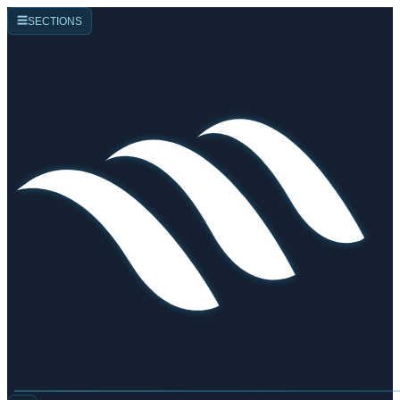
☰
SECTIONS