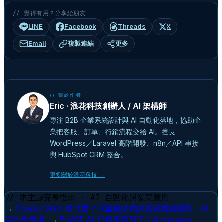
// 覺得有用？分享給朋友
LINE
Facebook
Threads
X
Email
複製連結
更多
// 關於作者
Eric · 浪花科技創辦人 / AI 架構師
專注 B2B 企業系統設計與 AI 自動化落地，協助企
業把客服、訂單、行銷流程交給 AI。擅長
WordPress／Laravel 高階開發、n8n／API 串接
與 HubSpot CRM 整合。
更多關於浪花科技 →
// 本主題完整指南 · AI 自動化與智慧應用
→
Claude Skills 是什麼？把重複交代的規矩寫成檔案，AI
自己會去讀
→
對話式 AI 已經不夠用了？Antigravity、