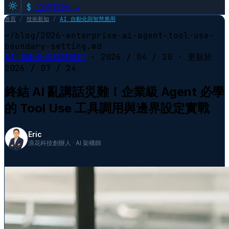
$
立即諮詢 →
首頁
/
技術新知
/
AI 自動化與智慧應用
~/blog/2026-enterprise-ai-agent-tool-use-
boundary-setting.md
AI 自動化與智慧應用
·
2026 / 04 / 20
· 更新於
2026 / 07 / 24
終結 AI 亂講話災難！企業級 Agent 必學
的 Tool Use 工具調用與邊界設定實戰
Eric
浪花科技創辦人 · AI 架構師