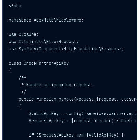
<?php

namespace App\Http\Middleware;

use Closure;

use Illuminate\Http\Request;

use Symfony\Component\HttpFoundation\Response;

class CheckPartnerApiKey

{

    /**

     * Handle an incoming request.

     */

    public function handle(Request $request, Closure 
    {

        $validApiKey = config('services.partner.a
        $requestApiKey = $request->header('X-Partner-
        if ($requestApiKey !== $validApiKey) {
