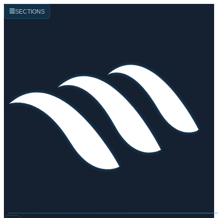
☰
SECTIONS