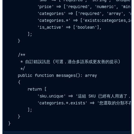
            'price' => ['required', 'numeric', 'min:0
            'categories' => ['required', 'array', 'mi
            'categories.*' => ['exists:categor
            'is_active' => ['boolean'],

        ];

    }

    /**

     * 自訂錯誤訊息 (可選，適合多語系或更友善的提示)

     */

    public function messages(): array

    {

        return [

            'sku.unique' => '這組 SKU 已經有人用過了
            'categories.*.exists' => '您選取的分
        ];

    }
