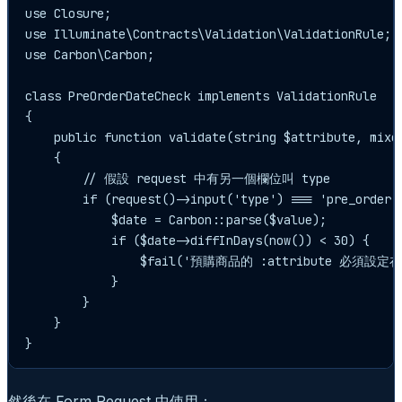
use Closure;

use Illuminate\Contracts\Validation\ValidationRule;

use Carbon\Carbon;

class PreOrderDateCheck implements ValidationRule

{

    public function validate(string $attribute, mixed
    {

        // 假設 request 中有另一個欄位叫 type

        if (request()->input('type') === 'pre_order')
            $date = Carbon::parse($value);

            if ($date->diffInDays(now()) < 30) {

                $fail('預購商品的 :attribute 必須設定在
            }

        }

    }

然後在 Form Request 中使用：