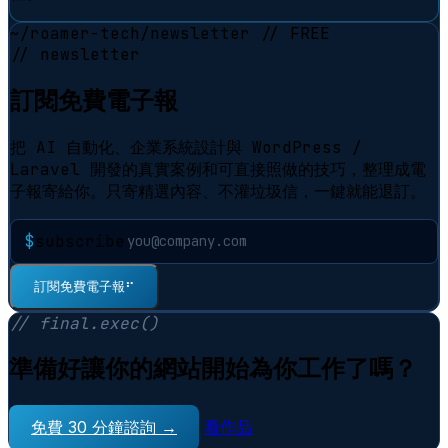
~/roamer-tech/newsletter
// FREE
// newsletter
訂閱免費電子報
把 AI 自動化、企業系統設計與 WordPress /
Laravel 開發的真實案例和可直接照做的技巧，整理成電
子報寄給你。只寄精選內容、不灌垃圾信，一鍵就能退訂。
$
subscribe
訂閱免費電子報
⠋
// final.exec()
準備好讓你的網站開始為你工作了嗎？
免費 30 分鐘諮詢 →
看作品