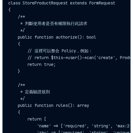
class StoreProductRequest extends FormRequest

{

    /**

     * 判斷使用者是否有權限執行此請求

     */

    public function authorize(): bool

    {

        // 這裡可以整合 Policy，例如：

        // return $this->user()->can('create', Produc
        return true; 

    }

    /**

     * 定義驗證規則

     */

    public function rules(): array

    {

        return [

            'name' => ['required', 'string', 'max:255
            'sku' => ['required', 'string', 'uniq