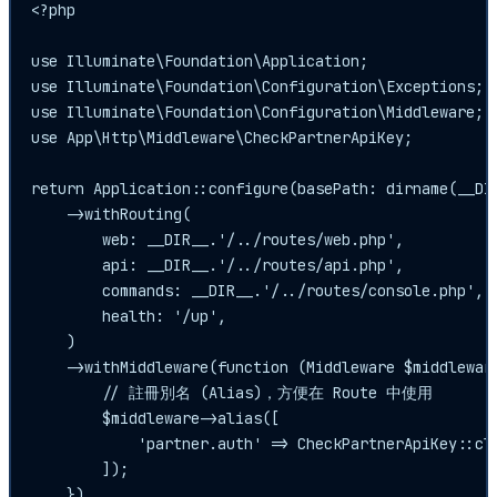
<?php

use Illuminate\Foundation\Application;

use Illuminate\Foundation\Configuration\Exceptions;

use Illuminate\Foundation\Configuration\Middleware;

use App\Http\Middleware\CheckPartnerApiKey;

return Application::configure(basePath: dirname(__DIR
    ->withRouting(

        web: __DIR__.'/../routes/web.php',

        api: __DIR__.'/../routes/api.php',

        commands: __DIR__.'/../routes/console.php',

        health: '/up',

    )

    ->withMiddleware(function (Middleware $middleware
        // 註冊別名 (Alias)，方便在 Route 中使用

        $middleware->alias([

            'partner.auth' => CheckPartnerApiKey::cla
        ]);

    })
