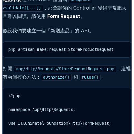
，那會讓你的 Controller 變得非常肥大
>validate([...])
且難以閱讀。請使用
Form Request
。
假設我們要建立一個「新增產品」的 API。
php artisan make:request StoreProductRequest
打開
，這裡
app/Http/Requests/StoreProductRequest.php
有兩個核心方法：
和
。
authorize()
rules()
<?php

namespace App\Http\Requests;

use Illuminate\Foundation\Http\FormRequest;
