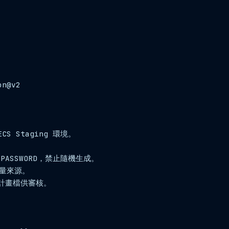
n@v2

CS Staging 環境。

B_PASSWORD，禁止隨機生成。

流量來源。

 計畫檔供審核。
