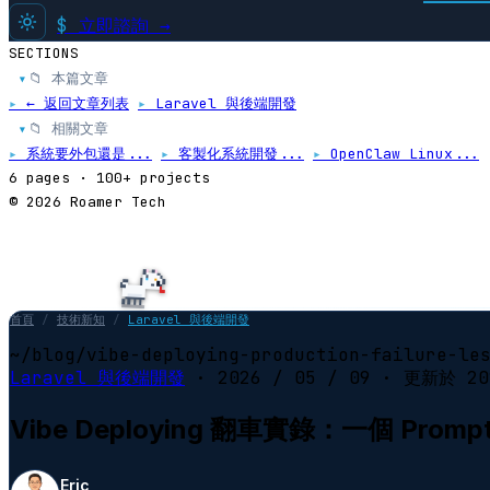
$
立即諮詢 →
SECTIONS
📁 本篇文章
▸
▸
← 返回文章列表
▸
Laravel 與後端開發
📁 相關文章
▸
▸
系統要外包還是...
▸
客製化系統開發...
▸
OpenClaw Linux...
6 pages · 100+ projects
© 2026 Roamer Tech
首頁
/
技術新知
/
Laravel 與後端開發
~/blog/vibe-deploying-production-failure-le
Laravel 與後端開發
·
2026 / 05 / 09
· 更新於
20
Vibe Deploying 翻車實錄：一個 Pro
Eric