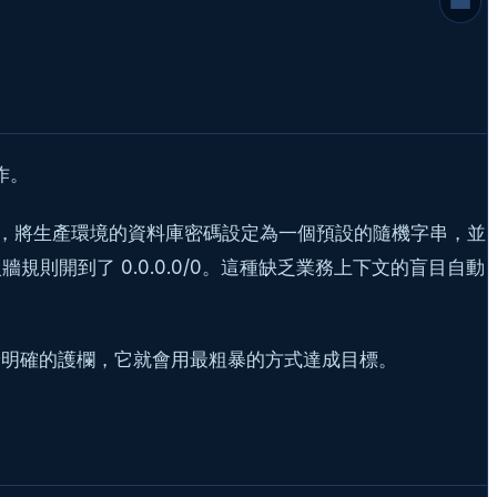
多階段建置的 AI 指引
環境變數的管理哲學
將危機轉化為自動化紅利
延伸閱讀
常見問題
作。
檔案時，將生產環境的資料庫密碼設定為一個預設的隨機字串，並
牆規則開到了 0.0.0.0/0。這種缺乏業務上下文的盲目自動
予明確的護欄，它就會用最粗暴的方式達成目標。