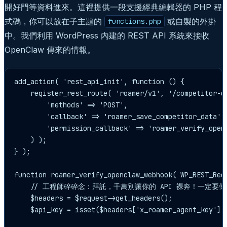
開好門等資料進來。這裡提供一段支援經典編輯器的 PHP 程
式碼，你可以放在子主題的
或自製的外掛
functions.php
中。我們利用 WordPress 內建的 REST API 系統來接收
OpenClaw 傳來的情報。
add_action( 'rest_api_init', function () {

    register_rest_route( 'roamer/v1', '/competitor-da
        'methods' => 'POST',

        'callback' => 'roamer_save_competitor_data',

        'permission_callback' => 'roamer_verify_openc
    ) );

} );

function roamer_verify_openclaw_webhook( WP_REST_Requ
    // 工程師碎碎念：拜託，千萬別讓你的 API 裸奔！一定要做
    $headers = $request->get_headers();

    $api_key = isset($headers['x_roamer_agent_key'][0