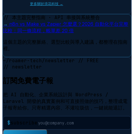
更多關於浪花科技 →
// 本主題完整指南 · API 串接與系統整合
→
n8n vs Make vs Zapier 怎麼選？2026 自動化平台完整
比較：同一條流程，帳單差 20 倍
這個主題的完整脈絡、選型比較與導入建議，都整理在指南
裡。
~/roamer-tech/newsletter
// FREE
// newsletter
訂閱免費電子報
把 AI 自動化、企業系統設計與 WordPress /
Laravel 開發的真實案例和可直接照做的技巧，整理成電
子報寄給你。只寄精選內容、不灌垃圾信，一鍵就能退訂。
$
subscribe