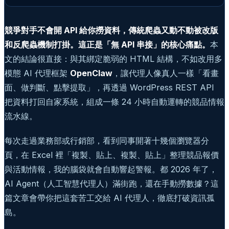
競爭對手不會開 API 給你撈資料，傳統爬蟲又動不動被改版
和反爬蟲機制打掛。這正是「無 API 串接」的核心痛點。
本
文的結論很直接：與其綁定脆弱的 HTML 結構，不如改用多
模態 AI 代理框架
OpenClaw
，讓代理人像真人一樣「看畫
面、做判斷、點擊提取」，再透過 WordPress REST API
把資料打回自家系統，組成一條 24 小時自動運轉的競品情報
流水線。
每次走過業務部或行銷部，看到同事開著十幾個瀏覽器分
頁，在 Excel 裡「複製、貼上、複製、貼上」整理競品報價
與活動情報，我的腦袋就會自動響起警報。都 2026 年了，
AI Agent（人工智慧代理人）滿街跑，還在手動撈數據？這
篇文章會帶你把這套苦工交給 AI 代理人，徹底打破資訊孤
島。