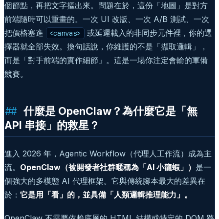
個節點，再把文字摳出來。問題在於，這份「地圖」是對方
前端隨時可以重畫的。一次 UI 改版、一次 A/B 測試、一次
把價格塞進
或延遲載入的非同步元件裡，你的選
<canvas>
擇器就全部失效。換句話說，你維護的不是「擷取邏輯」，
而是「對手前端的實作細節」。這是一場你注定會輸的軍備
競賽。
什麼是 OpenClaw？為什麼它是「無
API 串接」的救星？
進入 2026 年，Agentic Workflow（代理人工作流）成為主
流。
OpenClaw（被開發者社群暱稱為「AI 小龍蝦」）
是一
個強大的多模態 AI 代理框架。它與傳統腳本最大的差異在
於：
它是用「看」的，並具備「人類邏輯推理能力」。
OpenClaw 不需要依賴底層的 HTML 結構或特定的 DOM 路