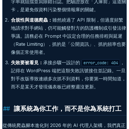
字串就阻擋並寫除錯日誌。把驗證放在「入庫前」這道關
卡，是避免假資料污染整個情報庫的關鍵。
合規性與道德爬蟲：
雖然繞過了 API 限制，但過度頻繁
地請求對手網站，仍可能觸發對方的防護機制或引發法律
爭議。請務必在 Prompt 中設定合理的任務排程與延遲
（Rate Limiting），抓的是「公開資訊」、抓的頻率也要
像個正常使用者。
失敗要被看見：
承接步驟一設計的
，
error_code: 404
記得在 WordPress 端把這類失敗訊號接住並記錄。一旦
對手改版導致連續多次抓不到資料，你要第一時間知道，
而不是某天才發現儀表板已經整週沒更新。
讓系統為你工作，而不是你為系統打工
從傳統爬蟲腳本進化到 2026 年的 AI 代理人架構，我們真正