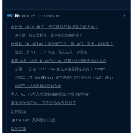
☰
目錄
table-of-contents.md
為什麼 2026 年了，傳統撈競品數據還是個大坑？
為什麼「綁定選擇器」是傳統爬蟲的原罪？
什麼是 OpenClaw？為什麼它是「無 API 串接」的救星？
視覺代理 vs. DOM 爬蟲：核心差異一次看懂
實戰演練：結合 WordPress 打造競品情報自動化中心
步驟一：設定 OpenClaw 的任務邊界與提示詞（Prompt）
步驟二：在 WordPress 建立專屬的資料接收端（REST API）
步驟三：結合數據與通知系統
導入 AI 代理人抓取數據的隱形地雷與防禦術
讓系統為你工作，而不是你為系統打工
延伸閱讀
OpenClaw 系列延伸閱讀
常見問題