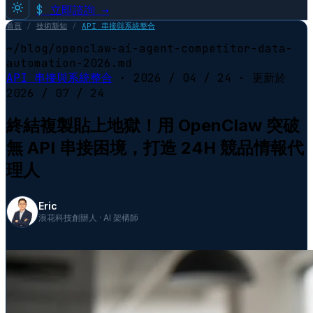
$
立即諮詢 →
首頁
/
技術新知
/
API 串接與系統整合
~/blog/openclaw-ai-agent-competitor-data-
automation-2026.md
API 串接與系統整合
·
2026 / 04 / 24
· 更新於
2026 / 07 / 24
終結複製貼上地獄！用 OpenClaw 突破
無 API 串接困境，打造 24H 競品情報代
理人
Eric
浪花科技創辦人 · AI 架構師