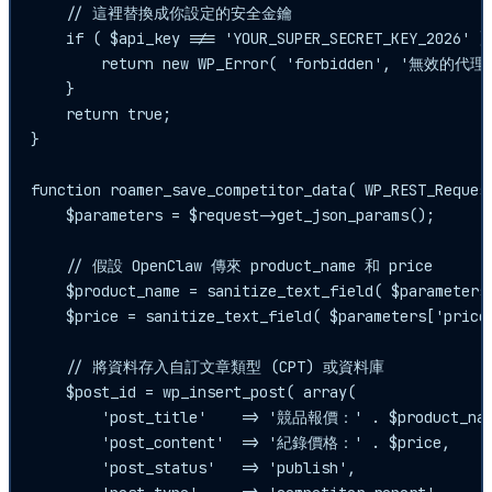
    // 這裡替換成你設定的安全金鑰

    if ( $api_key !== 'YOUR_SUPER_SECRET_KEY_2026' ) 
        return new WP_Error( 'forbidden', '無效的代理人
    }

    return true;

}

function roamer_save_competitor_data( WP_REST_Request
    $parameters = $request->get_json_params();

    // 假設 OpenClaw 傳來 product_name 和 price

    $product_name = sanitize_text_field( $parameters[
    $price = sanitize_text_field( $parameters['price'
    // 將資料存入自訂文章類型 (CPT) 或資料庫

    $post_id = wp_insert_post( array(

        'post_title'    => '競品報價：' . $product_name
        'post_content'  => '紀錄價格：' . $price,

        'post_status'   => 'publish',
