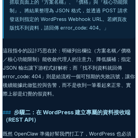
抓取頁面上的『方案名稱』、『價格』與『核心功能限
制』。將結果整理為 JSON 格式，並透過 POST 請求
發送到指定的 WordPress Webhook URL。若網頁改
版找不到資料，請回傳 error_code: 404。」
這段指令的設計巧思在於：明確列出欄位（方案名稱／價格
／核心功能限制）能收斂代理人的注意力、降低腦補；指定
JSON 輸出讓下游程式好解析；而「找不到資料就回傳
error_code: 404」則是給流程一個可預期的失敗訊號，讓你
後續能據此做監控與告警，而不是收到一筆看起來正常、實
際上卻是幻覺的假資料。
步驟二：在 WordPress 建立專屬的資料接收端
（REST API）
既然 OpenClaw 準備好幫我們打工了，WordPress 也必須