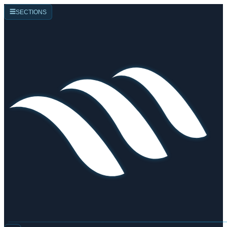
☰
SECTIONS