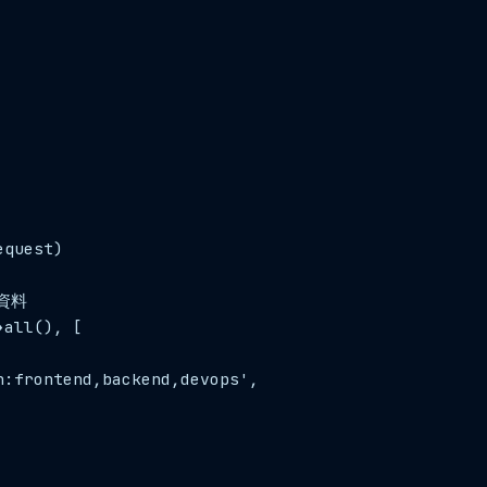
quest)

資料

all(), [

:frontend,backend,devops',
