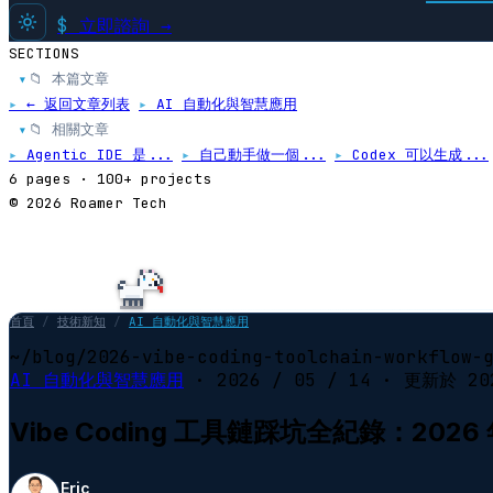
$
立即諮詢 →
SECTIONS
📁 本篇文章
▸
▸
← 返回文章列表
▸
AI 自動化與智慧應用
📁 相關文章
▸
▸
Agentic IDE 是...
▸
自己動手做一個...
▸
Codex 可以生成...
6 pages · 100+ projects
© 2026 Roamer Tech
首頁
/
技術新知
/
AI 自動化與智慧應用
~/blog/2026-vibe-coding-toolchain-workflow-
AI 自動化與智慧應用
·
2026 / 05 / 14
· 更新於
20
Vibe Coding 工具鏈踩坑全紀錄：20
Eric