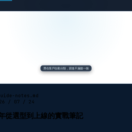
潛在客戶自動分類，跟進不漏接一個
guide-notes.md
26 / 07 / 24
26 年從選型到上線的實戰筆記