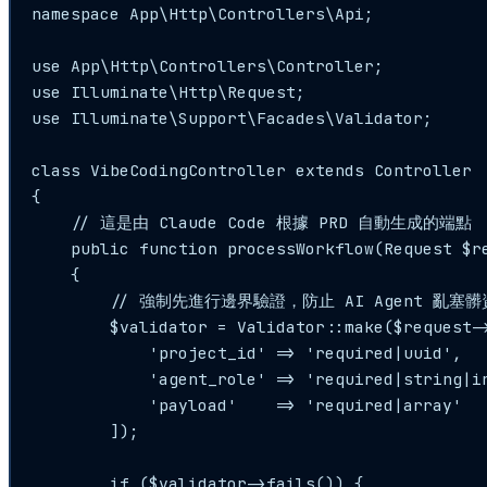
namespace App\Http\Controllers\Api;

use App\Http\Controllers\Controller;

use Illuminate\Http\Request;

use Illuminate\Support\Facades\Validator;

class VibeCodingController extends Controller

{

    // 這是由 Claude Code 根據 PRD 自動生成的端點

    public function processWorkflow(Request $re
    {

        // 強制先進行邊界驗證，防止 AI Agent 亂塞髒
        $validator = Validator::make($request->
            'project_id' => 'required|uuid',

            'agent_role' => 'required|string|in
            'payload'    => 'required|array'

        ]);

        if ($validator->fails()) {
