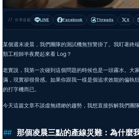
LINE
Facebook
Threads
X
// 分享這篇
某個週末凌晨，我們團隊的測試機無預警掛了。我盯著終端
類工程師半夜爬起來看 Log？
老實說，我第一次碰到這個問題的時候也是一頭霧水。大家都說 
滿，現實卻很骨感。如果你跟我一樣是個追求效能的偏執狂的
的打字機而已。
今天這篇文章不談虛無縹緲的趨勢，我想直接拆解我們團隊目前真正
那個凌晨三點的產線災難：為什麼