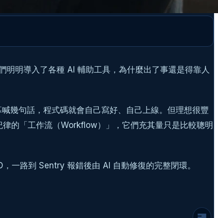
明明導入了各種 AI 輔助工具，為什麼出了事還是得靠人
對著螢幕喊幾句話，程式碼就會自己寫好、自己上線。但理想很豐
的「工作流（Workflow）」，它們充其量只是比較聰明
那個凌晨三點的產線災難：為什麼我們需要完
整工具鏈？
一路到 Sentry 報錯後由 AI 自動修復的完整閉環。
第一階段：用 Claude 與 Cursor
Composer 建立清晰的藍圖
為什麼不直接讓 Agent 開始寫？
第二階段：開發期的雙軌並行（Cursor +
Claude Code）