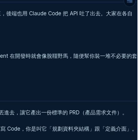
第三階段：測試與部署，讓 AI Agent 接管
端也用 Claude Code 把 API 吐了出去。大家在各自
CI/CD
第四階段：Sentry 加上 MCP，打造自我修
復的監控網
反思：Vibe Coding 改變了什麼？
延伸閱讀
ent 在開發時就會像脫韁野馬，隨便幫你裝一堆不必要的套
常見問題
對話丟進去，讓它產出一份標準的 PRD（產品需求文件）。
不只是叫它寫 Code，你是叫它「規劃資料夾結構」跟「定義介面」。