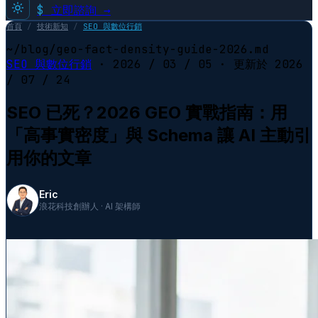
$
立即諮詢 →
首頁
/
技術新知
/
SEO 與數位行銷
~/blog/geo-fact-density-guide-2026.md
SEO 與數位行銷
·
2026 / 03 / 05
· 更新於
2026
/ 07 / 24
SEO 已死？2026 GEO 實戰指南：用
「高事實密度」與 Schema 讓 AI 主動引
用你的文章
Eric
浪花科技創辦人 · AI 架構師