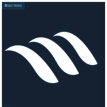
☰
SECTIONS