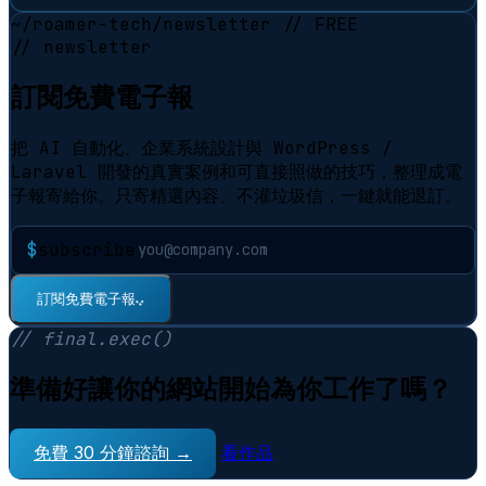
~/roamer-tech/newsletter
// FREE
// newsletter
訂閱免費電子報
把 AI 自動化、企業系統設計與 WordPress /
Laravel 開發的真實案例和可直接照做的技巧，整理成電
子報寄給你。只寄精選內容、不灌垃圾信，一鍵就能退訂。
$
subscribe
⠋
訂閱免費電子報
// final.exec()
準備好讓你的網站開始為你工作了嗎？
免費 30 分鐘諮詢 →
看作品