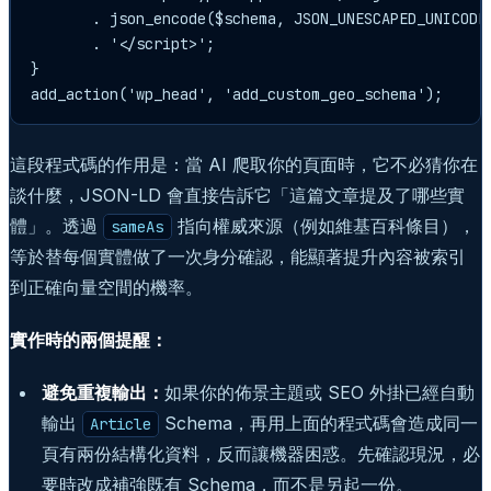
       . json_encode($schema, JSON_UNESCAPED_UNICODE 
       . '</script>';

}

add_action('wp_head', 'add_custom_geo_schema');
這段程式碼的作用是：當 AI 爬取你的頁面時，它不必猜你在
談什麼，JSON-LD 會直接告訴它「這篇文章提及了哪些實
體」。透過
指向權威來源（例如維基百科條目），
sameAs
等於替每個實體做了一次身分確認，能顯著提升內容被索引
到正確向量空間的機率。
實作時的兩個提醒：
避免重複輸出：
如果你的佈景主題或 SEO 外掛已經自動
輸出
Schema，再用上面的程式碼會造成同一
Article
頁有兩份結構化資料，反而讓機器困惑。先確認現況，必
要時改成補強既有 Schema，而不是另起一份。