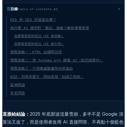
☰
目錄
table-of-contents.md
GEO 和 SEO 到底差在哪？
為什麼 AI 模型對「廢話」過敏？解析事實密度
低事實密度的寫法（AI 會忽略）
高事實密度的寫法（AI 會引用）
實戰策略一：HTML 結構即語意
實戰策略二：用 Schema.org 餵養 AI（程式碼實作）
實戰策略三：引用權威數據與內部連結
結語：別再寫廢文，開始當個「知識工程師」
延伸閱讀
常見問題
直接給結論：
2025 年底那波流量雪崩，多半不是 Google 演
算法又改了，而是使用者改用 AI 直接問答、不再點十個藍色