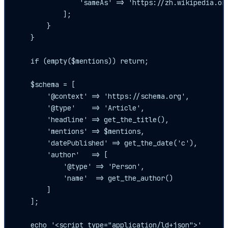
                'sameAs' => 'https://zh.wikipedia.org
            ];

        }

    }

    if (empty($mentions)) return;

    $schema = [

        '@context' => 'https://schema.org',

        '@type'    => 'Article',

        'headline' => get_the_title(),

        'mentions' => $mentions,

        'datePublished' => get_the_date('c'),

        'author'   => [

            '@type' => 'Person',

            'name'  => get_the_author()

        ]

    ];

    echo '<script type="application/ld+json">'
