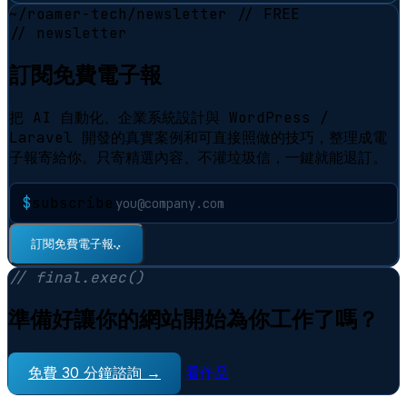
~/roamer-tech/newsletter
// FREE
// newsletter
訂閱免費電子報
把 AI 自動化、企業系統設計與 WordPress /
Laravel 開發的真實案例和可直接照做的技巧，整理成電
子報寄給你。只寄精選內容、不灌垃圾信，一鍵就能退訂。
$
subscribe
⠋
訂閱免費電子報
// final.exec()
準備好讓你的網站開始為你工作了嗎？
免費 30 分鐘諮詢 →
看作品