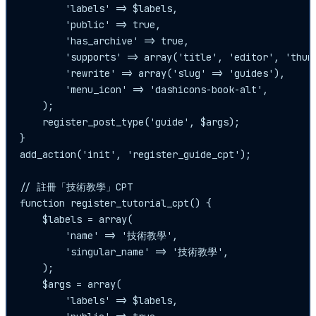
        'labels' => $labels,

        'public' => true,

        'has_archive' => true,

        'supports' => array('title', 'editor', 'thumb
        'rewrite' => array('slug' => 'guides'),

        'menu_icon' => 'dashicons-book-alt',

    );

    register_post_type('guide', $args);

}

add_action('init', 'register_guide_cpt');

// 註冊「技術教學」CPT

function register_tutorial_cpt() {

    $labels = array(

        'name' => '技術教學',

        'singular_name' => '技術教學',

    );

    $args = array(

        'labels' => $labels,
