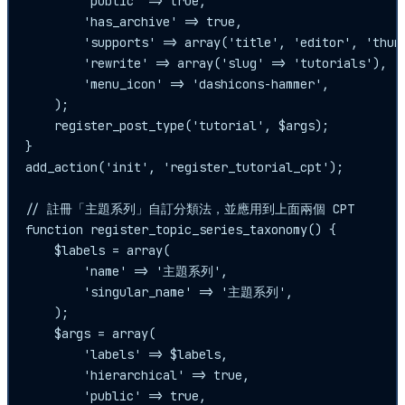
        'public' => true,

        'has_archive' => true,

        'supports' => array('title', 'editor', 'thumb
        'rewrite' => array('slug' => 'tutorials'),

        'menu_icon' => 'dashicons-hammer',

    );

    register_post_type('tutorial', $args);

}

add_action('init', 'register_tutorial_cpt');

// 註冊「主題系列」自訂分類法，並應用到上面兩個 CPT

function register_topic_series_taxonomy() {

    $labels = array(

        'name' => '主題系列',

        'singular_name' => '主題系列',

    );

    $args = array(

        'labels' => $labels,

        'hierarchical' => true,

        'public' => true,
