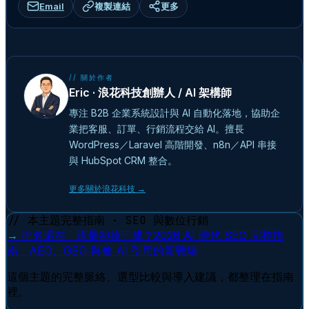
Email
複製連結
更多
// 關於作者
Eric · 浪花科技創辦人 / AI 架構師
專注 B2B 企業系統設計與 AI 自動化落地，協助企
業把客服、訂單、行銷流程交給 AI。擅長
WordPress／Laravel 高階開發、n8n／API 串接
與 HubSpot CRM 整合。
更多關於浪花科技 →
// 本主題完整指南 · SEO 與數位行銷
→
排名還在、流量卻掉三成？2026 AI 時代 SEO 完整指
南：AEO、GEO 與被 AI 引用的新戰場
這個主題的完整脈絡、選型比較與導入建議，都整理在指南
裡。