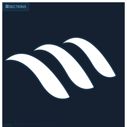
☰
SECTIONS