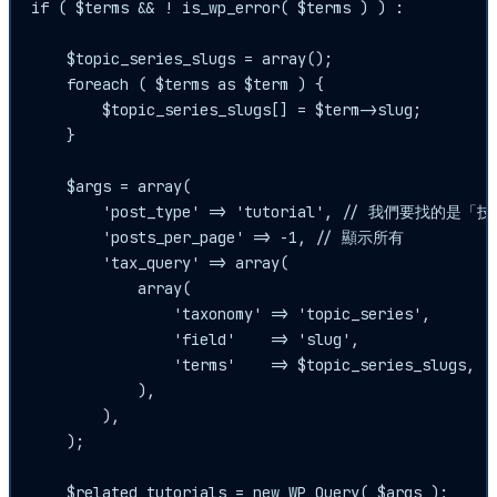
if ( $terms && ! is_wp_error( $terms ) ) : 

    $topic_series_slugs = array();

    foreach ( $terms as $term ) {

        $topic_series_slugs[] = $term->slug;

    }

    $args = array(

        'post_type' => 'tutorial', // 我們要找的是「
        'posts_per_page' => -1, // 顯示所有

        'tax_query' => array(

            array(

                'taxonomy' => 'topic_series',

                'field'    => 'slug',

                'terms'    => $topic_series_slugs,

            ),

        ),

    );

    $related_tutorials = new WP_Query( $args );
