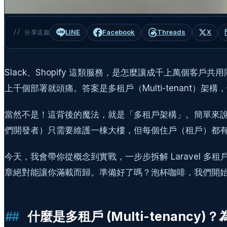
LINE
Facebook
Threads
X
// 分享這篇
Slack、Shopify 這類服務，是怎麼讓成千上萬個
上千個部署就頭痛。答案是多租戶（Multi-tenant）架構
當然不是！這背後的魔法，就是「多租戶架構」。簡單來
們開發者）只需要維護一棟大樓，但每個住戶（租戶）都
今天，我會帶你從概念到實戰，一步步拆解 Laravel 
章絕對能讓你滿載而歸。準備好了嗎？泡杯咖啡，我們開
什麼是多租戶 (Multi-tenancy