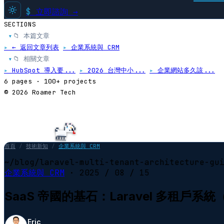
$
立即諮詢 →
SECTIONS
📁 本篇文章
▸
▸
← 返回文章列表
▸
企業系統與 CRM
📁 相關文章
▸
▸
HubSpot 導入要...
▸
2026 台灣中小...
▸
企業網站多久該...
6 pages · 100+ projects
© 2026 Roamer Tech
首頁
/
技術新知
/
企業系統與 CRM
~/blog/laravel-multi-tenant-architecture-gu
企業系統與 CRM
·
2025 / 08 / 15
SaaS 帝國的基石：Laravel 多租戶系
Eric