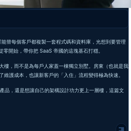
總不可能替每個客戶都複製一套程式碼和資料庫，光想到要管理
l 從零開始，帶你把 SaaS 帝國的這塊基石打穩。
大樓，而不是為每戶人家蓋一棟獨立別墅。房東（也就是我
什麼是多租戶 (Multi-tenancy)？為什麼
了維護成本，也讓新客戶的「入住」流程變得極為快速。
你的下一個 SaaS 專案需要它？
架構大對決：單一資料庫 vs. 多重資料庫，
aS 產品，還是想讓自己的架構設計功力更上一層樓，這篇文
我該選哪條路？
方案一：單一資料庫，共享 Schema (Single
Database, Shared Schema)
方案二：一租戶一資料庫 (Multiple
Databases, One Per Tenant)
工程師的小囉嗦：到底怎麼選？