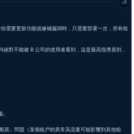
實戰演練：用 Laravel 打造多租戶系統
租戶識別：誰是老大，我怎麼知道？
單一資料庫實作：Global Scope 的魔法
當你需要更新功能或修補漏洞時，只需要部署一次，所有租
多重資料庫實作：動態切換資料庫連線
進階議題：不只是資料庫，多租戶的完整生態
系
絕對不能被 B 公司的使用者看到，這是最高指導原則，
結論
延伸閱讀
常見問題
暢。
鄰居」問題（某個租戶的異常高流量可能影響到其他租