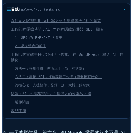
☰
目錄
table-of-contents.md
為什麼大家都想用 AI 寫文章？那些無法抗拒的誘惑
工程師的囉嗦時間：AI 內容的隱藏陷阱與 SEO 風險
1. SEO 的 E-E-A-T 大魔王
2. 品牌聲音的消失
工程師的實戰手冊：如何「正確地」在 WordPress 導入 AI 自
動化
方法一：善用外掛，無痛上手（新手村路線）
方法二：串接 API，打造專屬工作流（專業玩家路線）
終極心法：人機協作，發揮一加一大於二的綜效
結論：AI 不是萬靈丹，而是強大的效率放大器
延伸閱讀
常見問題
AI 一天能幫你發十篇文章，但 Google 懲罰的從來不是 AI，