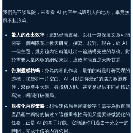
我們先不談風險，來看看 AI 內容生成吸引人的地方，畢竟無
風不起浪嘛。
驚人的產出效率：
這點毋庸置疑。以往一篇深度文章可能
需要一個團隊花上數天研究、撰寫、校對。現在，給 AI
一個主題，幾分鐘內它就能吐出一篇結構完整的草稿。對
於需要大量內容的網站來說，這效率簡直是天降甘霖。
告別靈感枯竭：
身為內容創作者，最怕的就是盯著閃爍的
游標，腦袋卻一片空白。AI 可以是你最好的腦力激盪夥
伴，幫你產生大綱、尋找切入點、甚至是提供不同的標題
寫法，瞬間打破僵局。
規模化內容策略：
想快速佈局長尾關鍵字？需要為數百個
產品產生獨特的描述？這種重複性高但又需要些微變化的
任務，正是 AI 的拿手好戲。它能讓你用過去十分之一的
時間，完成十倍的內容佈局。