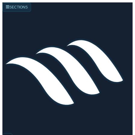
☰
SECTIONS