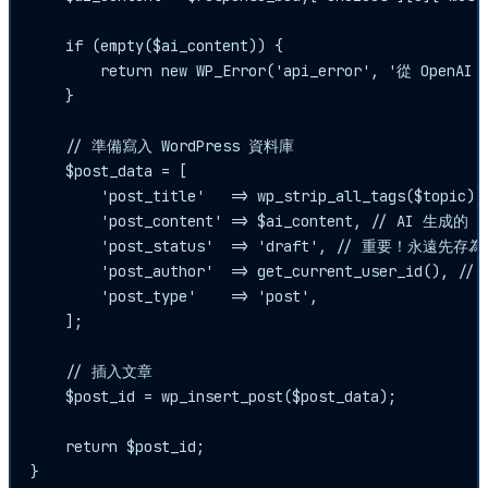
    if (empty($ai_content)) {

        return new WP_Error('api_error', '從 Open
    }

    // 準備寫入 WordPress 資料庫

    $post_data = [

        'post_title'   => wp_strip_all_tags($top
        'post_content' => $ai_content, // AI 生成的 H
        'post_status'  => 'draft', // 重要！永遠先存為
        'post_author'  => get_current_user_id(), /
        'post_type'    => 'post',

    ];

    // 插入文章

    $post_id = wp_insert_post($post_data);

    return $post_id;

}
