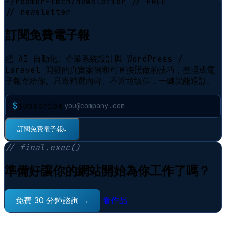
~/roamer-tech/newsletter
// FREE
// newsletter
訂閱免費電子報
把 AI 自動化、企業系統設計與 WordPress /
Laravel 開發的真實案例和可直接照做的技巧，整理成電
子報寄給你。只寄精選內容、不灌垃圾信，一鍵就能退訂。
$
subscribe
訂閱免費電子報
⠋
// final.exec()
準備好讓你的網站開始為你工作了嗎？
免費 30 分鐘諮詢 →
看作品