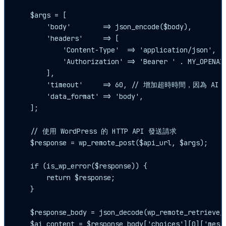
    $args = [

        'body'        => json_encode($body),

        'headers'     => [

            'Content-Type'  => 'application/json',

            'Authorization' => 'Bearer ' . MY_OPENAI_
        ],

        'timeout'     => 60, // 增加超時時間，因為 A
        'data_format' => 'body',

    ];

    // 使用 WordPress 的 HTTP API 發送請求

    $response = wp_remote_post($api_url, $args);

    if (is_wp_error($response)) {

        return $response;

    }

    $response_body = json_decode(wp_remote_retrieve_b
    $ai_content = $response_body['choices'][0]['messa