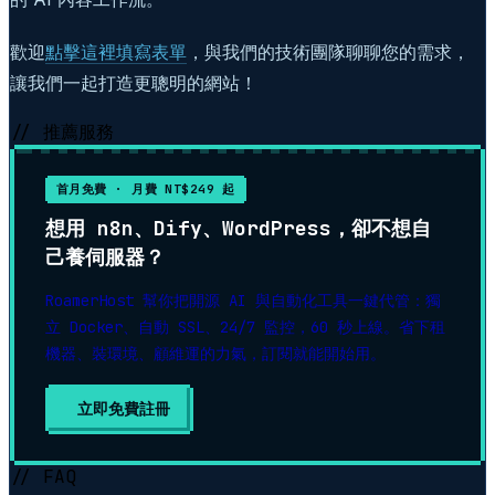
歡迎
點擊這裡填寫表單
，與我們的技術團隊聊聊您的需求，
讓我們一起打造更聰明的網站！
// 推薦服務
首月免費 · 月費 NT$249 起
想用 n8n、Dify、WordPress，卻不想自
己養伺服器？
RoamerHost 幫你把開源 AI 與自動化工具一鍵代管：獨
立 Docker、自動 SSL、24/7 監控，60 秒上線。省下租
機器、裝環境、顧維運的力氣，訂閱就能開始用。
立即免費註冊
// FAQ