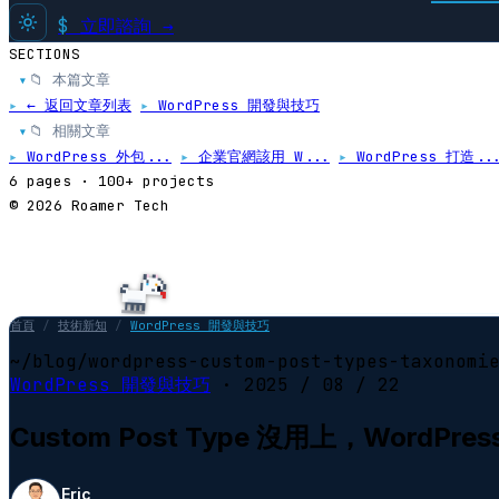
$
立即諮詢 →
SECTIONS
📁 本篇文章
▸
▸
← 返回文章列表
▸
WordPress 開發與技巧
📁 相關文章
▸
▸
WordPress 外包...
▸
企業官網該用 W...
▸
WordPress 打造..
6 pages · 100+ projects
© 2026 Roamer Tech
首頁
/
技術新知
/
WordPress 開發與技巧
~/blog/wordpress-custom-post-types-taxonomi
WordPress 開發與技巧
·
2025 / 08 / 22
Custom Post Type 沒用上，Wor
Eric