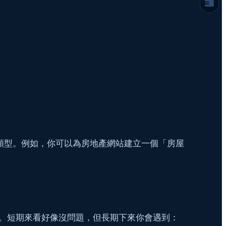
`register_post_type`
不只有 CPT，更要有專屬的分類法 (Custom
Taxonomy)
讓你的 CPT 真正「活」起來：顯示在前端
認識模板層級 (Template Hierarchy)
結語：結構化內容是專業網站的基石
延伸閱讀
需要更複雜的網站架構規劃嗎？
常見問題
新內容類型。例如，你可以為房地產網站建立一個「房屋
。短期來看好像沒問題，但長期下來你會遇到：