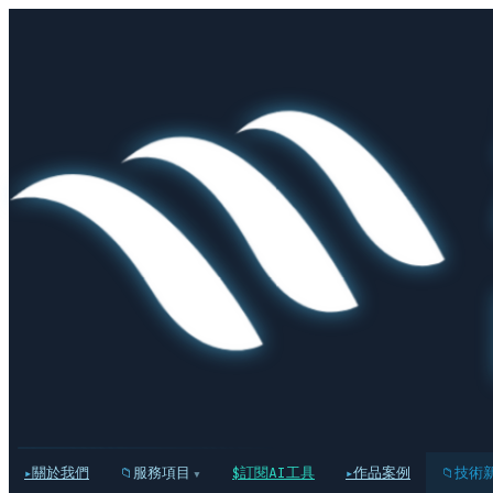
關於我們
服務項目
訂閱AI工具
作品案例
技術
▾
▸
📁
$
▸
📁