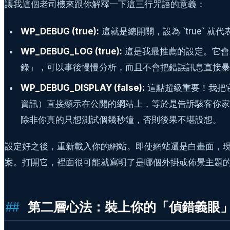
讓我這個老司機來跟你解釋一下這三行咒語的意義：
WP_DEBUG (true):
這就是總開關，設為 `true` 就代
WP_DEBUG_LOG (true):
這是我最推薦的設定。它會
錄」，可以事後慢慢分析，而且不會把錯誤訊息直接暴
WP_DEBUG_DISPLAY (false):
這點超級重要！我把它
資訊）直接顯示在公開的網站上，等於是告訴駭客你家的
除非你真的只想測試個幾秒鐘，否則後果不堪設想。
設定好之後，重新載入你的網站。即使網站還是白畫面，現在
案。打開它，裡面很可能就寫明了是哪個外掛或佈景主題
第二層心法：裝上你的「偵錯義眼」- Qu