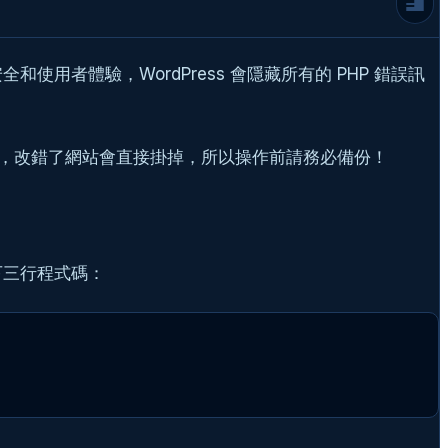
範圍
檢查伺服器錯誤日誌 (Server Error Logs)
傳統但有效的「二分法」除錯
用者體驗，WordPress 會隱藏所有的 PHP 錯誤訊
總結：成為一個從容的 WordPress 偵錯專
家
延伸閱讀
級重要，改錯了網站會直接掛掉，所以操作前請務必備份！
還在為網站問題所困嗎？讓浪花科技來幫你！
常見問題
加入以下三行程式碼：