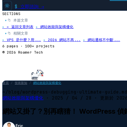
$
立即諮詢 →
SECTIONS
📁 本篇文章
▸
▸
← 返回文章列表
▸
網站效能與架構優化
📁 相關文章
▸
▸
VPS 是什麼？用...
▸
2026 網站不再...
▸
網站遷移不中斷...
6 pages · 100+ projects
© 2026 Roamer Tech
首頁
/
技術新知
/
網站效能與架構優化
~/blog/wordpress-debugging-ultimate-guide.m
網站效能與架構優化
·
2025 / 04 / 28
· 更新於
202
網站又掛了？別再瞎猜！ WordPres
Eric