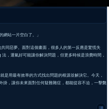
的網站一片空白了。」
 開發者和站長的共同惡夢。面對這個畫面，很多人的第一反應是驚慌失
g 法，運氣好可能讓你解決問題，但更多時候是浪費時間，
第一誡：開啟 WordPress 的「天眼通」-
WP_DEBUG
職責就是用最有效率的方式找出問題的根源並解決它。今天，
啟用偵錯模式的「三神器」
的偵錯外掛，讓你未來面對任何疑難雜症，都能從容不迫，一擊斃
第二層心法：裝上你的「偵錯義眼」- Query
Monitor 外掛
Query Monitor 到底有多神？
終極手段：當問題超出 WordPress 的管轄