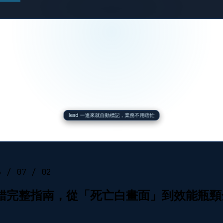
lead 一進來就自動標記，業務不用瞎忙
d
6 / 07 / 02
s 偵錯完整指南，從「死亡白畫面」到效能瓶