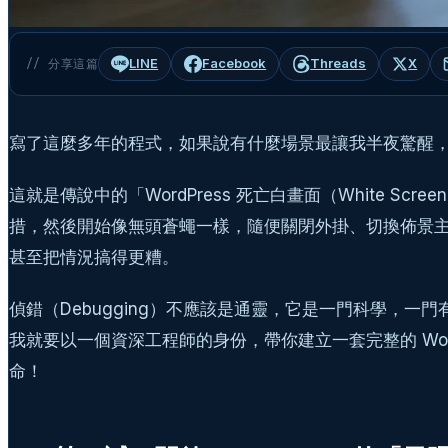
LINE
Facebook
Threads
X
// 分享這篇
寫了這麼多年的程式，如果說有什麼場景最讓我半夜驚醒
這就是傳說中的「WordPress 死亡白畫面（White Scr
措，然後開始像無頭蒼蠅一樣，隨便關閉外掛、切換佈景主
甚至把情況搞得更糟。
偵錯（Debugging）不應該是通靈，它是一門科學，
我就要以一個資深工程師的身份，帶你建立一套完整的 Wor
命！