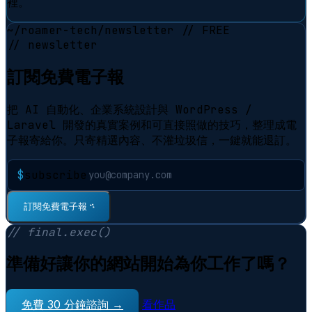
裡。
~/roamer-tech/newsletter
// FREE
// newsletter
訂閱免費電子報
把 AI 自動化、企業系統設計與 WordPress /
Laravel 開發的真實案例和可直接照做的技巧，整理成電
子報寄給你。只寄精選內容、不灌垃圾信，一鍵就能退訂。
$
subscribe
⠋
訂閱免費電子報
// final.exec()
準備好讓你的網站開始為你工作了嗎？
免費 30 分鐘諮詢 →
看作品