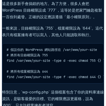
這是很多新手會搞錯的地方。為了方便，很多人會把
WordPress 目錄權限設成 `777`，這等於是把家門鑰匙複製
一百份到處發。正確的設定應該遵循「最小權限原則」。
一般來說，目錄權限設為 `755`，檔案權限設為 `644`。這代
表只有檔案擁有者可以寫入，其他人只能讀取和執行。
# 假設你的 WordPress 網站路徑在 /var/www/your-site

# 將所有目錄權限設為 755

find /var/www/your-site -type d -exec chmod 755 {} \;
# 將所有檔案權限設為 644

find /var/www/your-site -type f -exec chmod 644 {} \
特別注意，`wp-config.php` 這個檔案包含了你的資料庫連線
資訊，是駭客最愛的目標。它的權限應該更嚴格，設為
`600`，只允許檔案擁有者讀寫。