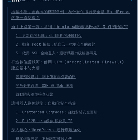
地基不穩，蓋再高的樓都會倒：為什麼伺服器安全是 WordPress
的第一道防線？
新手上路第一課：拿到 Ubuntu 伺服器後必做的 3 件初始設定
1. 更新你的系統：別用過期的地圖打仗
2. 拋棄 root 帳號：給自己一把更安全的鑰匙
3. 啟用 SSH 金鑰登入：跟密碼暴力破解說再見
打造數位護城河：使用 UFW (Uncomplicated Firewall)
建立基本防火牆
設定預設規則：關上所有非必要的門
開放必要通道：SSH 與 Web 服務
啟動防火牆並檢查狀態
讓機器人為你站崗：自動化安全措施
1. Unattended-Upgrades：自動安裝安全更新
2. Fail2Ban：自動封鎖惡意 IP
深入核心：WordPress 運行環境強化
檔案權限設定：不給駭客可趁之機