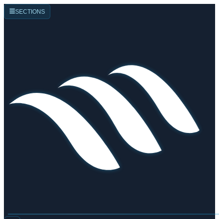
☰
SECTIONS