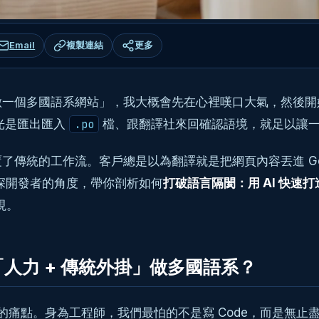
Email
複製連結
更多
個多國語系網站」，我大概會先在心裡嘆口大氣，然後開始準備跟 W
，光是匯出匯入
檔、跟翻譯社來回確認語境，就足以讓
.po
了傳統的工作流。客戶總是以為翻譯就是把網頁內容丟進 Googl
資深開發者的角度，帶你剖析如何
打破語言隔閡：用 AI 快
現。
「人力 + 傳統外掛」做多國語系？
發的痛點。身為工程師，我們最怕的不是寫 Code，而是無止