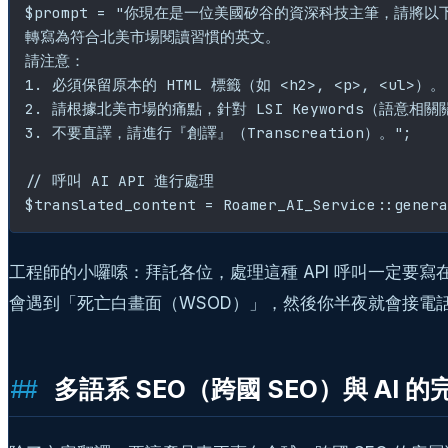
$prompt = "你現在是一位美國矽谷的資深科技主筆，請將
轉寫為符合北美市場閱讀習慣的英文。

請注意：

1. 必須保留原本的 HTML 標籤（如 <h2>, <p>, <ul>）。

2. 請根據北美市場的痛點，針對 LSI Keywords（語意相
3. 不要直譯，請進行『創譯』（Transcreation）。";

// 呼叫 AI API 進行處理

工程師的小囉嗦：拜託各位，處理這種 API 呼叫一定要寫
會遇到「死亡白畫面（WSOD）」，然後你半夜就會接電
多語系 SEO（跨國 SEO）與 AI 