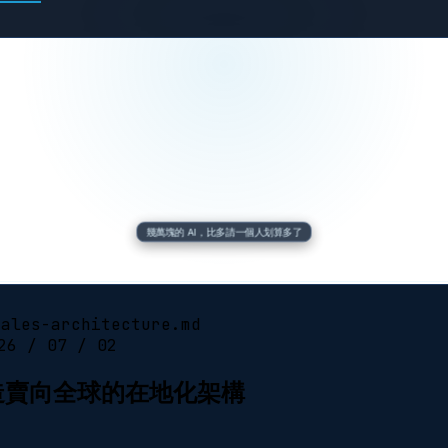
幾萬塊的 AI，比多請一個人划算多了
sales-architecture.md
26 / 07 / 02
打造賣向全球的在地化架構