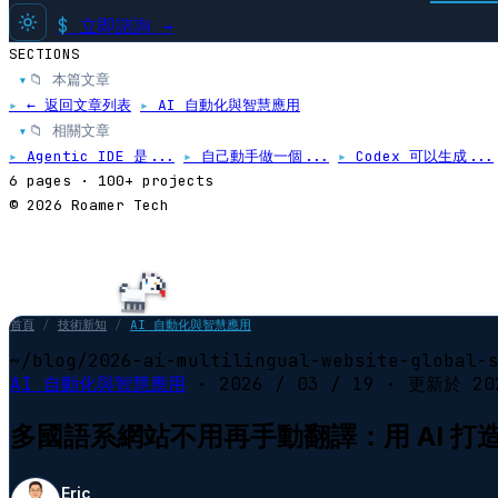
$
立即諮詢 →
SECTIONS
📁 本篇文章
▸
▸
← 返回文章列表
▸
AI 自動化與智慧應用
📁 相關文章
▸
▸
Agentic IDE 是...
▸
自己動手做一個...
▸
Codex 可以生成...
6 pages · 100+ projects
© 2026 Roamer Tech
首頁
/
技術新知
/
AI 自動化與智慧應用
~/blog/2026-ai-multilingual-website-global-
AI 自動化與智慧應用
·
2026 / 03 / 19
· 更新於
20
多國語系網站不用再手動翻譯：用 AI 
Eric