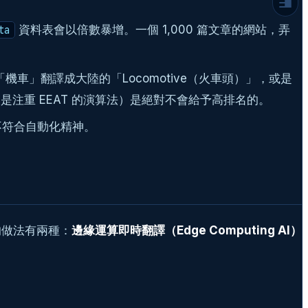
多語系 SEO（跨國 SEO）與 AI 的完美結
合：Hreflang 標籤的技術實作
資料表會以倍數暴增。一個 1,000 篇文章的網站，弄
ta
1. 絕對不可妥協的 Hreflang 標籤
2. 結構化資料（Schema.org）的 AI 在地化
總結：AI 不只是翻譯工具，而是你的「全球
機車」翻譯成大陸的「Locomotive（火車頭）」，或是
化增長引擎」
特別是注重 EEAT 的演算法）是絕對不會給予高排名的。
延伸閱讀，為你的 AI 自動化架構補滿血：
不符合自動化精神。
延伸閱讀
常見問題
的做法有兩種：
邊緣運算即時翻譯（Edge Computing AI）