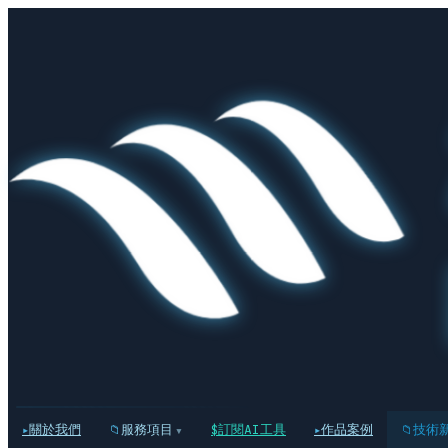
關於我們
服務項目
訂閱AI工具
作品案例
技術
▾
▸
📁
$
▸
📁