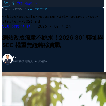
$
立即諮詢 →
首頁
/
技術新知
/
SEO 與數位行銷
~/blog/website-redesign-301-redirect-seo-
strategy-2026.md
SEO 與數位行銷
·
2026 / 02 / 24
網站改版流量不跳水！2026 301 轉址與
SEO 權重無縫轉移實戰
Eric
浪花科技創辦人 · AI 架構師