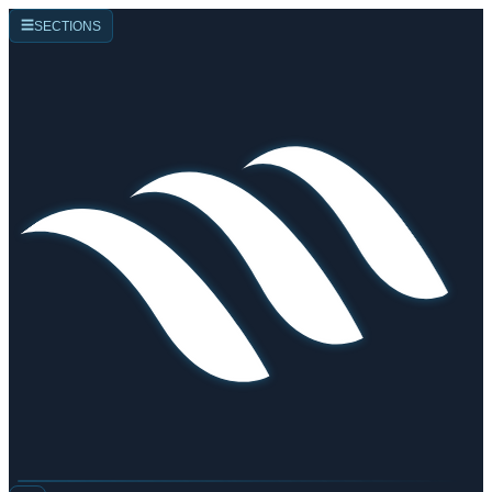
☰
SECTIONS