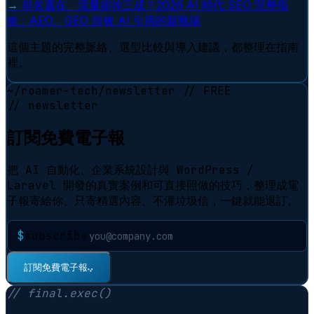
→
排名還在、流量卻掉三成？2026 AI 時代 SEO 完整指
南：AEO、GEO 與被 AI 引用的新戰場
這個主題的完整脈絡、選型比較與導入建議，都整理在指南
裡。
~/roamer-tech/newsletter
// FREE
// newsletter
訂閱免費電子報
把 AI 自動化、企業系統設計與 WordPress /
Laravel 開發的真實案例和可直接照做的技巧，整理成電
子報寄給你。只寄精選內容、不灌垃圾信，一鍵就能退訂。
$
subscribe
⠋
訂閱免費電子報
// final.exec()