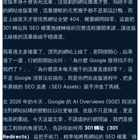
改版本身不會害死流量，沒規劃的網址搬遷才會。我經手過
的網站改版案裡，流量腰斬的元兇幾乎都不是新設計醜，而
是上線當天才發現舊網址全變 404、權重瞬間歸零。這篇把
301 轉址與 SEO 權重無縫轉移的完整流程攤開來講，讓改版
上線後的流量曲線平穩過渡。
我看過太多慘案了。漂亮的網站上線了，老闆很開心，結果
過了一週，行銷部開始尖叫：「為什麼 Google 搜尋找不到
我們了？」、「為什麼原本每天幾千的流量直接歸零？」這
不是 Google 演算法在搞你，而是你們在改版過程中，把多
年累積的 SEO 資產（SEO Assets）親手沖進了馬桶。
在 2026 年的今天，Google 的 AI Overviews (SGE) 與演算
法對網站結構的變動比以往更敏感。改版不只是換皮，更是
地基的重組。今天這篇文章，不講虛的行銷理論，我們直接
從工程師的角度切入，告訴你如何用
301 轉址（301
Redirects）
這把手術刀，精準地將舊網站的 SEO 權重「移