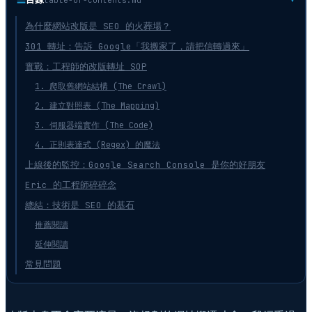
為什麼網站改版是 SEO 的火葬場？
301 轉址：告訴 Google「我搬家了，請把信轉過來」
實戰：工程師的改版轉址 SOP
1. 爬取舊網站結構 (The Crawl)
2. 建立對照表 (The Mapping)
3. 伺服器端實作 (The Code)
4. 正則表達式 (Regex) 的魔法
上線後的監控：Google Search Console 是你的好朋友
Eric 的工程師碎碎念
總結：技術是 SEO 的基石
推薦閱讀
延伸閱讀
常見問題