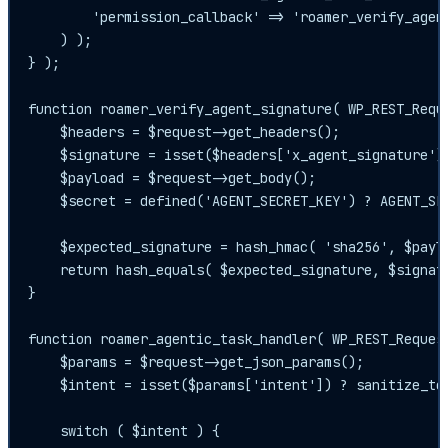
        'permission_callback' => 'roamer_verify_agent
    ) );

} );

function roamer_verify_agent_signature( WP_REST_Reque
    $headers = $request->get_headers();

    $signature = isset($headers['x_agent_signature'][
    $payload = $request->get_body();

    $secret = defined('AGENT_SECRET_KEY') ? AGENT_SEC
    $expected_signature = hash_hmac( 'sha256', $paylo
    return hash_equals( $expected_signature, $signatu
}

function roamer_agentic_task_handler( WP_REST_Request
    $params = $request->get_json_params();

    $intent = isset($params['intent']) ? sanitize_tex
    switch ( $intent ) {
