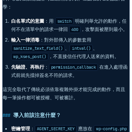
學：
白名單式的意圖
：用
明確列舉允許的動作，任
switch
何不在清單中的請求一律回
，攻擊面被壓到最小。
400
輸入一律消毒
：對外部傳入的參數套用
、
、
sanitize_text_field()
intval()
，不直接信任代理人送來的資料。
wp_kses_post()
先驗證、再執行
：
在進入處理函
permission_callback
式前就先擋掉簽名不符的請求。
這完全取代了傳統必須依靠複雜外掛才能完成的動作，而且
每一筆操作都可被授權、可被審計。
導入前該注意什麼？
密鑰管理
：
應放在
AGENT_SECRET_KEY
wp-config.php