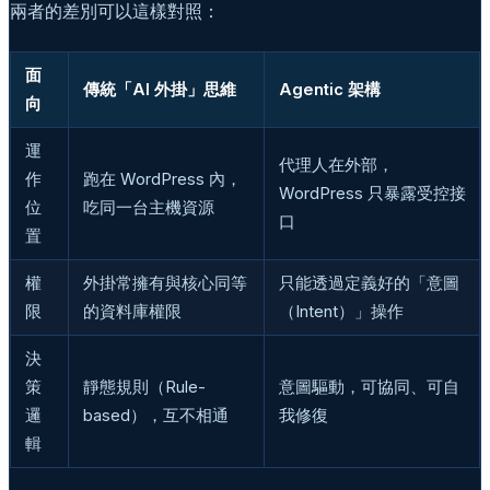
兩者的差別可以這樣對照：
面
傳統「AI 外掛」思維
Agentic 架構
向
運
代理人在外部，
作
跑在 WordPress 內，
WordPress 只暴露受控接
位
吃同一台主機資源
口
置
權
外掛常擁有與核心同等
只能透過定義好的「意圖
限
的資料庫權限
（Intent）」操作
決
策
靜態規則（Rule-
意圖驅動，可協同、可自
邏
based），互不相通
我修復
輯