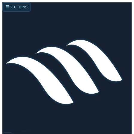
☰
SECTIONS