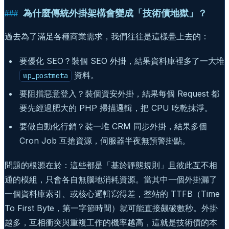
為什麼傳統外掛架構會變成「技術債地獄」？
過去為了滿足各種商業需求，我們往往是這樣疊上去的：
要優化 SEO？裝個 SEO 外掛，結果資料庫裡多了一大堆
資料。
wp_postmeta
要阻擋惡意登入？裝個資安外掛，結果每個 Request 都
要先經過肥大的 PHP 掃描邏輯，把 CPU 吃乾抹淨。
要做自動化行銷？裝一堆 CRM 同步外掛，結果多個
Cron Job 互搶資源，伺服器半夜無預警掛點。
問題的根源在於：這些都是「基於靜態規則」且彼此互不相
通的模組，只會各自無腦地消耗資源。當其中一個外掛漏了
一個資料庫索引、或核心邏輯寫得差，整站的 TTFB（Time
To First Byte，第一字節時間）就可能直接飆破數秒。外掛
越多，互相衝突與重複工作的機率越高，這就是技術債的本