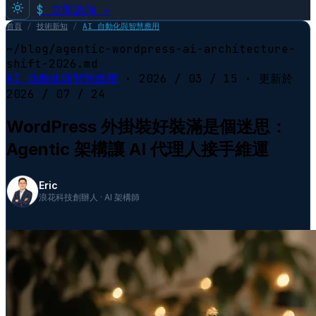
$
立即諮詢 →
首頁
/
技術新知
/
AI 自動化與智慧應用
~/blog/agentic-wordpress-ai-architecture-
shift-2026.md
AI 自動化與智慧應用
·
2026 / 03 / 15
· 更新於
2026 / 07 / 24
WordPress 外掛裝好裝滿是個迷思：
Agentic 架構讓 AI 代理人接手維運
Eric
浪花科技創辦人 · AI 架構師