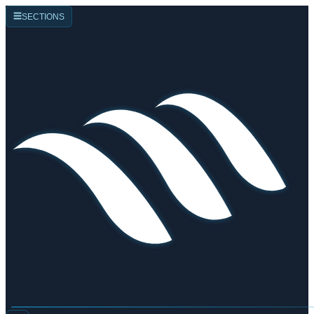
☰
SECTIONS