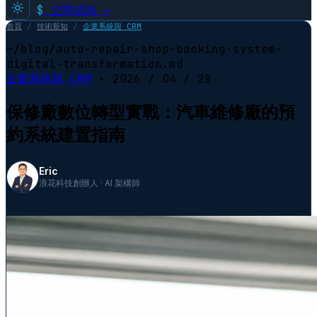
$
立即諮詢 →
首頁
/
技術新知
/
企業系統與 CRM
~/blog/auto-repair-shop-booking-system-
digital-transformation.md
企業系統與 CRM
·
2026 / 04 / 28
保修廠數位轉型實戰：汽車維修廠的預
約系統建置指南
Eric
浪花科技創辦人 · AI 架構師