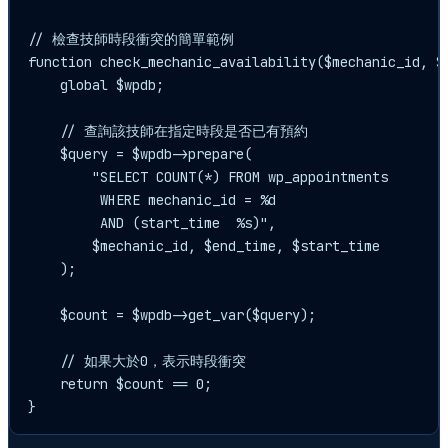
// 檢查技師時段衝突的簡單範例

function check_mechanic_availability($mechanic_id, $s
    global $wpdb;

    // 查詢該技師在指定時段是否已有預約

    $query = $wpdb->prepare(

        "SELECT COUNT(*) FROM wp_appointments 

         WHERE mechanic_id = %d 

         AND (start_time  %s)",

        $mechanic_id, $end_time, $start_time

    );

    $count = $wpdb->get_var($query);

    // 如果大於0，表示時段衝突

    return $count == 0;
