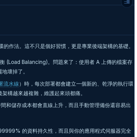
進階戰術 (二)：優雅處理下載：串流與暫時
性 URL
串流下載 (Streaming Downloads)
暫時性 URL (Temporary URLs)
總結：不只是上傳，更是架構思維的轉變
磁碟的作法。這不只是個好習慣，更是專業後端架構的基礎。
推薦閱讀
延伸閱讀
ad Balancing)。問題來了：使用者 A 上傳的檔案存
常見問題
麗地壞掉了。
動部署流水線
）時，每次部署都會建立一個新的、乾淨的執行環
最後架構越來越複雜，維護起來頭都痛。
時間和儲存成本都會直線上升，而且手動管理備份還容易出
999999% 的資料持久性，而且與你的應用程式伺服器完全