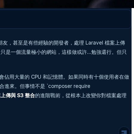
友，甚至是有些經驗的開發者，處理 Laravel 檔案上傳
者只是一個流量極小的網站，這樣做或許…勉強還行。但只
還會佔用大量的 CPU 和記憶體。如果同時有十個使用者在做
別再讓伺服器當苦力：為什麼本地儲存是個陷
事情不是 `composer require
阱？
基礎建設：搞定 Laravel 與 S3 的初次見
檔案上傳與 S3 整合
的進階戰術，從根本上改變你對檔案處理
面
進階戰術 (一)：解放伺服器！用 Pre-
signed URL 讓瀏覽器直通 S3
後端：產生上傳用的 Pre-signed URL
前端：使用 Pre-signed URL 上傳