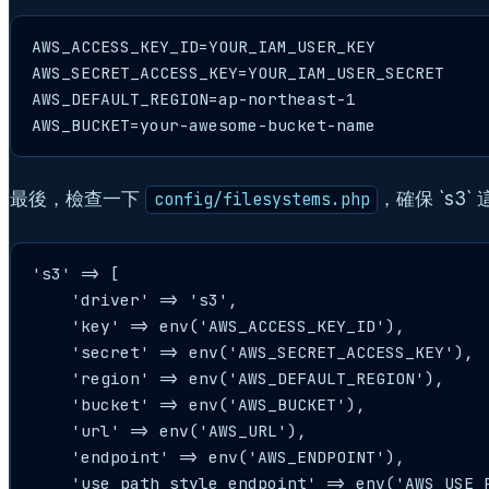
AWS_ACCESS_KEY_ID=YOUR_IAM_USER_KEY

AWS_SECRET_ACCESS_KEY=YOUR_IAM_USER_SECRET

AWS_DEFAULT_REGION=ap-northeast-1

AWS_BUCKET=your-awesome-bucket-name
最後，檢查一下
，確保 `s3`
config/filesystems.php
's3' => [

    'driver' => 's3',

    'key' => env('AWS_ACCESS_KEY_ID'),

    'secret' => env('AWS_SECRET_ACCESS_KEY'),

    'region' => env('AWS_DEFAULT_REGION'),

    'bucket' => env('AWS_BUCKET'),

    'url' => env('AWS_URL'),

    'endpoint' => env('AWS_ENDPOINT'),

    'use_path_style_endpoint' => env('AWS_USE_P