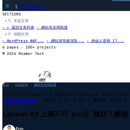
$
立即諮詢 →
SECTIONS
📁 本篇文章
▸
▸
← 返回文章列表
▸
網站安全與防護
📁 相關文章
▸
▸
WordPress WAF...
▸
網站資安縱深防...
▸
終結人資與 IT...
6 pages · 100+ projects
© 2026 Roamer Tech
首頁
/
技術新知
/
網站安全與防護
~/blog/laravel-s3-advanced-upload-presigned
網站安全與防護
·
2025 / 07 / 15
· 更新於
2026 /
Laravel S3 上傳不只 `put()` 就好！
Eric