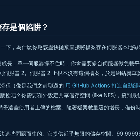
儲存是個陷阱？
嗦」一下，為什麼你應該盡快拋棄直接將檔案存在伺服器本地
量成長，單一伺服器撐不住時，你會需要多台伺服器做負載平衡 (Lo
到伺服器 2。伺服器 2 上根本沒有這個檔案，於是網站就華
/CD 流程（像是我們之前聊過的
用 GitHub Actions 打造自
吧？你需要額外設定共享儲存空間 (like NFS)，搞到
期備份這些使用者上傳的檔案。隨著檔案數量級的增長，備份
解決這些問題而生的。它提供近乎無限的儲存空間、99.999