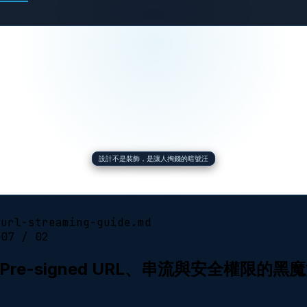
設計不是裝飾，是讓人掏錢的暗號汪
-url-streaming-guide.md
 07 / 02
解鎖 Pre-signed URL、串流與安全權限的黑