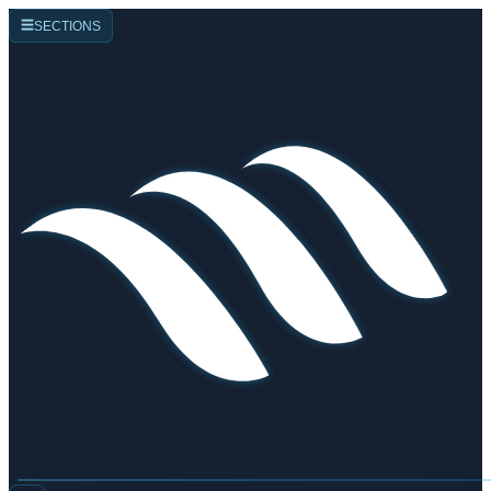
☰
SECTIONS