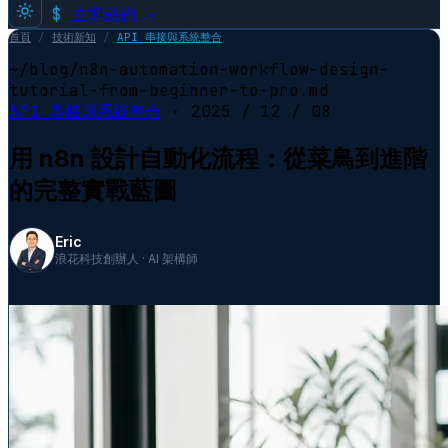
$
立即諮詢 →
首頁
/
技術新知
/
API 串接與系統整合
~/blog/n8n-automation-workflow-design-
tutorial-from-beginner-to-pro.md
API 串接與系統整合
·
2025 / 12 / 08
用 n8n 設計自動化流程：從菜鳥到進階
的完整實戰藍圖
Eric
浪花科技創辦人 · AI 架構師