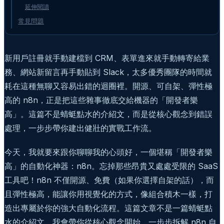
延伸閱讀
常見問題
新用戶註冊就手動建檔到 CRM、表單進來就手動轉寄給業
務、網站新留言再手動貼到 Slack，太多優秀團隊的時間就
耗在這種無聊又容易出錯的迴圈裡。開源、可自架、彈性極
高的 n8n，正是把這些雜事徹底交給機器的「開發者樂
高」。這篇不是蜻蜓點水的介紹文，而是從核心觀念到錯誤
處理，一步步帶你建出健壯的實戰工作流。
今天，我就要來跟你聊聊我的心頭好，一個堪稱「開發者樂
高」的自動化神器：n8n。忘掉那些昂貴又處處受限的 SaaS
工具吧！n8n 不僅開源、免費（如果你選擇自架的話），而
且彈性極高，能讓你用視覺化的方式，像組合積木一樣，打
造出專屬於你的強大自動化流程。這篇文章不是一篇蜻蜓點
水的介紹文，我會帶你從核心觀念開始，一步步拆解 n8n 自