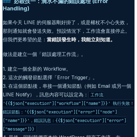
必殺技一：滴水不漏的錯誤處理 (Error
Handling)
如果今天 LINE 的伺服器剛好掛了，或是權杖不小心失效，
那則通知就會發送失敗。預設情況下，工作流會直接停止。
但我們更希望的是：
當錯誤發生時，我能立刻知道。
做法是建立一個「錯誤處理工作流」。
1. 建立一個全新的 Workflow。
2. 這次的觸發節點選擇「Error Trigger」。
3. 在這個節點後，串接一個通知節點（例如 Email 或另一個
LINE Notify），訊息內容可以設定為：
工作流
'{{$json["execution"]["workflow"]["name"]}}' 執行失敗！
錯誤節點：'{{$json["execution"]["error"]["node"]
["name"]}}'，錯誤訊息：{{$json["execution"]["error"]
["message"]}}