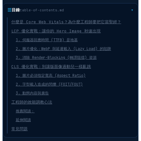
☰
目錄
table-of-contents.md
什麼是 Core Web Vitals？為什麼工程師要把它當聖經？
LCP 優化實戰：讓你的 Hero Image 秒速出現
1. 伺服器回應時間 (TTFB) 是地基
2. 圖片優化：WebP 與延遲載入 (Lazy Load) 的陷阱
3. 消除 Render-Blocking (轉譯阻擋) 資源
CLS 優化實戰：別讓版面像過動兒一樣亂跳
1. 圖片必須指定寬高 (Aspect Ratio)
2. 字型載入造成的閃爍 (FOIT/FOUT)
3. 動態內容與廣告
工程師的效能調教心法
推薦閱讀：
延伸閱讀
常見問題