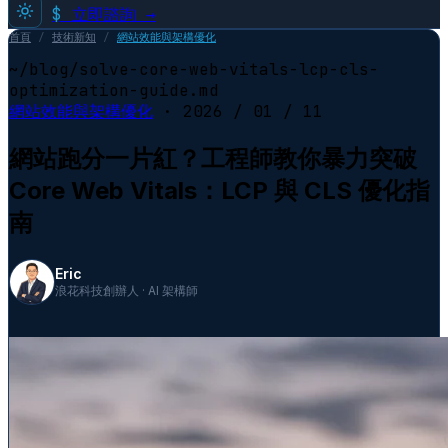
$
立即諮詢 →
首頁
/
技術新知
/
網站效能與架構優化
~/blog/solve-core-web-vitals-lcp-cls-
optimization-guide.md
網站效能與架構優化
·
2026 / 01 / 11
網站跑分一片紅？工程師教你暴力突破
Core Web Vitals：LCP 與 CLS 優化指
南
Eric
浪花科技創辦人 · AI 架構師