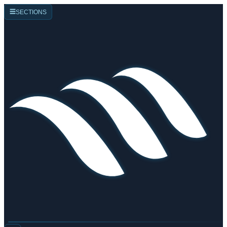
☰
SECTIONS