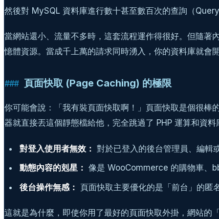
然後對 MySQL 資料庫進行數十甚至數百次的查詢（Qu
當網站還小、流量不多時，這套流程運作得很好。但隨著內容
憶體資源。當成千上萬的請求同時湧入，你的資料庫就會
頁面快取 (Page Caching) 的極限
你可能會說：「我有裝頁面快取啊！」頁面快取是個很棒的
器就直接丟這個靜態檔給他，完全跳過了 PHP 運算和資
對登入使用者無效：
對於已登入的後台管理員、編輯
動態內容的剋星：
像是 WooCommerce 的購物
後台操作無感：
頁面快取主要優化的是「前台」的匿
這就是為什麼，即使你用了最好的頁面快取外掛，網站的