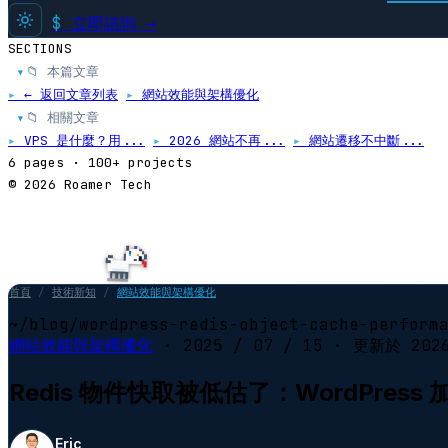
$
立即諮詢 →
SECTIONS
📁 本篇文章
▸
▸
← 返回文章列表
▸
網站效能與架構優化
📁 相關文章
▸
▸
VPS 是什麼？用...
▸
2026 網站不再...
▸
網站遷移不中斷...
6 pages · 100+ projects
© 2026 Roamer Tech
首頁
/
技術新知
/
網站效能與架構優化
~/blog/wordpress-redis-object-cache-perform
網站效能與架構優化
·
2025 / 07 / 15
· 更新於
202
Redis 物件快取被低估了：WordPres
Eric