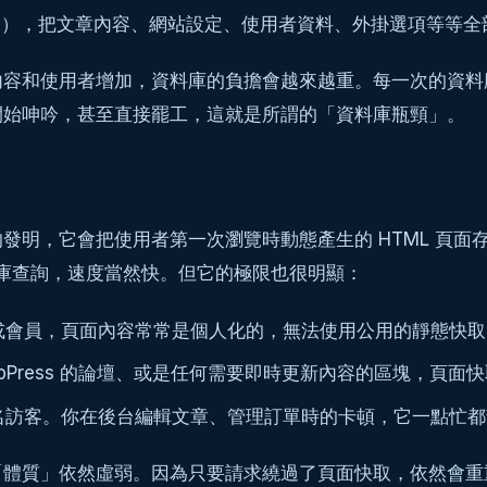
ery），把文章內容、網站設定、使用者資料、外掛選項等等全
和使用者增加，資料庫的負擔會越來越重。每一次的資料庫查詢
開始呻吟，甚至直接罷工，這就是所謂的「資料庫瓶頸」。
發明，它會把使用者第一次瀏覽時動態產生的 HTML 頁
料庫查詢，速度當然快。但它的極限也很明顯：
或會員，頁面內容常常是個人化的，無法使用公用的靜態快取
車、bbPress 的論壇、或是任何需要即時更新內容的區塊，頁
名訪客。你在後台編輯文章、管理訂單時的卡頓，它一點忙都
「體質」依然虛弱。因為只要請求繞過了頁面快取，依然會重