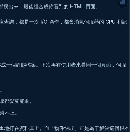
裝上 Redis 加速器
部撈出來，最後組合成你看到的 HTML 頁面。
步驟一：安裝並設定 Redis 伺服器
，都是一次 I/O 操作，都會消耗伺服器的 CPU 和記
步驟二：安裝 PHP Redis 擴充套件
步驟三：安裝並設定 WordPress Redis 外掛
驗證與監控：怎麼知道 Redis 真的在工作？
踩雷經驗談：工程師的真心提醒
延伸閱讀
需要專業協助嗎？
面存成一個靜態檔案。下次再有使用者來看同一個頁面，伺服
常見問題
。
面快取都愛莫能助。
幫不上。
重地打在資料庫上。而「物件快取」正是為了解決這個根本