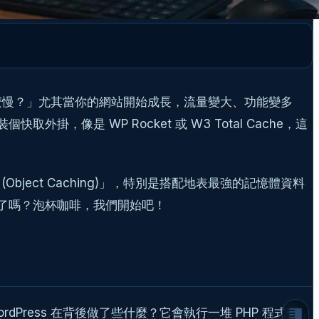
這麼慢？」尤其當你的網站開始成長，流量變大、功能變多
像是 WP Rocket 或 W3 Total Cache，這
為什麼你的 WordPress 網站越來越慢？瓶
頸其實在這裡！
ct Caching)」，特別是搭配地表最強的記憶體資料
頁面快取 (Page Caching) 的極限
好了嗎？泡杯咖啡，我們開始吧！
什麼是「物件快取」 (Object Caching)？
WordPress 的內建超能力
非持續性 vs. 持續性快取
終極武器登場：為什麼我們選擇 Redis？
Redis vs. Memcached：老司機的選擇
ress 在背後做了些什麼？它會執行一堆 PHP 程式碼，
實戰教學：三步驟為你的 WordPress 網站