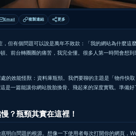
Email
複製連結
更多
疑難雜症，但有個問題可以說是萬年不敗款：「我的網站為什麼
前台轉圈圈的痛苦，我完全懂。很多人第一時間會想到裝個快取外掛，
效能怪獸：資料庫瓶頸。我們要聊的主題是「物件快取 (Obje
學，這是一篇能讓你網站脫胎換骨、飛起來的深度實戰。準備
越來越慢？瓶頸其實在這裡！
白問題的根源。想像一下使用者每次打開你的網頁，WordP