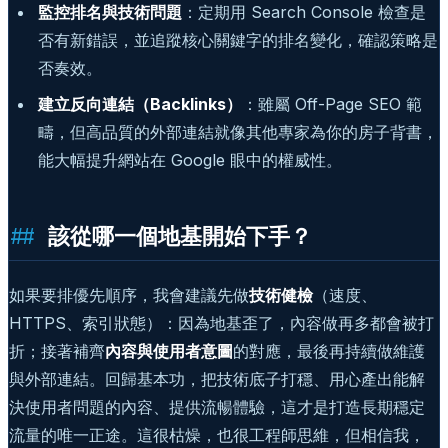
監控排名與技術問題
：定期用 Search Console 檢查是
否有新錯誤，並追蹤核心關鍵字的排名變化，確認策略是
否奏效。
建立反向連結（Backlinks）
：雖屬 Off-Page SEO 範
疇，但高品質的外部連結就像其他專家為你的房子背書，
能大幅提升網站在 Google 眼中的權威性。
該從哪一個地基開始下手？
如果要排優先順序，我會建議先做
技術健檢
（速度、
HTTPS、索引狀態）：因為地基歪了，內容做再多都會被打
折；接著補齊
內容與使用者意圖
的對應，最後再持續做維護
與外部連結。回歸基本功，把技術底子打穩、用心產出能解
決使用者問題的內容、提供流暢體驗，這才是打造長期穩定
流量的唯一正途。這很枯燥，也很工程師思維，但相信我，