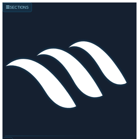
☰
SECTIONS