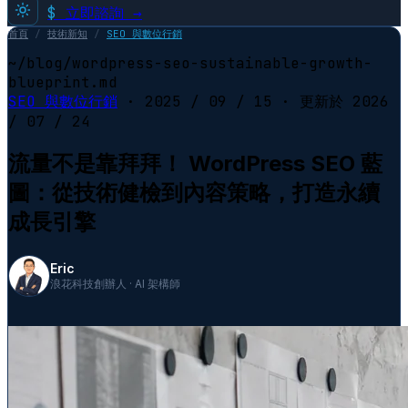
$
立即諮詢 →
首頁
/
技術新知
/
SEO 與數位行銷
~/blog/wordpress-seo-sustainable-growth-
blueprint.md
SEO 與數位行銷
·
2025 / 09 / 15
· 更新於
2026
/ 07 / 24
流量不是靠拜拜！ WordPress SEO 藍
圖：從技術健檢到內容策略，打造永續
成長引擎
Eric
浪花科技創辦人 · AI 架構師