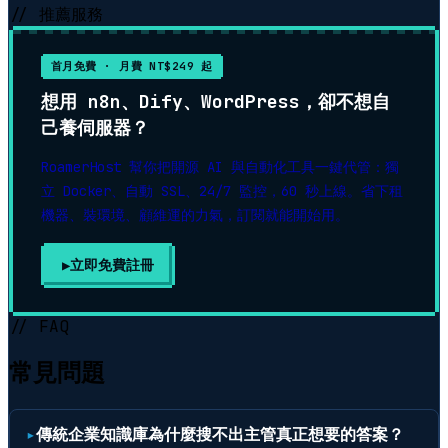
// 推薦服務
首月免費 · 月費 NT$249 起
想用 n8n、Dify、WordPress，卻不想自
己養伺服器？
RoamerHost 幫你把開源 AI 與自動化工具一鍵代管：獨
立 Docker、自動 SSL、24/7 監控，60 秒上線。省下租
機器、裝環境、顧維運的力氣，訂閱就能開始用。
立即免費註冊
// FAQ
常見問題
傳統企業知識庫為什麼搜不出主管真正想要的答案？