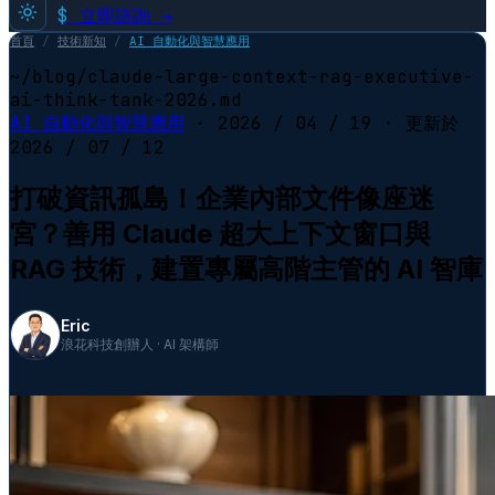
$
立即諮詢 →
首頁
/
技術新知
/
AI 自動化與智慧應用
~/blog/claude-large-context-rag-executive-
ai-think-tank-2026.md
AI 自動化與智慧應用
·
2026 / 04 / 19
· 更新於
2026 / 07 / 12
打破資訊孤島！企業內部文件像座迷
宮？善用 Claude 超大上下文窗口與
RAG 技術，建置專屬高階主管的 AI 智庫
Eric
浪花科技創辦人 · AI 架構師