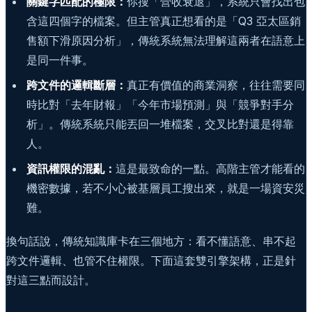
關鍵字匹配的極限：
你搜「營收衰退」，系統只會找出包
含這四個字的檔案。但主管真正想看的是「Q3 亞太區銷
售額下滑原因分析」，傳統系統無法理解這兩者在語意上
是同一件事。
跨文件的邏輯斷層：
真正有價值的商業洞察，往往需要同
時比對「去年財報」「今年市場預測」與「競爭對手分
析」。傳統系統只能丟回一堆檔案，交叉比對還是得靠
人。
資訊權限的混亂：
這是最致命的一點。高階主管才能看的
機密數據，若不小心被基層員工搜出來，就是一場資安災
難。
換句話說，傳統知識庫卡在三個地方：看不懂語意、串不起
跨文件邏輯、也管不住權限。下面這套雙引擎架構，正是針
對這三點而設計。