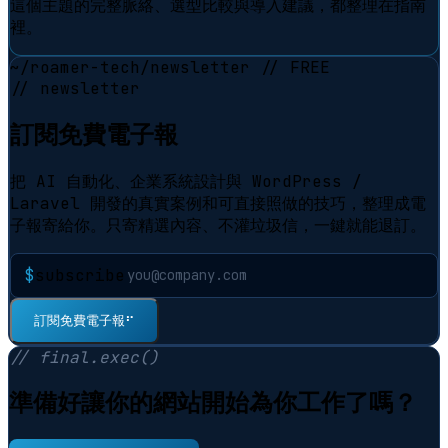
這個主題的完整脈絡、選型比較與導入建議，都整理在指南
裡。
~/roamer-tech/newsletter
// FREE
// newsletter
訂閱免費電子報
把 AI 自動化、企業系統設計與 WordPress /
Laravel 開發的真實案例和可直接照做的技巧，整理成電
子報寄給你。只寄精選內容、不灌垃圾信，一鍵就能退訂。
$
subscribe
⠋
訂閱免費電子報
// final.exec()
準備好讓你的網站開始為你工作了嗎？