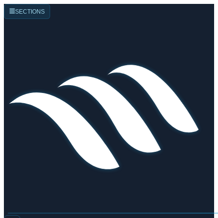
☰
SECTIONS