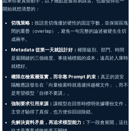
如果你要實際動手，以下幾點是最容易踩雷、也最值得在一
開始就想清楚的：
切塊策略：
按語意切塊優於硬性的固定字數，並保留區塊
間的重疊（overlap），避免一句完整的論述被硬生生切
成兩半。
Metadata 從第一天就設計好：
權限級別、部門、時間
是最關鍵的三個維度。事後補標籤的成本，遠高於入庫時
就標好。
權限在檢索層落實，而非靠 Prompt 約束：
真正的資安
隔離應該發生在「向量檢索時就過濾掉越權文件」，而不
是寄望模型「自律不要講」。
強制要求引用來源：
讓模型在回答時標明依據哪份文件，
主管才驗得了真假，也方便你回頭除錯。
先解決資料矛盾，再追求模型能力：
下一段會展開，這往
往才是專案成敗的真正關鍵。