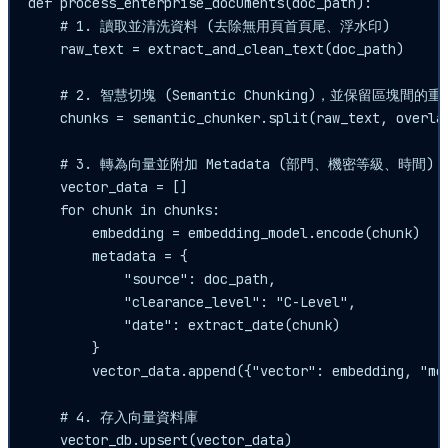
def process_enterprise_documents(doc_path):

    # 1. 讀取並清洗資料 (去除無用頁首頁尾、浮水印)

    raw_text = extract_and_clean_text(doc_path)

    # 2. 智慧切塊 (Semantic Chunking)，並保留區塊間
    chunks = semantic_chunker.split(raw_text, overlap
    # 3. 轉為向量並附加 Metadata (部門、機密等級、時間)

    vector_data = []

    for chunk in chunks:

        embedding = embedding_model.encode(chunk)

        metadata = {

            "source": doc_path,

            "clearance_level": "C-Level",

            "date": extract_date(chunk)

        }

        vector_data.append({"vector": embedding, "met
    # 4. 存入向量資料庫

    vector_db.upsert(vector_data)
