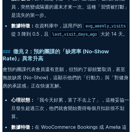
員，突然變成隔週的週末才來一次。這種「習慣被打斷」
是流失的第一步。
數據特徵：
在資料庫中，該用戶的
avg_weekly_visits
從 3 降到 0.5，且
大於 14 天。
last_visit_days_ago
徵兆 2：預約團課的「缺席率 (No-Show
Rate)」異常升高
會預約團課代表會員還有意願，但預約了卻頻繁取消，甚至
無故缺席 (No-Show)，這顯示他們的「行動力」與「對健身
房的承諾感」正在快速瓦解。
心理狀態：
「我今天好累，算了不去上了」，這種妥協一
旦發生超過三次，他們就會開始覺得每個月扣款很不划
算。
數據特徵：
在 WooCommerce Bookings 或 Amelia 這