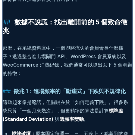
數據不說謊：找出離開前的 5 個致命徵
兆
那麼，在系統資料庫中，一個即將流失的會員會長什麼樣
子？透過整合進出場閘門 API、WordPress 會員系統以及
WooCommerce 消費紀錄，我們通常可以抓出以下 5 個明顯
的特徵：
徵兆 1：進場頻率的「斷崖式」下跌與不規律化
這聽起來像是廢話，但關鍵在於「如何定義下跌」。很多系
統只算「一個月來幾次」，但更精準的算法是計算
標準差
(Standard Deviation)
與
週頻率變動
。
規律破壞：
原本固定每週一、三、五晚上 7 點報到的會