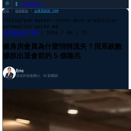
$
立即諮詢 →
首頁
/
技術新知
/
企業系統與 CRM
~/blog/gym-member-churn-data-prediction-
automation-guide.md
企業系統與 CRM
·
2026 / 04 / 25
健身房會員為什麼悄悄流失？用系統數
據抓出退會前的 5 個徵兆
Eric
浪花科技創辦人 · AI 架構師