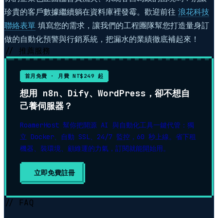
珍貴的客戶數據繼續躺在資料庫裡發霉。歡迎前往
浪花科技
聯絡表單
填寫您的需求，讓我們的工程團隊幫您打造量身訂
做的自動化預警與行銷系統，把漏水的業績徹底補起來！
// 推薦服務
首月免費 · 月費 NT$249 起
想用 n8n、Dify、WordPress，卻不想自
己養伺服器？
RoamerHost 幫你把開源 AI 與自動化工具一鍵代管：獨
立 Docker、自動 SSL、24/7 監控，60 秒上線。省下租
機器、裝環境、顧維運的力氣，訂閱就能開始用。
立即免費註冊
▶
// FAQ