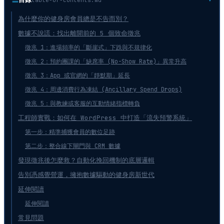
為什麼你的健身房會員總是不告而別？
數據不說謊：找出離開前的 5 個致命徵兆
徵兆 1：進場頻率的「斷崖式」下跌與不規律化
徵兆 2：預約團課的「缺席率 (No-Show Rate)」異常升高
徵兆 3：App 或官網的「靜默期」延長
徵兆 4：周邊消費行為凍結 (Ancillary Spend Drops)
徵兆 5：與教練或客服的互動情緒指標轉負
工程師實戰：如何在 WordPress 中打造「流失預警系統」
第一步：精準捕獲會員的數位足跡
第二步：整合線下閘門與 CRM 數據
發現徵兆後怎麼救？自動化挽回機制的底層邏輯
告別憑感覺營運，擁抱數據驅動的健身房新世代
延伸閱讀
延伸閱讀
常見問題