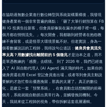
在協助過無數企業進行數位轉型與系統架構重構後，我發現
健身產業有一個非常普遍的痛點：「砸了大筆行銷預算在 FB
和 IG 投廣告拉新客，但會員卻像裝在漏水的桶子裡一樣，每
個月都在悄悄流失。」每次開會，我都聽到經營者在抱怨教
練不會留客，或是怪罪大環境景氣不好。但老實說，身為一
個看數據說話的工程師，我得說句公道話：
健身房會員流失
率太高？用數據找出離開前的 5 個徵兆
才是治本之道，而不
是單憑教練的「感覺」去瞎猜。 到了 2026 年，我們已經進
入了 AI 與自動代理人 (AI Agent) 滿天飛的時代，如果你的
健身房還在用 Excel 登記會員進出場，或者等到會員主動說
要解約才急忙祭出優惠挽留，那真的太遲了。真正的數位
化，是建立一套「預警系統」，在會員動念頭想離開的前兩
個月，系統就能自動抓出異常行為，並觸發挽回機制。今
天，我就來從工程師的視角，帶你拆解這套底層邏輯。