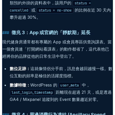
類預約外掛的資料表中，該用戶的
status =
或
的比例在近 30 天內
cancelled
status = no-show
攀升超過 30%。
徵兆 3：App 或官網的「靜默期」延長
現代健身房通常都有專屬的 App 或會員專區供查詢課表。當
一個會員連「打開網站看課表」的動作都省了，這代表他已
經將你的品牌從他的日常生活中登出了。
數位足跡：
這就像情侶分手前，訊息會越回越慢一樣。數
位互動的頻率是極佳的活躍度指標。
數據特徵：
WordPress 的
中，
user_meta
距離現在超過 21 天，或是透過
last_login_timestamp
GA4 / Mixpanel 追蹤到的 Event 數量趨近於零。
徵兆 4：周邊消費行為凍結 (Ancillary Spend