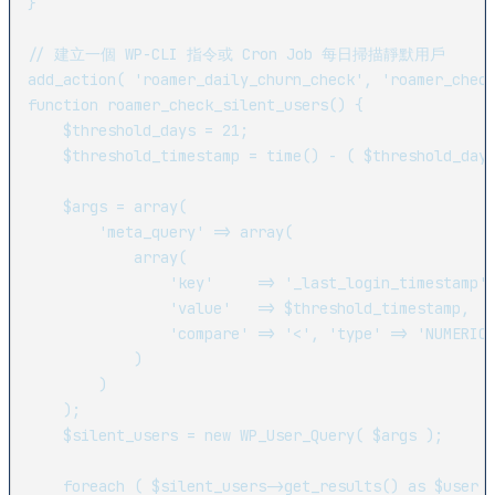
}

// 建立一個 WP-CLI 指令或 Cron Job 每日掃描靜默用戶

add_action( 'roamer_daily_churn_check', 'roamer_check
function roamer_check_silent_users() {

    $threshold_days = 21;

    $threshold_timestamp = time() - ( $threshold_days
    $args = array(

        'meta_query' => array(

            array(

                'key'     => '_last_login_timestamp',
                'value'   => $threshold_timestamp,

                'compare' => '<', 'type' => 'NUMERIC'
            )

        )

    );

    $silent_users = new WP_User_Query( $args );

    foreach ( $silent_users->get_results() as $user )