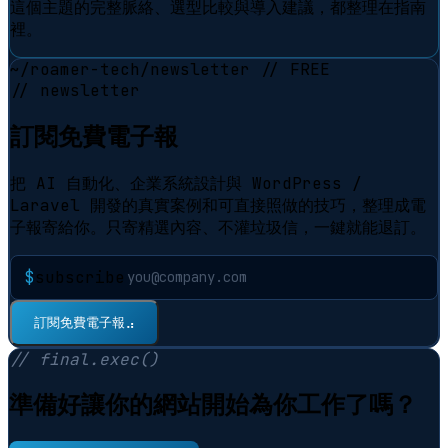
這個主題的完整脈絡、選型比較與導入建議，都整理在指南
裡。
~/roamer-tech/newsletter
// FREE
// newsletter
訂閱免費電子報
把 AI 自動化、企業系統設計與 WordPress /
Laravel 開發的真實案例和可直接照做的技巧，整理成電
子報寄給你。只寄精選內容、不灌垃圾信，一鍵就能退訂。
$
subscribe
⠋
訂閱免費電子報
// final.exec()
準備好讓你的網站開始為你工作了嗎？