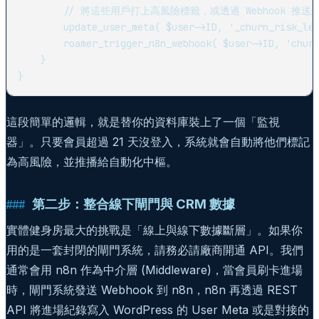
        // 將這些用戶打上高風險標籤，或透過 Webhook 推送給 
        update_user_meta( $user->ID, '_churn_risk_lev
        roamer_trigger_n8n_webhook( $user->ID, 'churn
    }

這段簡單的邏輯，就是替你的資料庫裝上了一個「監視
器」。只要會員超過 21 天沒登入，系統就會自動將他們標記
為高風險，並推播給自動化中樞。
第二步：整合線下閘門與 CRM 數據
實體健身房最大的挑戰是「線上與線下數據斷層」。如果你
用的是一套封閉的閘門系統，請務必請廠商開通 API。我們
通常會用 n8n 作為中介層 (Middleware)，當會員刷卡進場
時，閘門系統發送 Webhook 到 n8n，n8n 再透過 REST
API 將進場紀錄寫入 WordPress 的 User Meta 或是對接的