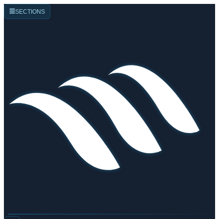
☰
SECTIONS