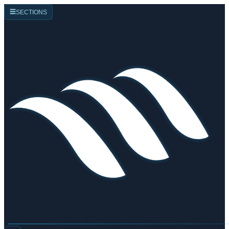
☰
SECTIONS