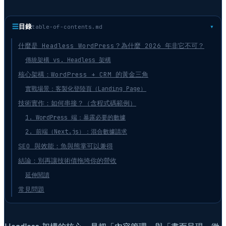
☰
目錄
table-of-contents.md
什麼是 Headless WordPress？為什麼 2026 年非它不可？
傳統架構 vs. Headless 架構
核心架構：WordPress + CRM 的黃金三角
實戰場景：客製化登陸頁（Landing Page）
技術實作：如何串接？（含程式碼範例）
1. WordPress 端：暴露必要的數據
2. 前端（Next.js）：混合數據請求
SEO 與效能：魚與熊掌可以兼得
結論：別再讓技術債拖垮你的營收
延伸閱讀
常見問題