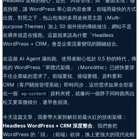
Headless 架構的核心，是把「內容管理」與「畫面呈現」徹
底拆開，讓 WordPress 專心當內容倉庫，前端用最快的方式
出貨。對照之下，包山包海的多用途佈景主題（Multi-
purpose Themes）加上 50 個外掛的傳統做法，網站不是
在裸奔就是在慢跑。這篇就來談為什麼「Headless
WordPress + CRM」會是企業流量變現的關鍵組合。
在這個 AI Agent 滿街跑、使用者耐心低於 0.5 秒的時代，傳
統的 WordPress「單體式架構」（Monolithic）已經快要撐
不住企業級的需求了。前端要炫、後端要穩、資料要和
CRM（客戶關係管理系統）即時同步，這些需求如果全部塞
在一個
資料夾裡，就像叫一個胖子同時跑馬拉
wp-content
松又要算微積分，遲早會崩潰。
今天這篇文章，我要帶大家拆解目前最火紅的技術架構：
Headless WordPress + CRM 深度整合
。我們會把
WordPress 的「頭」（前端）砍掉，換上更強大的現代化框